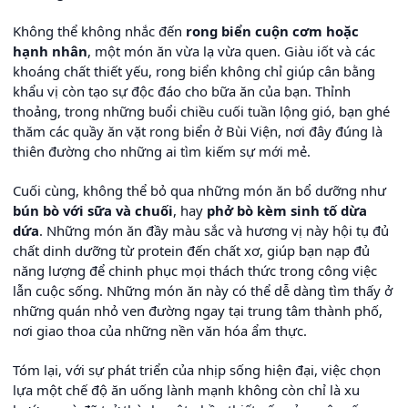
Không thể không nhắc đến
rong biển cuộn cơm hoặc
hạnh nhân
, một món ăn vừa lạ vừa quen. Giàu iốt và các
khoáng chất thiết yếu, rong biển không chỉ giúp cân bằng
khẩu vị còn tạo sự độc đáo cho bữa ăn của bạn. Thỉnh
thoảng, trong những buổi chiều cuối tuần lộng gió, bạn ghé
thăm các quầy ăn vặt rong biển ở Bùi Viện, nơi đây đúng là
thiên đường cho những ai tìm kiếm sự mới mẻ.
Cuối cùng, không thể bỏ qua những món ăn bổ dưỡng như
bún bò với sữa và chuối
, hay
phở bò kèm sinh tố dừa
dứa
. Những món ăn đầy màu sắc và hương vị này hội tụ đủ
chất dinh dưỡng từ protein đến chất xơ, giúp bạn nạp đủ
năng lượng để chinh phục mọi thách thức trong công việc
lẫn cuộc sống. Những món ăn này có thể dễ dàng tìm thấy ở
những quán nhỏ ven đường ngay tại trung tâm thành phố,
nơi giao thoa của những nền văn hóa ẩm thực.
Tóm lại, với sự phát triển của nhịp sống hiện đại, việc chọn
lựa một chế độ ăn uống lành mạnh không còn chỉ là xu