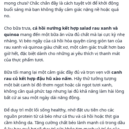
mọng chưa? Chắc chắn đây là cách tuyệt vời để khởi động
buổi sáng mà bạn không thấy cảm giác nặng nề hoặc quá
no.
Cho bữa trưa,
cá hồi nướng kết hợp salad rau xanh và
quinoa
mang đến một bữa ăn vừa đủ chất mà lại cực kỳ nhẹ
nhàng. Vị béo ngậy của cá hồi hòa quyện cùng giòn tan của
rau xanh và quinoa giàu chất xơ, một cảm giác truất hơn bao
giờ hết, đặc biệt dành cho những ai yêu thích vị thanh mát
của thực phẩm tươi.
Bữa tối mang lại một cảm giác đầy đủ và trọn vẹn với
canh
rau củ kết hợp đậu hũ xào nấm
. Hãy thử tưởng tượng
một bát canh bí đỏ thơm ngọt hoặc cải ngọt tươi xanh,
không cần quá phức tạp nhưng lại đủ khả năng làm hài lòng
bất cứ ai sau một ngày dài năng động.
Để duy trì một lối sống healthy, nhớ đặt ưu tiên cho các
nguồn protein từ cá béo như cá thu và cá hồi hoặc thịt gia
cầm không da. Tăng cường chất béo lành mạnh có trong dầu
ô liu hay quả bơ sẽ duy trì sức khỏe tim mạch và trí óc của