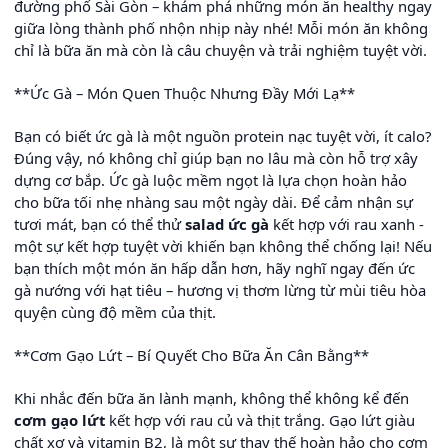
đường phố Sài Gòn – khám phá những món ăn healthy ngay
giữa lòng thành phố nhộn nhịp này nhé! Mỗi món ăn không
chỉ là bữa ăn mà còn là câu chuyện và trải nghiệm tuyệt vời.
**Ức Gà – Món Quen Thuộc Nhưng Đầy Mới Lạ**
Bạn có biết ức gà là một nguồn protein nạc tuyệt vời, ít calo?
Đúng vậy, nó không chỉ giúp bạn no lâu mà còn hỗ trợ xây
dựng cơ bắp. Ức gà luộc mềm ngọt là lựa chọn hoàn hảo
cho bữa tối nhẹ nhàng sau một ngày dài. Để cảm nhận sự
tươi mát, bạn có thể thử
salad ức gà
kết hợp với rau xanh -
một sự kết hợp tuyệt vời khiến bạn không thể chống lại! Nếu
bạn thích một món ăn hấp dẫn hơn, hãy nghĩ ngay đến ức
gà nướng với hạt tiêu – hương vị thơm lừng từ mùi tiêu hòa
quyện cùng độ mềm của thịt.
**Cơm Gạo Lứt – Bí Quyết Cho Bữa Ăn Cân Bằng**
Khi nhắc đến bữa ăn lành mạnh, không thể không kể đến
cơm gạo lứt
kết hợp với rau củ và thịt trắng. Gạo lứt giàu
chất xơ và vitamin B2, là một sự thay thế hoàn hảo cho cơm