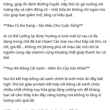
trắng, giúp ổn định đường huyết. Hãy thử ức gà nướng với
măng tây và nấm đông cô – một bữa ăn không chỉ ngon mà
còn giúp bạn giảm mỡ, tăng cơ hiệu quả.
**Rau Củ Đa Dạng – Sắc Màu Cho Cuộc Sống**
Ai có thể cưỡng lại được hương vị tươi mát từ rau củ đa
dạng trong chế độ Eat Clean? Các loại rau như bắp cải tím, cà
rốt, giá đỗ... không chỉ phong phú về màu sắc mà còn là
nguồn cung cấp vitamin cùng khoáng chất giúp thanh lọc cơ
thể.
**Nui Bò Bông Cải Xanh – Món Ăn Của Sức Khỏe**
Nui bò kết hợp bông cải xanh chính là một món ăn đầy bất
ngờ. Thịt bò giàu protein kết hợp với bông cải xanh chứa
nhiều chất chống oxy hóa giúp tăng cường sức đề kháng,
bạn sẽ cảm thấy tràn đầy năng lượng mà không lo lắng vì
lượng calo quá tải.