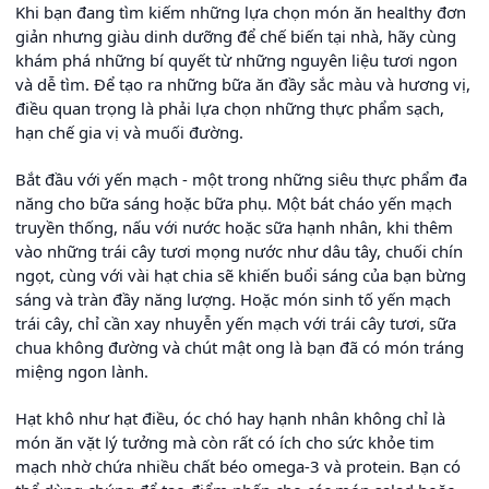
Khi bạn đang tìm kiếm những lựa chọn món ăn healthy đơn
giản nhưng giàu dinh dưỡng để chế biến tại nhà, hãy cùng
khám phá những bí quyết từ những nguyên liệu tươi ngon
và dễ tìm. Để tạo ra những bữa ăn đầy sắc màu và hương vị,
điều quan trọng là phải lựa chọn những thực phẩm sạch,
hạn chế gia vị và muối đường.
Bắt đầu với yến mạch - một trong những siêu thực phẩm đa
năng cho bữa sáng hoặc bữa phụ. Một bát cháo yến mạch
truyền thống, nấu với nước hoặc sữa hạnh nhân, khi thêm
vào những trái cây tươi mọng nước như dâu tây, chuối chín
ngọt, cùng với vài hạt chia sẽ khiến buổi sáng của bạn bừng
sáng và tràn đầy năng lượng. Hoặc món sinh tố yến mạch
trái cây, chỉ cần xay nhuyễn yến mạch với trái cây tươi, sữa
chua không đường và chút mật ong là bạn đã có món tráng
miệng ngon lành.
Hạt khô như hạt điều, óc chó hay hạnh nhân không chỉ là
món ăn vặt lý tưởng mà còn rất có ích cho sức khỏe tim
mạch nhờ chứa nhiều chất béo omega-3 và protein. Bạn có