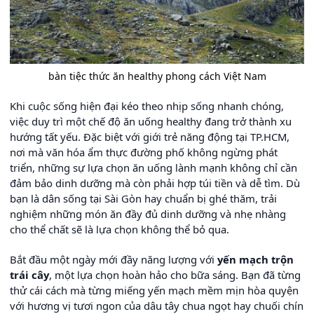
bàn tiệc thức ăn healthy phong cách Việt Nam
Khi cuộc sống hiện đại kéo theo nhịp sống nhanh chóng,
việc duy trì một chế độ ăn uống healthy đang trở thành xu
hướng tất yếu. Đặc biệt với giới trẻ năng động tại TP.HCM,
nơi mà văn hóa ẩm thực đường phố không ngừng phát
triển, những sự lựa chọn ăn uống lành mạnh không chỉ cần
đảm bảo dinh dưỡng mà còn phải hợp túi tiền và dễ tìm. Dù
bạn là dân sống tại Sài Gòn hay chuẩn bị ghé thăm, trải
nghiệm những món ăn đầy đủ dinh dưỡng và nhẹ nhàng
cho thể chất sẽ là lựa chọn không thể bỏ qua.
Bắt đầu một ngày mới đầy năng lượng với
yến mạch trộn
trái cây
, một lựa chọn hoàn hảo cho bữa sáng. Bạn đã từng
thử cái cách mà từng miếng yến mạch mềm mịn hòa quyện
với hương vị tươi ngon của dâu tây chua ngọt hay chuối chín