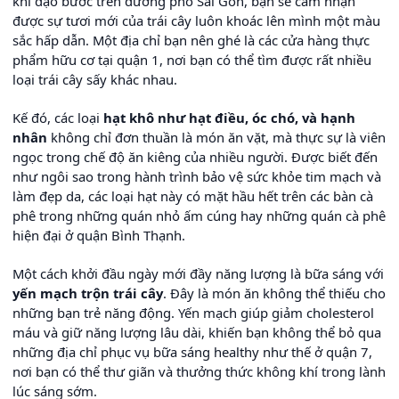
khi dạo bước trên đường phố Sài Gòn, bạn sẽ cảm nhận
được sự tươi mới của trái cây luôn khoác lên mình một màu
sắc hấp dẫn. Một địa chỉ bạn nên ghé là các cửa hàng thực
phẩm hữu cơ tại quận 1, nơi bạn có thể tìm được rất nhiều
loại trái cây sấy khác nhau.
Kế đó, các loại
hạt khô như hạt điều, óc chó, và hạnh
nhân
không chỉ đơn thuần là món ăn vặt, mà thực sự là viên
ngọc trong chế độ ăn kiêng của nhiều người. Được biết đến
như ngôi sao trong hành trình bảo vệ sức khỏe tim mạch và
làm đẹp da, các loại hạt này có mặt hầu hết trên các bàn cà
phê trong những quán nhỏ ấm cúng hay những quán cà phê
hiện đại ở quận Bình Thạnh.
Một cách khởi đầu ngày mới đầy năng lượng là bữa sáng với
yến mạch trộn trái cây
. Đây là món ăn không thể thiếu cho
những bạn trẻ năng động. Yến mạch giúp giảm cholesterol
máu và giữ năng lượng lâu dài, khiến bạn không thể bỏ qua
những địa chỉ phục vụ bữa sáng healthy như thế ở quận 7,
nơi bạn có thể thư giãn và thưởng thức không khí trong lành
lúc sáng sớm.