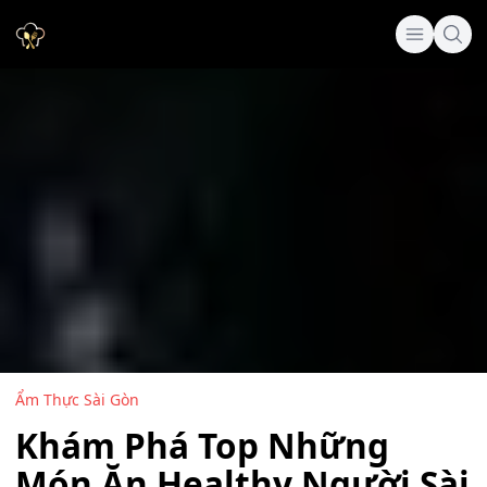
Ẩm Thực Sài Gòn
Khám Phá Top Những
Món Ăn Healthy Người Sài