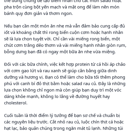
thể dùng chúng để tạo điểm nhấn cho các món salad hoặc
pha trộn cùng bột yến mạch và mật ong để làm nên món
bánh quy đơn giản và thơm ngon.
Nếu bạn cần một món ăn nhẹ mà vẫn đảm bảo cung cấp đủ
iốt và khoáng chất thì rong biển cuộn cơm hoặc hạnh nhân
sẽ là lựa chọn tuyệt vời. Chỉ cần vài miếng rong biển, một
chút cơm trắng dẻo thơm và vài miếng hạnh nhân giòn rụm,
bỗng dưng bạn đã có ngay một bữa ăn nhẹ vừa miệng.
Đối với các bữa chính, việc kết hợp protein từ cá hồi áp chảo
với cơm gạo lứt và rau xanh sẽ giúp cân bằng giữa dinh
dưỡng và hương vị. Bạn có thể làm cho bữa tối thêm phong
phú với canh bí đỏ thịt bằm hoặc salad rau củ. Đây là những
lựa chọn không chỉ ngon mà còn giúp bạn duy trì một vóc
dáng khỏe mạnh, không lo lắng về đường huyết hay
cholesterol.
Cuối tuần là thời điểm lý tưởng để bạn sơ chế và chuẩn bị
các nguyên liệu trước. Cắt nhỏ rau củ, luộc chín thịt cá hoặc
hạt lạc, bảo quản chúng trong ngăn mát tủ lạnh. Những túi