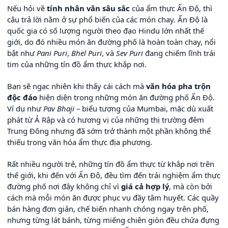
Nếu hỏi về
tính nhân văn sâu sắc
của ẩm thực Ấn Độ, thì
câu trả lời nằm ở sự phổ biến của các món chay. Ấn Độ là
quốc gia có số lượng người theo đạo Hindu lớn nhất thế
giới, do đó nhiều món ăn đường phố là hoàn toàn chay, nổi
bật như
Pani Puri
,
Bhel Puri
, và
Sev Puri
đang chiếm lĩnh trái
tim của những tín đồ ẩm thực khắp nơi.
Bạn sẽ ngạc nhiên khi thấy cái cách mà
văn hóa pha trộn
độc đáo
hiện diện trong những món ăn đường phố Ấn Độ.
Ví dụ như
Pav Bhaji
– biểu tượng của Mumbai, mặc dù xuất
phát từ Ả Rập và có hương vị của những thị trường đêm
Trung Đông nhưng đã sớm trở thành một phần không thể
thiếu trong văn hóa ẩm thực địa phương.
Rất nhiều người trẻ, những tín đồ ẩm thực từ khắp nơi trên
thế giới, khi đến với Ấn Độ, đều tìm đến trải nghiệm ẩm thực
đường phố nơi đây không chỉ vì
giá cả hợp lý
, mà còn bởi
cách mà mỗi món ăn được phục vụ đầy tâm huyết. Các quầy
bán hàng đơn giản, chế biến nhanh chóng ngay trên phố,
nhưng từng lát bánh, từng miếng chiên giòn đều chứa đựng