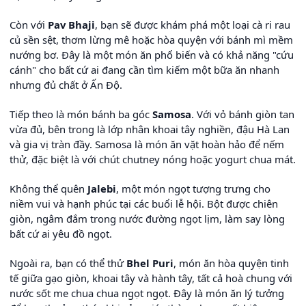
Còn với
Pav Bhaji
, bạn sẽ được khám phá một loại cà ri rau
củ sền sệt, thơm lừng mê hoặc hòa quyện với bánh mì mềm
nướng bơ. Đây là một món ăn phổ biến và có khả năng "cứu
cánh" cho bất cứ ai đang cần tìm kiếm một bữa ăn nhanh
nhưng đủ chất ở Ấn Độ.
Tiếp theo là món bánh ba góc
Samosa
. Với vỏ bánh giòn tan
vừa đủ, bên trong là lớp nhân khoai tây nghiền, đậu Hà Lan
và gia vị tràn đầy. Samosa là món ăn vặt hoàn hảo để nếm
thử, đặc biệt là với chút chutney nóng hoặc yogurt chua mát.
Không thể quên
Jalebi
, một món ngọt tượng trưng cho
niềm vui và hạnh phúc tại các buổi lễ hội. Bột được chiên
giòn, ngâm đắm trong nước đường ngọt lịm, làm say lòng
bất cứ ai yêu đồ ngọt.
Ngoài ra, bạn có thể thử
Bhel Puri
, món ăn hòa quyện tinh
tế giữa gạo giòn, khoai tây và hành tây, tất cả hoà chung với
nước sốt me chua chua ngọt ngọt. Đây là món ăn lý tưởng