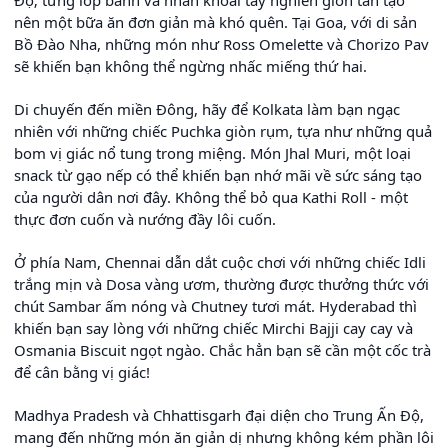
Độ; từng lớp bánh và nhân khoai tây nghiền giòn tan tạo
nên một bữa ăn đơn giản mà khó quên. Tại Goa, với di sản
Bồ Đào Nha, những món như Ross Omelette và Chorizo Pav
sẽ khiến bạn không thể ngừng nhấc miếng thứ hai.
Di chuyến đến miền Đông, hãy để Kolkata làm bạn ngạc
nhiên với những chiếc Puchka giòn rụm, tựa như những quả
bom vị giác nổ tung trong miệng. Món Jhal Muri, một loại
snack từ gạo nếp có thể khiến bạn nhớ mãi về sức sáng tạo
của người dân nơi đây. Không thể bỏ qua Kathi Roll - một
thực đơn cuốn và nướng đầy lôi cuốn.
Ở phía Nam, Chennai dẫn dắt cuộc chơi với những chiếc Idli
trắng mịn và Dosa vàng ươm, thường được thưởng thức với
chút Sambar ấm nóng và Chutney tươi mát. Hyderabad thì
khiến bạn say lòng với những chiếc Mirchi Bajji cay cay và
Osmania Biscuit ngọt ngào. Chắc hẳn bạn sẽ cần một cốc trà
để cân bằng vị giác!
Madhya Pradesh và Chhattisgarh đại diện cho Trung Ấn Độ,
mang đến những món ăn giản dị nhưng không kém phần lôi