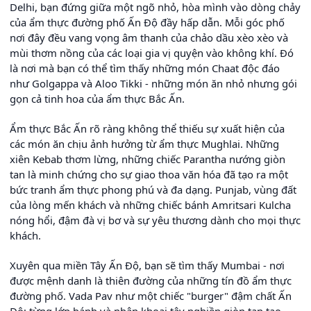
Delhi, bạn đứng giữa một ngõ nhỏ, hòa mình vào dòng chảy
của ẩm thực đường phố Ấn Độ đầy hấp dẫn. Mỗi góc phố
nơi đây đều vang vọng âm thanh của chảo dầu xèo xèo và
mùi thơm nồng của các loại gia vị quyện vào không khí. Đó
là nơi mà bạn có thể tìm thấy những món Chaat độc đáo
như Golgappa và Aloo Tikki - những món ăn nhỏ nhưng gói
gọn cả tinh hoa của ẩm thực Bắc Ấn.
Ẩm thực Bắc Ấn rõ ràng không thể thiếu sự xuất hiện của
các món ăn chịu ảnh hưởng từ ẩm thực Mughlai. Những
xiên Kebab thơm lừng, những chiếc Parantha nướng giòn
tan là minh chứng cho sự giao thoa văn hóa đã tạo ra một
bức tranh ẩm thực phong phú và đa dạng. Punjab, vùng đất
của lòng mến khách và những chiếc bánh Amritsari Kulcha
nóng hổi, đậm đà vị bơ và sự yêu thương dành cho mọi thực
khách.
Xuyên qua miền Tây Ấn Độ, bạn sẽ tìm thấy Mumbai - nơi
được mệnh danh là thiên đường của những tín đồ ẩm thực
đường phố. Vada Pav như một chiếc "burger" đậm chất Ấn