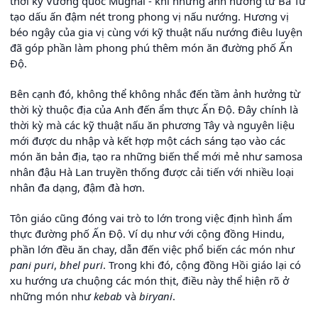
thời kỳ Vương quốc Mughal - khi những ảnh hưởng từ Ba Tư
tạo dấu ấn đậm nét trong phong vị nấu nướng. Hương vị
béo ngậy của gia vị cùng với kỹ thuật nấu nướng điêu luyện
đã góp phần làm phong phú thêm món ăn đường phố Ấn
Độ.
Bên cạnh đó, không thể không nhắc đến tầm ảnh hưởng từ
thời kỳ thuộc địa của Anh đến ẩm thực Ấn Độ. Đây chính là
thời kỳ mà các kỹ thuật nấu ăn phương Tây và nguyên liệu
mới được du nhập và kết hợp một cách sáng tạo vào các
món ăn bản địa, tạo ra những biến thể mới mẻ như samosa
nhân đậu Hà Lan truyền thống được cải tiến với nhiều loại
nhân đa dạng, đậm đà hơn.
Tôn giáo cũng đóng vai trò to lớn trong việc định hình ẩm
thực đường phố Ấn Độ. Ví dụ như với cộng đồng Hindu,
phần lớn đều ăn chay, dẫn đến việc phổ biến các món như
pani puri
,
bhel puri
. Trong khi đó, cộng đồng Hồi giáo lại có
xu hướng ưa chuộng các món thịt, điều này thể hiện rõ ở
những món như
kebab
và
biryani
.