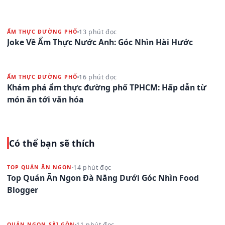
13 phút đọc
ẨM THỰC ĐƯỜNG PHỐ
Joke Về Ẩm Thực Nước Anh: Góc Nhìn Hài Hước
16 phút đọc
ẨM THỰC ĐƯỜNG PHỐ
Khám phá ẩm thực đường phố TPHCM: Hấp dẫn từ
món ăn tới văn hóa
Có thể bạn sẽ thích
14 phút đọc
TOP QUÁN ĂN NGON
Top Quán Ăn Ngon Đà Nẵng Dưới Góc Nhìn Food
Blogger
11 phút đọc
QUÁN NGON SÀI GÒN