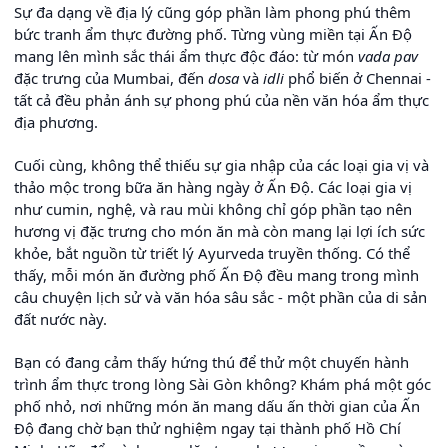
Sự đa dạng về địa lý cũng góp phần làm phong phú thêm
bức tranh ẩm thực đường phố. Từng vùng miền tại Ấn Độ
mang lên mình sắc thái ẩm thực độc đáo: từ món
vada pav
đặc trưng của Mumbai, đến
dosa
và
idli
phổ biến ở Chennai -
tất cả đều phản ánh sự phong phú của nền văn hóa ẩm thực
địa phương.
Cuối cùng, không thể thiếu sự gia nhập của các loại gia vị và
thảo mộc trong bữa ăn hàng ngày ở Ấn Độ. Các loại gia vị
như cumin, nghệ, và rau mùi không chỉ góp phần tạo nên
hương vị đặc trưng cho món ăn mà còn mang lại lợi ích sức
khỏe, bắt nguồn từ triết lý Ayurveda truyền thống. Có thể
thấy, mỗi món ăn đường phố Ấn Độ đều mang trong mình
câu chuyện lịch sử và văn hóa sâu sắc - một phần của di sản
đất nước này.
Bạn có đang cảm thấy hứng thú để thử một chuyến hành
trình ẩm thực trong lòng Sài Gòn không? Khám phá một góc
phố nhỏ, nơi những món ăn mang dấu ấn thời gian của Ấn
Độ đang chờ bạn thử nghiệm ngay tại thành phố Hồ Chí