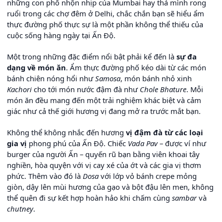
những con phố nhộn nhịp của Mumbai hay thả mình rong
ruổi trong các chợ đêm ở Delhi, chắc chắn bạn sẽ hiểu ẩm
thực đường phố thực sự là một phần không thể thiếu của
cuộc sống hàng ngày tại Ấn Độ.
Một trong những đặc điểm nổi bật phải kể đến là
sự đa
dạng về món ăn
. Ẩm thực đường phố kéo dài từ các món
bánh chiên nóng hổi như
Samosa
, món bánh nhỏ xinh
Kachori
cho tới món nước đậm đà như
Chole Bhature
. Mỗi
món ăn đều mang đến một trải nghiệm khác biệt và cảm
giác như cả thế giới hương vị đang mở ra trước mắt bạn.
Không thể không nhắc đến hương
vị đậm đà từ các loại
gia vị
phong phú của Ấn Độ. Chiếc
Vada Pav
– được ví như
burger của người Ấn – quyến rũ bạn bằng viên khoai tây
nghiền, hòa quyện với vị cay xé của ớt và các gia vị thơm
phức. Thêm vào đó là
Dosa
với lớp vỏ bánh crepe mỏng
giòn, dậy lên mùi hương của gạo và bột đậu lên men, không
thể quên đi sự kết hợp hoàn hảo khi chấm cùng
sambar
và
chutney
.