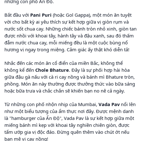
những con phố Ấn Độ.
Bắt đầu với
Pani Puri
(hoặc Gol Gappa), một món ăn tuyệt
vời cho bất kỳ ai yêu thích sự kết hợp giữa vị giòn rụm và
nước sốt chua cay. Những chiếc bánh tròn nhỏ xinh, giòn tan
được nhồi với khoai tây, hành tây và đậu xanh, sau đó thấm
đẫm nước chua cay, mỗi miếng đều là một cuộc bùng nổ
hương vị ngay trong miệng. Cảm giác ấy thật khó diễn tả!
Nhắc đến các món ăn cổ điển của miền Bắc, không thể
không kể đến
Chole Bhature
. Đây là sự phối hợp hài hòa
giữa đậu gà nấu với cà ri cay nồng và bánh mì Bhature tròn,
phồng. Món ăn này thường được thưởng thức vào bữa sáng
hoặc bữa trưa và chắc chắn sẽ khiến bạn no nê cả ngày.
Từ những con phố nhộn nhịp của Mumbai,
Vada Pav
nổi lên
như một biểu tượng của ẩm thực nơi đây. Được mệnh danh
là "hamburger của Ấn Độ", Vada Pav là sự kết hợp giữa một
miếng bánh mì kẹp với khoai tây nghiền chiên giòn, được
tẩm ướp gia vị độc đáo. Đừng quên thêm vào chút ớt nếu
bạn mê vị cay nồng!