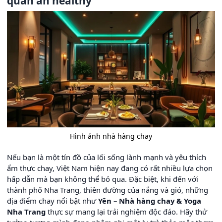
quán ăn healthy
Hình ảnh nhà hàng chay
Nếu bạn là một tín đồ của lối sống lành mạnh và yêu thích
ẩm thực chay, Việt Nam hiện nay đang có rất nhiều lựa chọn
hấp dẫn mà bạn không thể bỏ qua. Đặc biệt, khi đến với
thành phố Nha Trang, thiên đường của nắng và gió, những
địa điểm chay nổi bật như
Yên – Nhà hàng chay & Yoga
Nha Trang
thực sự mang lại trải nghiệm độc đáo. Hãy thử