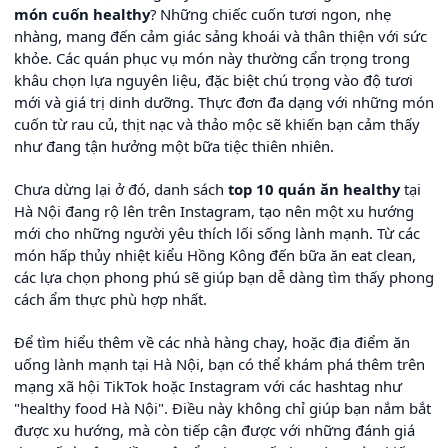
món cuốn healthy
? Những chiếc cuốn tươi ngon, nhẹ
nhàng, mang đến cảm giác sảng khoái và thân thiện với sức
khỏe. Các quán phục vụ món này thường cẩn trọng trong
khâu chọn lựa nguyên liệu, đặc biệt chú trọng vào độ tươi
mới và giá trị dinh dưỡng. Thực đơn đa dạng với những món
cuốn từ rau củ, thịt nạc và thảo mộc sẽ khiến bạn cảm thấy
như đang tận hưởng một bữa tiệc thiên nhiên.
Chưa dừng lại ở đó, danh sách
top 10 quán ăn healthy
tại
Hà Nội đang rộ lên trên Instagram, tạo nên một xu hướng
mới cho những người yêu thích lối sống lành mạnh. Từ các
món hấp thủy nhiệt kiểu Hồng Kông đến bữa ăn eat clean,
các lựa chọn phong phú sẽ giúp bạn dễ dàng tìm thấy phong
cách ẩm thực phù hợp nhất.
Để tìm hiểu thêm về các nhà hàng chay, hoặc địa điểm ăn
uống lành mạnh tại Hà Nội, bạn có thể khám phá thêm trên
mạng xã hội TikTok hoặc Instagram với các hashtag như
"healthy food Hà Nội". Điều này không chỉ giúp bạn nắm bắt
được xu hướng, mà còn tiếp cận được với những đánh giá