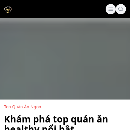
Top Quán Ăn Ngon
Khám phá top quán ăn
healthy nổi bật