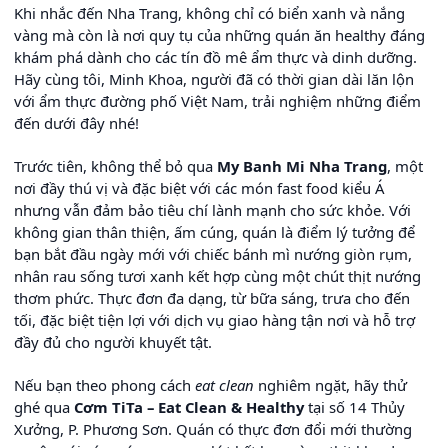
Khi nhắc đến Nha Trang, không chỉ có biển xanh và nắng
vàng mà còn là nơi quy tụ của những quán ăn healthy đáng
khám phá dành cho các tín đồ mê ẩm thực và dinh dưỡng.
Hãy cùng tôi, Minh Khoa, người đã có thời gian dài lăn lộn
với ẩm thực đường phố Việt Nam, trải nghiệm những điểm
đến dưới đây nhé!
Trước tiên, không thể bỏ qua
My Banh Mi Nha Trang
, một
nơi đầy thú vị và đặc biệt với các món fast food kiểu Á
nhưng vẫn đảm bảo tiêu chí lành mạnh cho sức khỏe. Với
không gian thân thiện, ấm cúng, quán là điểm lý tưởng để
bạn bắt đầu ngày mới với chiếc bánh mì nướng giòn rụm,
nhân rau sống tươi xanh kết hợp cùng một chút thịt nướng
thơm phức. Thực đơn đa dạng, từ bữa sáng, trưa cho đến
tối, đặc biệt tiện lợi với dịch vụ giao hàng tận nơi và hỗ trợ
đầy đủ cho người khuyết tật.
Nếu bạn theo phong cách
eat clean
nghiêm ngặt, hãy thử
ghé qua
Cơm TiTa – Eat Clean & Healthy
tại số 14 Thủy
Xưởng, P. Phương Sơn. Quán có thực đơn đổi mới thường