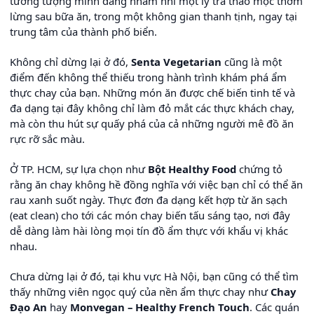
tưởng tượng mình đang nhâm nhi một ly trà thảo mộc thơm
lừng sau bữa ăn, trong một không gian thanh tịnh, ngay tại
trung tâm của thành phố biển.
Không chỉ dừng lại ở đó,
Senta Vegetarian
cũng là một
điểm đến không thể thiếu trong hành trình khám phá ẩm
thực chay của bạn. Những món ăn được chế biến tinh tế và
đa dạng tại đây không chỉ làm đỏ mắt các thực khách chay,
mà còn thu hút sự quấy phá của cả những người mê đồ ăn
rực rỡ sắc màu.
Ở TP. HCM, sự lựa chọn như
Bột Healthy Food
chứng tỏ
rằng ăn chay không hề đồng nghĩa với việc bạn chỉ có thể ăn
rau xanh suốt ngày. Thực đơn đa dạng kết hợp từ ăn sạch
(eat clean) cho tới các món chay biến tấu sáng tạo, nơi đây
dễ dàng làm hài lòng mọi tín đồ ẩm thực với khẩu vị khác
nhau.
Chưa dừng lại ở đó, tại khu vực Hà Nội, bạn cũng có thể tìm
thấy những viên ngọc quý của nền ẩm thực chay như
Chay
Đạo An
hay
Monvegan – Healthy French Touch
. Các quán