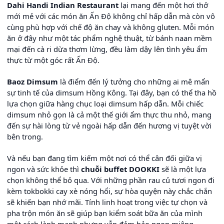
Dahi Handi Indian Restaurant
lại mang đến một hơi thở
mới mẻ với các món ăn Ấn Độ không chỉ hấp dẫn mà còn vô
cùng phù hợp với chế độ ăn chay và không gluten. Mỗi món
ăn ở đây như một tác phẩm nghệ thuật, từ bánh naan mềm
mại đến cà ri dừa thơm lừng, đều làm dậy lên tình yêu ẩm
thực từ một góc rất Ấn Độ.
Baoz Dimsum
là điểm đến lý tưởng cho những ai mê mẩn
sự tinh tế của dimsum Hồng Kông. Tại đây, bạn có thể tha hồ
lựa chọn giữa hàng chục loại dimsum hấp dẫn. Mỗi chiếc
dimsum nhỏ gọn là cả một thế giới ẩm thực thu nhỏ, mang
đến sự hài lòng từ vẻ ngoài hấp dẫn đến hương vị tuyệt vời
bên trong.
Và nếu bạn đang tìm kiếm một nơi có thể cân đối giữa vị
ngon và sức khỏe thì
chuỗi buffet DOOKKI
sẽ là một lựa
chọn không thể bỏ qua. Với những phần rau củ tươi ngon đi
kèm tokbokki cay xè nóng hổi, sự hòa quyện này chắc chắn
sẽ khiến bạn nhớ mãi. Tính linh hoạt trong việc tự chọn và
pha trộn món ăn sẽ giúp bạn kiểm soát bữa ăn của mình
một cách lành mạnh nhưng vẫn đảm bảo ngon miệng.