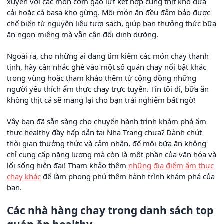
xuyên với các món cơm gạo lứt kết hợp cùng thịt kho dưa
cải hoặc cá basa kho gừng. Mỗi món ăn đều đảm bảo được
chế biến từ nguyên liệu tươi sạch, giúp bạn thưởng thức bữa
ăn ngon miệng mà vẫn cân đối dinh dưỡng.
Ngoài ra, cho những ai đang tìm kiếm các món chay thanh
tịnh, hãy cân nhắc ghé vào một số quán chay nổi bật khác
trong vùng hoặc tham khảo thêm từ cộng đồng những
người yêu thích ẩm thực chay trực tuyến. Tin tôi đi, bữa ăn
không thịt cá sẽ mang lại cho bạn trải nghiệm bất ngờ!
Vậy bạn đã sẵn sàng cho chuyến hành trình khám phá ẩm
thực healthy đầy hấp dẫn tại Nha Trang chưa? Dành chút
thời gian thưởng thức và cảm nhận, để mỗi bữa ăn không
chỉ cung cấp năng lượng mà còn là một phần của văn hóa và
lối sống hiện đại! Tham khảo thêm
những địa điểm ẩm thực
chay khác
để làm phong phú thêm hành trình khám phá của
bạn.
Các nhà hàng chay trong danh sách top