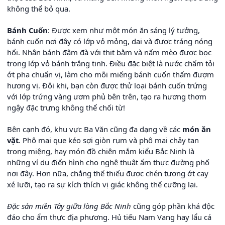
không thể bỏ qua.
Bánh Cuốn
: Được xem như một món ăn sáng lý tưởng,
bánh cuốn nơi đây có lớp vỏ mỏng, dai và được tráng nóng
hổi. Nhân bánh đậm đà với thịt bằm và nấm mèo được bọc
trong lớp vỏ bánh trắng tinh. Điều đặc biệt là nước chấm tỏi
ớt pha chuẩn vị, làm cho mỗi miếng bánh cuốn thấm đượm
hương vị. Đôi khi, bạn còn được thử loại bánh cuốn trứng
với lớp trứng vàng ươm phủ bên trên, tạo ra hương thơm
ngậy đặc trưng không thể chối từ!
Bên cạnh đó, khu vực Ba Văn cũng đa dạng về các
món ăn
vặt
. Phô mai que kéo sợi giòn rụm và phô mai chảy tan
trong miệng, hay món đồ chiên mắm kiểu Bắc Ninh là
những ví dụ điển hình cho nghệ thuật ẩm thực đường phố
nơi đây. Hơn nữa, chẳng thể thiếu được chén tương ớt cay
xé lưỡi, tạo ra sự kích thích vị giác không thể cưỡng lại.
Đặc sản miền Tây giữa lòng Bắc Ninh
cũng góp phần khá độc
đáo cho ẩm thực địa phương. Hủ tiếu Nam Vang hay lẩu cá