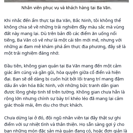
Nhân viên phục vụ và khách hàng tại Ba Văn.
Khi nhắc đến ẩm thực tại Ba Văn, Bắc Ninh, tôi không thể
không chia sẻ về những trải nghiệm đầy màu sắc mà vùng
đất này mang lại. Dù trên bản đồ các điểm ăn uống nổi
tiếng, Ba Văn có vẻ như là một cái tên mới mẻ, nhưng với
những ai đam mê khám phá ẩm thực địa phương, đây sẽ là
một trải nghiệm đáng nhớ.
Đầu tiên, không gian quán tại Ba Văn mang đến một cảm
giác ấm cúng và gần gũi, hòa quyện giữa cổ điển và hiện
đại. Bạn sẽ dễ dàng bị cuốn hút bởi lối trang trí mang đậm
dấu ấn văn hóa Bắc Ninh, với những bức tranh dân gian
được lồng ghép tinh tế trên tường. Không gian chưa hẳn là
rộng lớn nhưng chính sự bày trí khéo léo đã mang lại cảm
giác thoải mái, êm dịu cho thực khách.
Chưa dừng lại ở đó, đội ngũ nhân viên tại đây thật sự ghi
điểm với sự nhiệt tình và thân thiện. Họ sẵn sàng gợi ý cho
bạn những món đặc sản mà quán đang có, hoặc đơn giản là