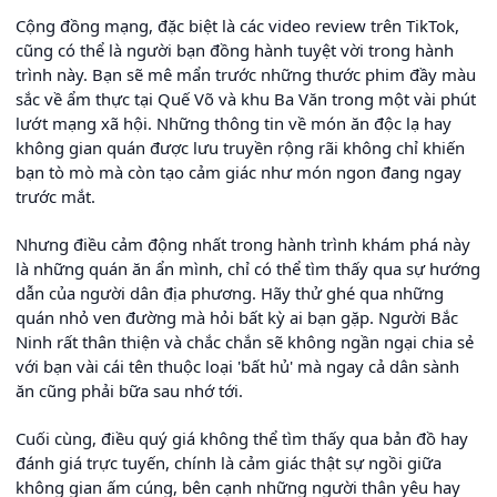
Cộng đồng mạng, đặc biệt là các video review trên TikTok,
cũng có thể là người bạn đồng hành tuyệt vời trong hành
trình này. Bạn sẽ mê mẩn trước những thước phim đầy màu
sắc về ẩm thực tại Quế Võ và khu Ba Văn trong một vài phút
lướt mạng xã hội. Những thông tin về món ăn độc lạ hay
không gian quán được lưu truyền rộng rãi không chỉ khiến
bạn tò mò mà còn tạo cảm giác như món ngon đang ngay
trước mắt.
Nhưng điều cảm động nhất trong hành trình khám phá này
là những quán ăn ẩn mình, chỉ có thể tìm thấy qua sự hướng
dẫn của người dân địa phương. Hãy thử ghé qua những
quán nhỏ ven đường mà hỏi bất kỳ ai bạn gặp. Người Bắc
Ninh rất thân thiện và chắc chắn sẽ không ngần ngại chia sẻ
với bạn vài cái tên thuộc loại 'bất hủ' mà ngay cả dân sành
ăn cũng phải bữa sau nhớ tới.
Cuối cùng, điều quý giá không thể tìm thấy qua bản đồ hay
đánh giá trực tuyến, chính là cảm giác thật sự ngồi giữa
không gian ấm cúng, bên cạnh những người thân yêu hay