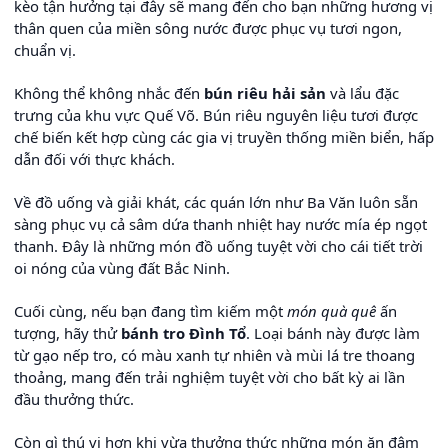
kèo tận hưởng tại đây sẽ mang đến cho bạn những hương vị
thân quen của miền sông nước được phục vụ tươi ngon,
chuẩn vị.
Không thể không nhắc đến
bún riêu hải sản
và lẩu đặc
trưng của khu vực Quế Võ. Bún riêu nguyên liệu tươi được
chế biến kết hợp cùng các gia vị truyền thống miền biển, hấp
dẫn đối với thực khách.
Về đồ uống và giải khát, các quán lớn như Ba Văn luôn sẵn
sàng phục vụ cả sâm dứa thanh nhiệt hay nước mía ép ngọt
thanh. Đây là những món đồ uống tuyệt vời cho cái tiết trời
oi nóng của vùng đất Bắc Ninh.
Cuối cùng, nếu bạn đang tìm kiếm một
món quà quê
ấn
tượng, hãy thử
bánh tro Đình Tổ
. Loại bánh này được làm
từ gạo nếp tro, có màu xanh tự nhiên và mùi lá tre thoang
thoảng, mang đến trải nghiệm tuyệt vời cho bất kỳ ai lần
đầu thưởng thức.
Còn gì thú vị hơn khi vừa thưởng thức những món ăn đậm