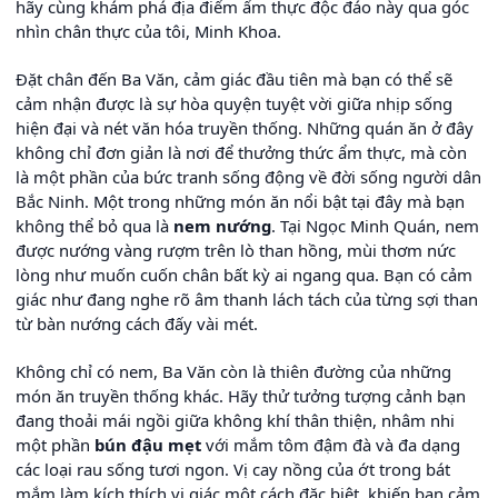
hãy cùng khám phá địa điểm ẩm thực độc đáo này qua góc
nhìn chân thực của tôi, Minh Khoa.
Đặt chân đến Ba Văn, cảm giác đầu tiên mà bạn có thể sẽ
cảm nhận được là sự hòa quyện tuyệt vời giữa nhịp sống
hiện đại và nét văn hóa truyền thống. Những quán ăn ở đây
không chỉ đơn giản là nơi để thưởng thức ẩm thực, mà còn
là một phần của bức tranh sống động về đời sống người dân
Bắc Ninh. Một trong những món ăn nổi bật tại đây mà bạn
không thể bỏ qua là
nem nướng
. Tại Ngọc Minh Quán, nem
được nướng vàng rượm trên lò than hồng, mùi thơm nức
lòng như muốn cuốn chân bất kỳ ai ngang qua. Bạn có cảm
giác như đang nghe rõ âm thanh lách tách của từng sợi than
từ bàn nướng cách đấy vài mét.
Không chỉ có nem, Ba Văn còn là thiên đường của những
món ăn truyền thống khác. Hãy thử tưởng tượng cảnh bạn
đang thoải mái ngồi giữa không khí thân thiện, nhâm nhi
một phần
bún đậu mẹt
với mắm tôm đậm đà và đa dạng
các loại rau sống tươi ngon. Vị cay nồng của ớt trong bát
mắm làm kích thích vị giác một cách đặc biệt, khiến bạn cảm