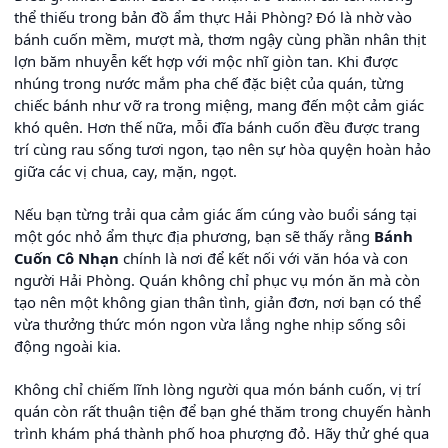
thể thiếu trong bản đồ ẩm thực Hải Phòng? Đó là nhờ vào
bánh cuốn mềm, mượt mà, thơm ngậy cùng phần nhân thịt
lợn băm nhuyễn kết hợp với mộc nhĩ giòn tan. Khi được
nhúng trong nước mắm pha chế đặc biệt của quán, từng
chiếc bánh như vỡ ra trong miệng, mang đến một cảm giác
khó quên. Hơn thế nữa, mỗi đĩa bánh cuốn đều được trang
trí cùng rau sống tươi ngon, tạo nên sự hòa quyện hoàn hảo
giữa các vị chua, cay, mặn, ngọt.
Nếu bạn từng trải qua cảm giác ấm cúng vào buổi sáng tại
một góc nhỏ ẩm thực địa phương, bạn sẽ thấy rằng
Bánh
Cuốn Cô Nhạn
chính là nơi để kết nối với văn hóa và con
người Hải Phòng. Quán không chỉ phục vụ món ăn mà còn
tạo nên một không gian thân tình, giản đơn, nơi bạn có thể
vừa thưởng thức món ngon vừa lắng nghe nhịp sống sôi
động ngoài kia.
Không chỉ chiếm lĩnh lòng người qua món bánh cuốn, vị trí
quán còn rất thuận tiện để bạn ghé thăm trong chuyến hành
trình khám phá thành phố hoa phượng đỏ. Hãy thử ghé qua