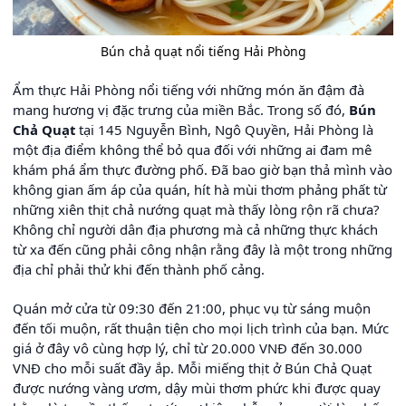
Bún chả quạt nổi tiếng Hải Phòng
Ẩm thực Hải Phòng nổi tiếng với những món ăn đậm đà
mang hương vị đặc trưng của miền Bắc. Trong số đó,
Bún
Chả Quạt
tại 145 Nguyễn Bình, Ngô Quyền, Hải Phòng là
một địa điểm không thể bỏ qua đối với những ai đam mê
khám phá ẩm thực đường phố. Đã bao giờ bạn thả mình vào
không gian ấm áp của quán, hít hà mùi thơm phảng phất từ
những xiên thịt chả nướng quạt mà thấy lòng rộn rã chưa?
Không chỉ người dân địa phương mà cả những thực khách
từ xa đến cũng phải công nhận rằng đây là một trong những
địa chỉ phải thử khi đến thành phố cảng.
Quán mở cửa từ 09:30 đến 21:00, phục vụ từ sáng muộn
đến tối muộn, rất thuận tiện cho mọi lịch trình của bạn. Mức
giá ở đây vô cùng hợp lý, chỉ từ 20.000 VNĐ đến 30.000
VNĐ cho mỗi suất đầy ắp. Mỗi miếng thịt ở Bún Chả Quạt
được nướng vàng ươm, dậy mùi thơm phức khi được quay