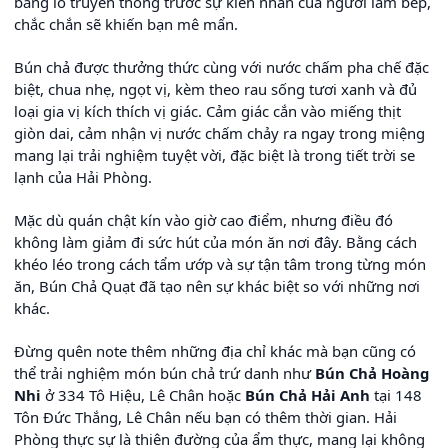
bằng lò truyền thống trước sự kiên nhẫn của người làm bếp,
chắc chắn sẽ khiến bạn mê mẩn.
Bún chả được thưởng thức cùng với nước chấm pha chế đặc
biệt, chua nhẹ, ngọt vị, kèm theo rau sống tươi xanh và đủ
loại gia vị kích thích vị giác. Cảm giác cắn vào miếng thịt
giòn dai, cảm nhận vị nước chấm chảy ra ngay trong miệng
mang lại trải nghiệm tuyệt vời, đặc biệt là trong tiết trời se
lạnh của Hải Phòng.
Mặc dù quán chật kín vào giờ cao điểm, nhưng điều đó
không làm giảm đi sức hút của món ăn nơi đây. Bằng cách
khéo léo trong cách tẩm ướp và sự tận tâm trong từng món
ăn, Bún Chả Quạt đã tạo nên sự khác biệt so với những nơi
khác.
Đừng quên note thêm những địa chỉ khác mà bạn cũng có
thể trải nghiệm món bún chả trứ danh như
Bún Chả Hoàng
Nhi
ở 334 Tô Hiệu, Lê Chân hoặc
Bún Chả Hải Anh
tại 148
Tôn Đức Thắng, Lê Chân nếu bạn có thêm thời gian. Hải
Phòng thực sự là thiên đường của ẩm thực, mang lại không