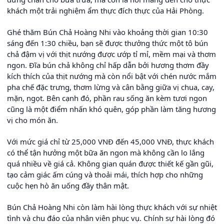
khách một trải nghiệm ẩm thực đích thực của Hải Phòng.
Ghé thăm Bún Chả Hoàng Nhi vào khoảng thời gian 10:30
sáng đến 1:30 chiều, bạn sẽ được thưởng thức một tô bún
chả đậm vị với thịt nướng được ướp tỉ mỉ, mềm mại và thơm
ngon. Đĩa bún chả không chỉ hấp dẫn bởi hương thơm đầy
kích thích của thịt nướng mà còn nổi bật với chén nước mắm
pha chế đặc trưng, thơm lừng và cân bằng giữa vị chua, cay,
mặn, ngọt. Bên cạnh đó, phần rau sống ăn kèm tươi ngon
cũng là một điểm nhấn khó quên, góp phần làm tăng hương
vị cho món ăn.
Với mức giá chỉ từ 25,000 VNĐ đến 45,000 VNĐ, thực khách
có thể tận hưởng một bữa ăn ngon mà không cần lo lắng
quá nhiều về giá cả. Không gian quán được thiết kế gần gũi,
tạo cảm giác ấm cúng và thoải mái, thích hợp cho những
cuộc hẹn hò ăn uống đầy thân mật.
Bún Chả Hoàng Nhi còn làm hài lòng thực khách với sự nhiệt
tình và chu đáo của nhân viên phục vụ. Chính sự hài lòng đó