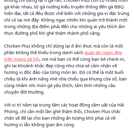
gà khác nhau, từ gà nướng kiểu truyền thống đến gà BBQ
hiện đại, tất cả đều được chế biến với những gia vị đặc trưng
chỉ có tại nơi đây. Không ngạc nhiên khi quán trở thành một
trong những địa điểm phải đến cho những ai yêu thích ẩm
thực đường phố khi ghé thăm thành phố cảng.
Chicken Plus không chỉ dừng lại ở ẩm thực mà còn là một
phần không thể thiếu trong danh sách
quán ăn ngon đẹp
trên mạng xã hội
, nơi mà bạn có thể cùng bạn bè check-in,
ghi lại khoảnh khắc đẹp cũng như chia sẻ cảm nhận về
hương vị độc đáo của từng món ăn. Đó có thể là một buổi
chiều tà khi ánh nắng nhè nhẹ chiếu qua khung cửa sổ, bạn
cùng nhâm nhi món gà yêu thích, tâm tình những câu
chuyện đời thường.
Với vị trí nằm tại trung tâm các hoạt động sầm uất của Hải
Phòng, chỉ cần một lần ghé thăm thôi, Chicken Plus chắc
chắn sẽ để lại cho bạn những ấn tượng khó phai cả về
hương vị lẫn không gian ấm cúng.