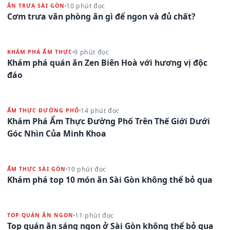
10 phút đọc
ĂN TRƯA SÀI GÒN
Cơm trưa văn phòng ăn gì để ngon và đủ chất?
9 phút đọc
KHÁM PHÁ ẨM THỰC
Khám phá quán ăn Zen Biên Hoà với hương vị độc
đáo
14 phút đọc
ẨM THỰC ĐƯỜNG PHỐ
Khám Phá Ẩm Thực Đường Phố Trên Thế Giới Dưới
Góc Nhìn Của Minh Khoa
10 phút đọc
ẨM THỰC SÀI GÒN
Khám phá top 10 món ăn Sài Gòn không thể bỏ qua
11 phút đọc
TOP QUÁN ĂN NGON
Top quán ăn sáng ngon ở Sài Gòn không thể bỏ qua