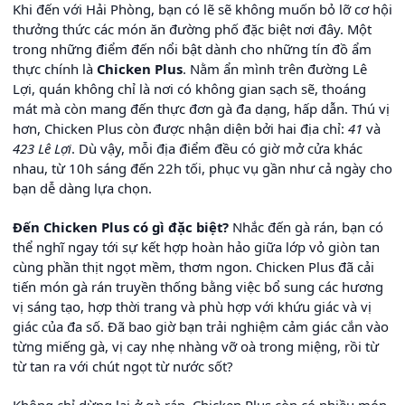
Khi đến với Hải Phòng, bạn có lẽ sẽ không muốn bỏ lỡ cơ hội
thưởng thức các món ăn đường phố đặc biệt nơi đây. Một
trong những điểm đến nổi bật dành cho những tín đồ ẩm
thực chính là
Chicken Plus
. Nằm ẩn mình trên đường Lê
Lợi, quán không chỉ là nơi có không gian sạch sẽ, thoáng
mát mà còn mang đến thực đơn gà đa dạng, hấp dẫn. Thú vị
hơn, Chicken Plus còn được nhận diện bởi hai địa chỉ:
41
và
423 Lê Lợi
. Dù vậy, mỗi địa điểm đều có giờ mở cửa khác
nhau, từ 10h sáng đến 22h tối, phục vụ gần như cả ngày cho
bạn dễ dàng lựa chọn.
Đến Chicken Plus có gì đặc biệt?
Nhắc đến gà rán, bạn có
thể nghĩ ngay tới sự kết hợp hoàn hảo giữa lớp vỏ giòn tan
cùng phần thịt ngọt mềm, thơm ngon. Chicken Plus đã cải
tiến món gà rán truyền thống bằng việc bổ sung các hương
vị sáng tạo, hợp thời trang và phù hợp với khứu giác và vị
giác của đa số. Đã bao giờ bạn trải nghiệm cảm giác cắn vào
từng miếng gà, vị cay nhẹ nhàng vỡ oà trong miệng, rồi từ
từ tan ra với chút ngọt từ nước sốt?
Không chỉ dừng lại ở gà rán, Chicken Plus còn có nhiều món