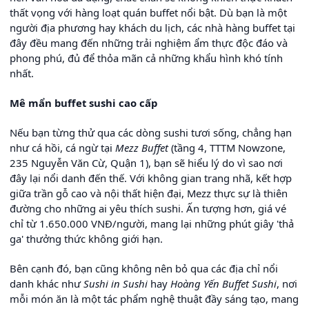
thất vọng với hàng loạt quán buffet nổi bật. Dù bạn là một
người địa phương hay khách du lịch, các nhà hàng buffet tại
đây đều mang đến những trải nghiệm ẩm thực độc đáo và
phong phú, đủ để thỏa mãn cả những khẩu hình khó tính
nhất.
Mê mẩn buffet sushi cao cấp
Nếu bạn từng thử qua các dòng sushi tươi sống, chẳng hạn
như cá hồi, cá ngừ tại
Mezz Buffet
(tầng 4, TTTM Nowzone,
235 Nguyễn Văn Cừ, Quận 1), bạn sẽ hiểu lý do vì sao nơi
đây lại nổi danh đến thế. Với không gian trang nhã, kết hợp
giữa trần gỗ cao và nội thất hiện đại, Mezz thực sự là thiên
đường cho những ai yêu thích sushi. Ấn tượng hơn, giá vé
chỉ từ 1.650.000 VNĐ/người, mang lại những phút giây 'thả
ga' thưởng thức không giới hạn.
Bên cạnh đó, bạn cũng không nên bỏ qua các địa chỉ nổi
danh khác như
Sushi in Sushi
hay
Hoàng Yến Buffet Sushi
, nơi
mỗi món ăn là một tác phẩm nghệ thuật đầy sáng tạo, mang