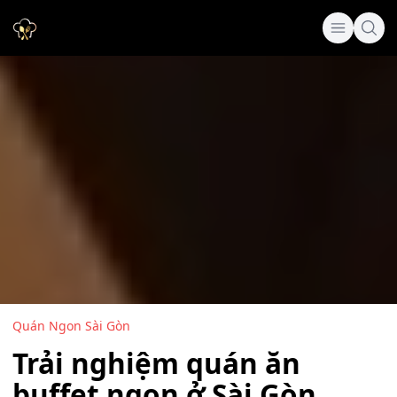
Quán Ngon Sài Gòn
Trải nghiệm quán ăn
buffet ngon ở Sài Gòn