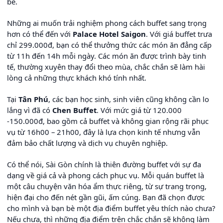
bè.
Những ai muốn trải nghiệm phong cách buffet sang trọng
hơn có thể đến với
Palace Hotel Saigon
. Với giá buffet trưa
chỉ 299.000đ, bạn có thể thưởng thức các món ăn đẳng cấp
từ 11h đến 14h mỗi ngày. Các món ăn được trình bày tinh
tế, thường xuyên thay đổi theo mùa, chắc chắn sẽ làm hài
lòng cả những thực khách khó tính nhất.
Tại
Tân Phú
, các bạn học sinh, sinh viên cũng không cần lo
lắng vì đã có
Chen Buffet
. Với mức giá từ 120.000
-150.000đ, bao gồm cả buffet và không gian rộng rãi phục
vụ từ 16h00 – 21h00, đây là lựa chọn kinh tế nhưng vẫn
đảm bảo chất lượng và dịch vụ chuyên nghiệp.
Có thể nói, Sài Gòn chính là thiên đường buffet với sự đa
dạng về giá cả và phong cách phục vụ. Mỗi quán buffet là
một câu chuyện văn hóa ẩm thực riêng, từ sự trang trọng,
hiện đại cho đến nét gần gũi, ấm cúng. Bạn đã chọn được
cho mình và bạn bè một địa điểm buffet yêu thích nào chưa?
Nếu chưa, thì những địa điểm trên chắc chắn sẽ không làm