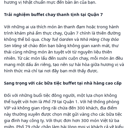
hương vị Nhật chuẩn mực đến bàn ăn của bạn.
Trải nghiệm buffet chay thanh tịnh tại Quận 7
Với những ai ưa thích món ăn thanh đạm hoặc trong hành
trình khám phá ẩm thực chay, Quận 7 chính là thiên đường
không thể bỏ qua.
Chay Tuệ Garden
và
Nhà Hàng Chay Đóa
Sen Vàng
sẽ chào đón bạn bằng không gian xanh mát, thư
thái cùng những món ăn tuyệt vời từ nguyên liệu thiên
nhiên. Từ các món lẩu đến sushi cuộn chay, mỗi món ăn đều
mang một dấu ấn riêng, tạo nên sự hài hòa giữa hương vị và
hình thức mà chỉ tại nơi đây bạn mới thấy được.
Sang trọng với các bữa tiệc buffet tại nhà hàng cao cấp
Đối với những buổi tiệc đông người, một lựa chọn không
thể tuyệt vời hơn là
Phố 79
tại Quận 1. Với hệ thống phòng
VIP và không gian rộng rãi chứa đến 300 khách, địa điểm
này thường xuyên được chọn mặt gửi vàng cho các bữa tiệc
gia đình hay công ty. Với thực đơn hơn 300 món Việt từ ba
miền, Phố 79 chắc chắn làm hài lòng mọi vị khách cả về kiểu