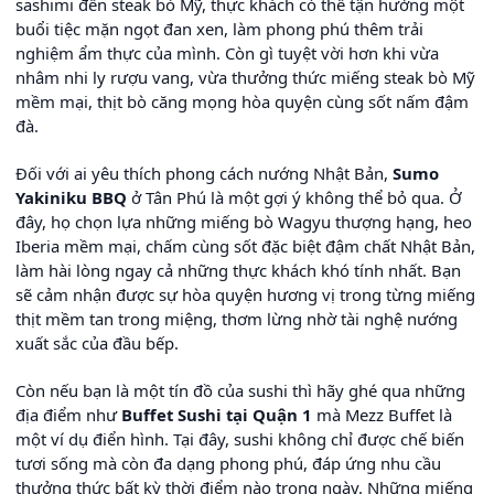
sashimi đến steak bò Mỹ, thực khách có thể tận hưởng một
buổi tiệc mặn ngọt đan xen, làm phong phú thêm trải
nghiệm ẩm thực của mình. Còn gì tuyệt vời hơn khi vừa
nhâm nhi ly rượu vang, vừa thưởng thức miếng steak bò Mỹ
mềm mại, thịt bò căng mọng hòa quyện cùng sốt nấm đậm
đà.
Đối với ai yêu thích phong cách nướng Nhật Bản,
Sumo
Yakiniku BBQ
ở Tân Phú là một gợi ý không thể bỏ qua. Ở
đây, họ chọn lựa những miếng bò Wagyu thượng hạng, heo
Iberia mềm mại, chấm cùng sốt đặc biệt đậm chất Nhật Bản,
làm hài lòng ngay cả những thực khách khó tính nhất. Bạn
sẽ cảm nhận được sự hòa quyện hương vị trong từng miếng
thịt mềm tan trong miệng, thơm lừng nhờ tài nghệ nướng
xuất sắc của đầu bếp.
Còn nếu bạn là một tín đồ của sushi thì hãy ghé qua những
địa điểm như
Buffet Sushi tại Quận 1
mà Mezz Buffet là
một ví dụ điển hình. Tại đây, sushi không chỉ được chế biến
tươi sống mà còn đa dạng phong phú, đáp ứng nhu cầu
thưởng thức bất kỳ thời điểm nào trong ngày. Những miếng