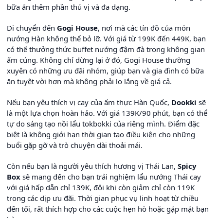
bữa ăn thêm phần thú vị và đa dạng.
Di chuyển đến
Gogi House
, nơi mà các tín đồ của món
nướng Hàn không thể bỏ lỡ. Với giá từ 199K đến 449K, bạn
có thể thưởng thức buffet nướng đậm đà trong không gian
ấm cúng. Không chỉ dừng lại ở đó, Gogi House thường
xuyên có những ưu đãi nhóm, giúp bạn và gia đình có bữa
ăn tuyệt vời hơn mà không phải lo lắng về giá cả.
Nếu bạn yêu thích vị cay của ẩm thực Hàn Quốc,
Dookki
sẽ
là một lựa chọn hoàn hảo. Với giá 139K/90 phút, bạn có thể
tự do sáng tạo nồi lẩu tokbokki của riêng mình. Điểm đặc
biệt là không giới hạn thời gian tạo điều kiện cho những
buổi gặp gỡ và trò chuyện dài thoải mái.
Còn nếu bạn là người yêu thích hương vị Thái Lan,
Spicy
Box
sẽ mang đến cho bạn trải nghiệm lẩu nướng Thái cay
với giá hấp dẫn chỉ 139K, đôi khi còn giảm chỉ còn 119K
trong các dịp ưu đãi. Thời gian phục vụ linh hoạt từ chiều
đến tối, rất thích hợp cho các cuộc hẹn hò hoặc gặp mặt bạn