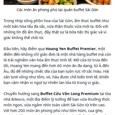
Các món ăn phong phú tại quán buffet Sài Gòn
Trong nhịp sống phồn hoa của Sài Gòn, ẩm thực buffet như
một bản hòa tấu đa sắc, vừa thân thuộc vừa mới lạ. Đối với
những tín đồ ẩm thực, đây thật sự là bữa tiệc thị giác và vị
giác không thể chối từ.
Đầu tiên, hãy điểm qua
Hoang Yen Buffet Premier
, một
điểm đến không chỉ giản đơn là một nhà hàng buffet mà còn
là trải nghiệm văn hóa ẩm thực tinh tế. Mở cửa từ trưa đến
tối, Hoang Yen mang đến hơn 60 món ăn đa dạng, từ Á đến
Âu, đủ để những chiếc dĩa của bạn luôn rực rỡ sắc màu. Hải
sản tươi sống như tôm, sò, hàu được chế biến tinh tế, khiến
bạn cảm nhận vị ngọt tự nhiên lan tỏa từ trong vị giác.
Chuyển hướng sang
Buffet Cửu Vân Long Premium
tại tòa
nhà Bitexco, một địa điểm lý tưởng để bạn vừa thưởng thức
món ngon, vừa ngắm nhìn toàn cảnh Sài Gòn từ trên cao.
Với hơn 200 món ăn phong phú như tôm hùm, cua ghẹ,