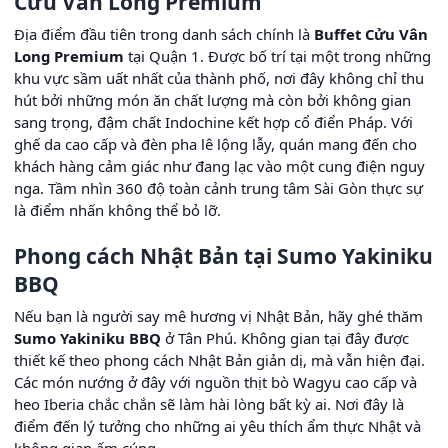
Cửu Vân Long Premium
Địa điểm đầu tiên trong danh sách chính là
Buffet Cửu Vân
Long Premium
tại Quận 1. Được bố trí tại một trong những
khu vực sầm uất nhất của thành phố, nơi đây không chỉ thu
hút bởi những món ăn chất lượng mà còn bởi không gian
sang trọng, đậm chất Indochine kết hợp cổ điển Pháp. Với
ghế da cao cấp và đèn pha lê lộng lẫy, quán mang đến cho
khách hàng cảm giác như đang lạc vào một cung điện nguy
nga. Tầm nhìn 360 độ toàn cảnh trung tâm Sài Gòn thực sự
là điểm nhấn không thể bỏ lỡ.
Phong cách Nhật Bản tại Sumo Yakiniku
BBQ
Nếu bạn là người say mê hương vị Nhật Bản, hãy ghé thăm
Sumo Yakiniku BBQ
ở Tân Phú. Không gian tại đây được
thiết kế theo phong cách Nhật Bản giản dị, mà vẫn hiện đại.
Các món nướng ở đây với nguồn thịt bò Wagyu cao cấp và
heo Iberia chắc chắn sẽ làm hài lòng bất kỳ ai. Nơi đây là
điểm đến lý tưởng cho những ai yêu thích ẩm thực Nhật và
không gian ấm cúng.