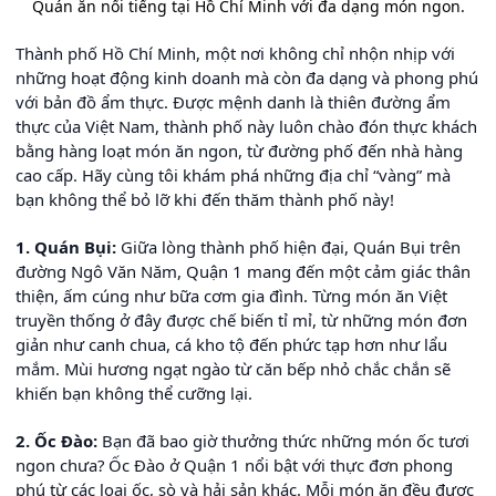
Quán ăn nổi tiếng tại Hồ Chí Minh với đa dạng món ngon.
Thành phố Hồ Chí Minh, một nơi không chỉ nhộn nhịp với
những hoạt động kinh doanh mà còn đa dạng và phong phú
với bản đồ ẩm thực. Được mệnh danh là thiên đường ẩm
thực của Việt Nam, thành phố này luôn chào đón thực khách
bằng hàng loạt món ăn ngon, từ đường phố đến nhà hàng
cao cấp. Hãy cùng tôi khám phá những địa chỉ “vàng” mà
bạn không thể bỏ lỡ khi đến thăm thành phố này!
1. Quán Bụi:
Giữa lòng thành phố hiện đại, Quán Bụi trên
đường Ngô Văn Năm, Quận 1 mang đến một cảm giác thân
thiện, ấm cúng như bữa cơm gia đình. Từng món ăn Việt
truyền thống ở đây được chế biến tỉ mỉ, từ những món đơn
giản như canh chua, cá kho tộ đến phức tạp hơn như lẩu
mắm. Mùi hương ngạt ngào từ căn bếp nhỏ chắc chắn sẽ
khiến bạn không thể cưỡng lại.
2. Ốc Đào:
Bạn đã bao giờ thưởng thức những món ốc tươi
ngon chưa? Ốc Đào ở Quận 1 nổi bật với thực đơn phong
phú từ các loại ốc, sò và hải sản khác. Mỗi món ăn đều được