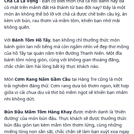
Chả Cá Lã Vọng
- Bạn có biết món chả cá nổi danh này đã
có mặt trên mảnh đất Hà thành từ bao đời nay? Đây là một
món ăn không thể bỏ lỡ với chả cá được chế biến cầu kỳ, ăn
kèm với bún, rau thơm và mắm tôm, khiến bạn nhớ mãi
không quên.
Với
Bánh Tôm Hồ Tây
, bạn không chỉ thưởng thức món
bánh giòn tan nổi tiếng mà còn ngắm nhìn vẻ đẹp thơ mộng
của hồ Tây tại quán nằm trên đường Thanh Niên. Một đĩa
bánh tôm nóng giòn, cùng với không gian thoáng đãng,
chắc chắn làm hài lòng bất kỳ thực khách nào.
Món
Cơm Rang Nằm Gầm Cầu
tại Hàng Tre cũng là một
trải nghiệm đáng thử. Cơm rang dưa bò thơm ngon, kết hợp
giữa vị cải chua dịu và thịt bò mềm ngọt sẽ khiến bạn nhâm
nhi không dứt.
Bún Đậu Mắm Tôm Hàng Khay
được mệnh danh là ‘thiên
đường’ của món bún đậu. Thực khách sẽ được thưởng thức
bún đậu giòn tan kèm mắm tôm thơm lừng, cùng những
miếng lòng non sần sật, chắc chắn sẽ làm bạn xuýt xoa ngay