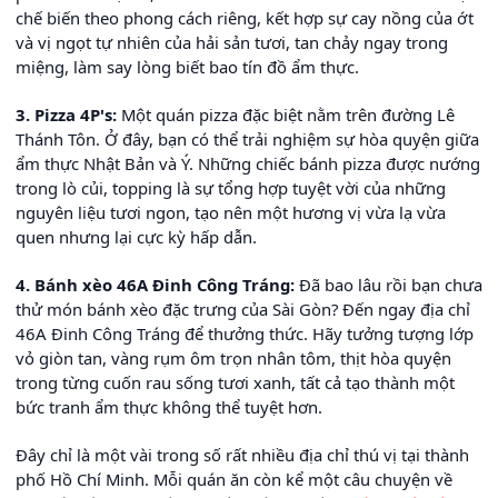
chế biến theo phong cách riêng, kết hợp sự cay nồng của ớt
và vị ngọt tự nhiên của hải sản tươi, tan chảy ngay trong
miệng, làm say lòng biết bao tín đồ ẩm thực.
3. Pizza 4P's:
Một quán pizza đặc biệt nằm trên đường Lê
Thánh Tôn. Ở đây, bạn có thể trải nghiệm sự hòa quyện giữa
ẩm thực Nhật Bản và Ý. Những chiếc bánh pizza được nướng
trong lò củi, topping là sự tổng hợp tuyệt vời của những
nguyên liệu tươi ngon, tạo nên một hương vị vừa lạ vừa
quen nhưng lại cực kỳ hấp dẫn.
4. Bánh xèo 46A Đinh Công Tráng:
Đã bao lâu rồi bạn chưa
thử món bánh xèo đặc trưng của Sài Gòn? Đến ngay địa chỉ
46A Đinh Công Tráng để thưởng thức. Hãy tưởng tượng lớp
vỏ giòn tan, vàng rụm ôm trọn nhân tôm, thịt hòa quyện
trong từng cuốn rau sống tươi xanh, tất cả tạo thành một
bức tranh ẩm thực không thể tuyệt hơn.
Đây chỉ là một vài trong số rất nhiều địa chỉ thú vị tại thành
phố Hồ Chí Minh. Mỗi quán ăn còn kể một câu chuyện về