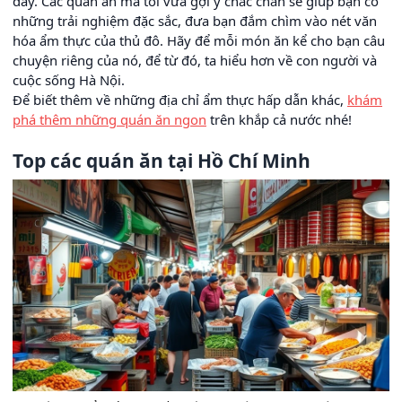
đây. Các quán ăn mà tôi vừa gợi ý chắc chắn sẽ giúp bạn có
những trải nghiệm đặc sắc, đưa bạn đắm chìm vào nét văn
hóa ẩm thực của thủ đô. Hãy để mỗi món ăn kể cho bạn câu
chuyện riêng của nó, để từ đó, ta hiểu hơn về con người và
cuộc sống Hà Nội.
Để biết thêm về những địa chỉ ẩm thực hấp dẫn khác,
khám
phá thêm những quán ăn ngon
trên khắp cả nước nhé!
Top các quán ăn tại Hồ Chí Minh