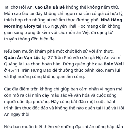
Tại chợ Hội An,
Cao Lầu Bà Bé
không thể không nếm thử.
Món cao lầu tại đây không chỉ ngon mà còn có giá cả hợp lý,
thích hợp cho những ai mê ẩm thực đường phố.
Nhà Hàng
Morning Glory
tại 106 Nguyễn Thái Học mang đến không
gian sang trọng đi kèm với các món ăn Việt đa dạng từ
truyền thống đến hiện đại.
Nếu bạn muốn khám phá một chút lịch sử với ẩm thực,
Quán Ăn Vạn Lộc
tại 27 Trần Phú với cơm gà Hội An và mì
Quảng là lựa chọn hoàn hảo. Đừng quên ghé qua
Bale Well
ở 45/11 Trần Hưng Đạo để thưởng thức bánh xèo, nem lụi
và thịt nướng cùng không gian ấm cúng.
Các địa điểm trên không chỉ giúp bạn cảm nhận vị ngon mà
còn mở ra cái nhìn đầy màu sắc về văn hóa và cuộc sống
người dân địa phương. Hãy cùng bắt đầu một cuộc hành
trình ẩm thực độc đáo và không thể nào quên tại Huế và Hội
An ngay thôi!
Nếu bạn muốn biết thêm về những địa chỉ ăn uống hấp dẫn