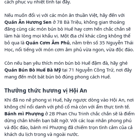
cách phục vụ nhiệt tình tại đây.
Nếu muốn đổi vị với các món ăn thuần Việt, hãy đến với
Quán Ăn Hương Sen
ở 78 Bà Triệu, không gian thoáng
đãng cùng các món bún bò Huế hay cơm hến chắc chắn sẽ
làm hài lòng mọi khẩu vị. Một địa chỉ khác cũng không thể
bỏ qua là
Quán Cơm Âm Phủ
, nằm trên số 35 Nguyễn Thái
Học, nổi tiếng với món cơm âm phủ vừa ngon, vừa độc đáo.
Còn nếu bạn yêu thích món bún bò Huế đậm đà, hãy ghé
Quán Bún Bò Huế Bà Mỹ
tại 71 Nguyễn Công Trứ, nơi đây
mang đến một bát bún bò đúng phong cách Huế.
Thưởng thức hương vị Hội An
Khi đã no nê phong vị Huế, hãy ngược dòng vào Hội An, nơi
không chỉ nổi danh với phố cổ mà còn với ẩm thực tinh tế.
Bánh mì Phượng
ở 2B Phan Chu Trinh chắc chắn sẽ là điểm
dừng chân khiến bạn bất ngờ. Với các loại nhân phong phú
và độc đáo, bánh mì Phượng đã chiếm trọn tình cảm của cả
khách du lịch trong và ngoài nước.