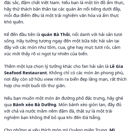
đặc sắc, đậm chất Việt Nam. Nếu bạn là một tín đồ ẩm thực,
hãy thử thách bản thân tại các quán ăn nổi tiếng dưới đây,
mỗi địa điểm đều là một trải nghiệm văn hóa và ẩm thực
khó quên.
Kể đến đầu tiên là
quán Bà Thôi
, nổi danh với hải sản tươi
sống. Hãy tưởng tượng ngay đến một bữa tiệc hải sản tại
đây với các món như tôm, cua, ghẹ hay mực tươi rói, cảm
xúc mới thấy rõ vị ngọt tự nhiên của biển.
Thêm một lựa chọn lý tưởng khác cho fan hải sản là
Lê Gia
Seafood Restaurant
. Không chỉ có các món ăn phong phú,
nơi đây còn sở hữu view nhìn ra biển đẹp lãng mạn, rất thích
hợp cho một buổi tối thư giãn.
Nếu bạn muốn một món ăn đường phố đặc trưng, hãy ghé
qua
Bánh xèo Bà Dưỡng
. Món bánh xèo giòn tan, đầy đủ
với chả và nước mắm nêm đậm đà, thật sự là một trải
nghiệm bạn không thể bỏ qua khi đến Đà Nẵng.
Cho những ai yêu thích món mì Quảng miền Trung,
Mì