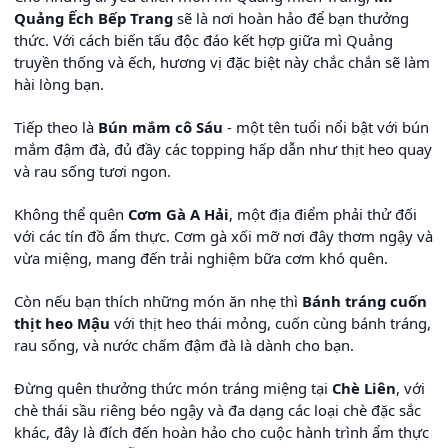
Quảng Ếch Bếp Trang
sẽ là nơi hoàn hảo để bạn thưởng
thức. Với cách biến tấu độc đáo kết hợp giữa mì Quảng
truyền thống và ếch, hương vị đặc biệt này chắc chắn sẽ làm
hài lòng bạn.
Tiếp theo là
Bún mắm cô Sáu
- một tên tuổi nổi bật với bún
mắm đậm đà, đủ đầy các topping hấp dẫn như thịt heo quay
và rau sống tươi ngon.
Không thể quên
Cơm Gà A Hải
, một địa điểm phải thử đối
với các tín đồ ẩm thực. Cơm gà xối mỡ nơi đây thơm ngậy và
vừa miệng, mang đến trải nghiệm bữa cơm khó quên.
Còn nếu bạn thích những món ăn nhẹ thì
Bánh tráng cuốn
thịt heo Mậu
với thịt heo thái mỏng, cuốn cùng bánh tráng,
rau sống, và nước chấm đậm đà là dành cho bạn.
Đừng quên thưởng thức món tráng miệng tại
Chè Liên
, với
chè thái sầu riêng béo ngậy và đa dạng các loại chè đặc sắc
khác, đây là đích đến hoàn hảo cho cuộc hành trình ẩm thực