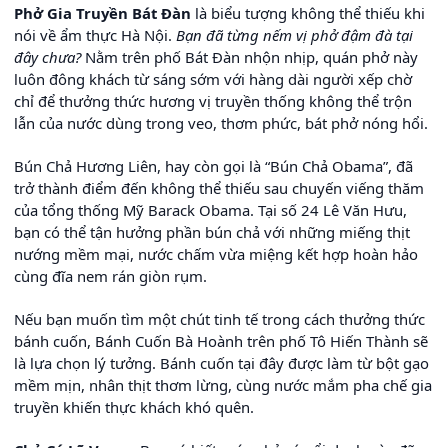
Phở Gia Truyền Bát Đàn
là biểu tượng không thể thiếu khi
nói về ẩm thực Hà Nội.
Bạn đã từng nếm vị phở đậm đà tại
đây chưa?
Nằm trên phố Bát Đàn nhộn nhịp, quán phở này
luôn đông khách từ sáng sớm với hàng dài người xếp chờ
chỉ để thưởng thức hương vị truyền thống không thể trộn
lẫn của nước dùng trong veo, thơm phức, bát phở nóng hổi.
Bún Chả Hương Liên, hay còn gọi là “Bún Chả Obama”, đã
trở thành điểm đến không thể thiếu sau chuyến viếng thăm
của tổng thống Mỹ Barack Obama. Tại số 24 Lê Văn Hưu,
bạn có thể tận hưởng phần bún chả với những miếng thịt
nướng mềm mại, nước chấm vừa miệng kết hợp hoàn hảo
cùng đĩa nem rán giòn rụm.
Nếu bạn muốn tìm một chút tinh tế trong cách thưởng thức
bánh cuốn, Bánh Cuốn Bà Hoành trên phố Tô Hiến Thành sẽ
là lựa chọn lý tưởng. Bánh cuốn tại đây được làm từ bột gạo
mềm mịn, nhân thịt thơm lừng, cùng nước mắm pha chế gia
truyền khiến thực khách khó quên.