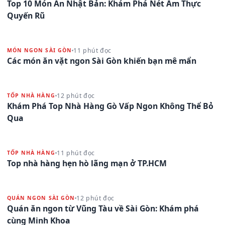
Top 10 Món Ăn Nhật Bản: Khám Phá Nét Ẩm Thực
Quyến Rũ
11 phút đọc
MÓN NGON SÀI GÒN
Các món ăn vặt ngon Sài Gòn khiến bạn mê mẩn
12 phút đọc
TỐP NHÀ HÀNG
Khám Phá Top Nhà Hàng Gò Vấp Ngon Không Thể Bỏ
Qua
11 phút đọc
TỐP NHÀ HÀNG
Top nhà hàng hẹn hò lãng mạn ở TP.HCM
12 phút đọc
QUÁN NGON SÀI GÒN
Quán ăn ngon từ Vũng Tàu về Sài Gòn: Khám phá
cùng Minh Khoa