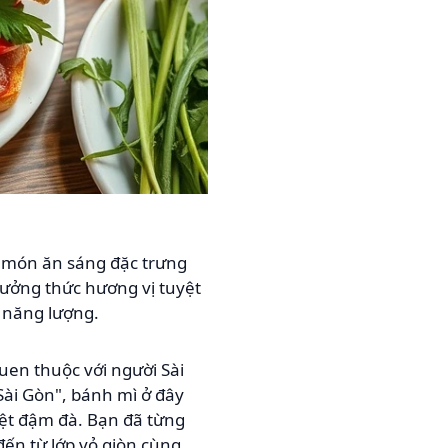
 món ăn sáng đặc trưng
hưởng thức hương vị tuyệt
 năng lượng.
quen thuộc với người Sài
ài Gòn", bánh mì ở đây
ệt đậm đà. Bạn đã từng
đến từ lớp vỏ giòn cùng