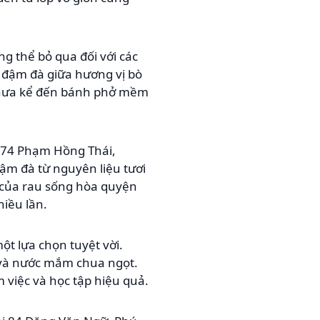
 thể bỏ qua đối với các
 đậm đà giữa hương vị bò
. Chưa kể đến bánh phở mềm
-74 Phạm Hồng Thái,
ậm đà từ nguyên liệu tươi
 của rau sống hòa quyện
hiều lần.
ột lựa chọn tuyệt vời.
 và nước mắm chua ngọt.
việc và học tập hiệu quả.