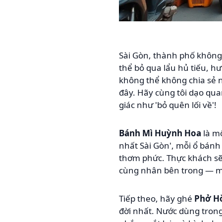
Sài Gòn, thành phố không
thể bỏ qua lẩu hủ tiếu, h
không thể không chia sẻ n
đây. Hãy cùng tôi dạo qu
giác như 'bỏ quên lối về'!
Bánh Mì Huỳnh Hoa
là mộ
nhất Sài Gòn', mỗi ổ bánh
thơm phức. Thực khách s
cùng nhân bên trong — m
Tiếp theo, hãy ghé
Phở H
đời nhất. Nước dùng trong