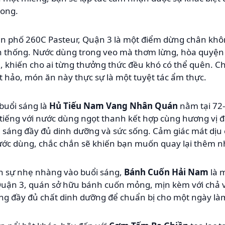
rong.
n phố 260C Pasteur, Quận 3 là một điểm dừng chân không
n thống. Nước dùng trong veo mà thơm lừng, hòa quyện
yền, khiến cho ai từng thưởng thức đều khó có thể quên
yệt hảo, món ăn này thực sự là một tuyệt tác ẩm thực.
buổi sáng là
Hủ Tiếu Nam Vang Nhân Quán
nằm tại 72
 tiếng với nước dùng ngọt thanh kết hợp cùng hương vị đ
 sáng đầy đủ dinh dưỡng và sức sống. Cảm giác mát dịu
nước dùng, chắc chắn sẽ khiến bạn muốn quay lại thêm n
ích sự nhẹ nhàng vào buổi sáng,
Bánh Cuốn Hải Nam
là m
Quận 3, quán sở hữu bánh cuốn mỏng, mịn kèm với chả
 đầy đủ chất dinh dưỡng để chuẩn bị cho một ngày làm 