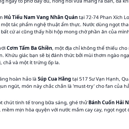
g ngay tô phở đầy đủ, nóng hổi vừa mang ra bàn, đã kh
ến
Hủ Tiếu Nam Vang Nhân Quán
tại 72-74 Phan Xích 
y là một tác phẩm nghệ thuật ẩm thực. Nước dùng ngọt t
o bất cứ ai cũng thấy hồi hộp mong chờ phần ăn của mìn
với
Cơm Tấm Ba Ghiền
, một địa chỉ không thể thiếu ch
 Khứu giác bạn sẽ bị đánh thức bởi mùi thơm ngào ng
chả và một ít trứng ốp la.
sáng hoàn hảo là
Súp Cua Hằng
tại 517 Sư Vạn Hạnh, Qu
gun ngút, món này chắc chắn là 'must-try' cho fan của hả
 chút tinh tế trong bữa sáng, ghé thử
Bánh Cuốn Hải 
mềm mịn hòa quyện với nước mắm cay cay, ngọt ngọt đ