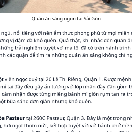
Quán ăn sáng ngon tại Sài Gòn
 ngủ, nổi tiếng với nền ẩm thực phong phú từ mọi miền
ương vị đậm đà khó quên. Quả thật, khi nhắc đến quán ăn
hững trải nghiệm tuyệt vời mà tôi đã có trên hành trìn
anh các quận để tìm ra những quán ăn sáng không chỉ 
t viên ngọc quý tại 26 Lê Thị Riêng, Quận 1. Được mệnh
 mì tại đây đều gây ấn tượng với lớp nhân đầy đặn gồm th
ẽ cảm nhận được từng miếng bánh mì giòn rụm tan ra t
ột bữa sáng đơn giản nhưng khó quên.
òa Pasteur
tại 260C Pasteur, Quận 3. Đây là một trong 
, hơi ngọt thơm nức, kết hợp tuyệt vời với bánh phở mềm 