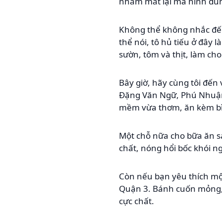
nhắm mắt lại mà hình dun
Không thể không nhắc đ
thể nói, tô hủ tiếu ở đâ
sườn, tôm và thịt, làm ch
Bây giờ, hãy cùng tôi đến 
Đặng Văn Ngữ, Phú Nhuận.
mềm vừa thơm, ăn kèm bì, 
Một chỗ nữa cho bữa ăn 
chất, nóng hổi bốc khói n
Còn nếu bạn yêu thích một
Quận 3. Bánh cuốn mỏng, 
cực chất.