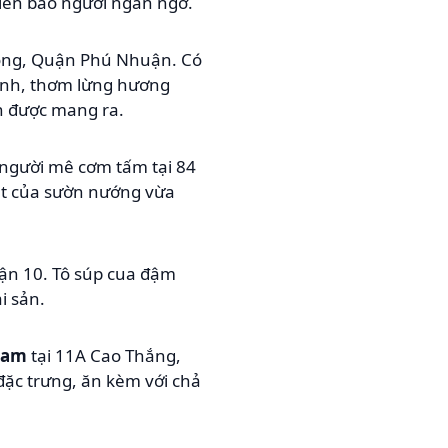
iến bao người ngẩn ngơ.
Long, Quận Phú Nhuận. Có
hanh, thơm lừng hương
h được mang ra.
o người mê cơm tấm tại 84
ạt của sườn nướng vừa
ận 10. Tô súp cua đậm
i sản.
Nam
tại 11A Cao Thắng,
ặc trưng, ăn kèm với chả