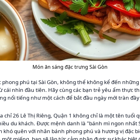
Món ăn sáng đặc trưng Sài Gòn
 phong phú tại Sài Gòn, không thể không kể đến những
ừ cái nhìn đầu tiên. Hãy cùng các bạn trẻ yêu ẩm thực t
ng nổi tiếng như một cách để bắt đầu ngày mới tràn đầy
ịa chỉ 26 Lê Thị Riêng, Quận 1 không chỉ là một tên tuổi 
hiều du khách. Được mệnh danh là "bánh mì ngon nhất S
 khó quên với nhân bánh phong phú và hương vị đặc bi
 một miếng, bạn sẽ lập tức cảm nhận được sự khác biệt 