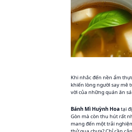
Khi nhắc đến nền ẩm thực
khiến lòng người say mê t
vời của những quán ăn sá
Bánh Mì Huỳnh Hoa
tại đ
Gòn mà còn thu hút rất n
mang đến một trải nghiệm
thử qua chưa? Chỉ cần cắn