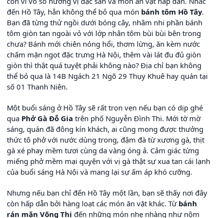
còn vì vô số hương vị đặc sản và món ăn vặt hấp dẫn. Nhắc
đến Hồ Tây, hẳn không thể bỏ qua món
bánh tôm Hồ Tây
.
Bạn đã từng thử ngồi dưới bóng cây, nhâm nhi phần bánh
tôm giòn tan ngoài vỏ với lớp nhân tôm bùi bùi bên trong
chưa? Bánh mới chiên nóng hổi, thơm lừng, ăn kèm nước
chấm mặn ngọt đặc trưng Hà Nội, thêm vài lát đu đủ giòn
giòn thì thật quá tuyệt phải không nào? Địa chỉ bạn không
thể bỏ qua là 14B Ngách 21 Ngõ 29 Thụy Khuê hay quán tại
số 01 Thanh Niên.
Một buổi sáng ở Hồ Tây sẽ rất trọn vẹn nếu bạn có dịp ghé
qua
Phở Gà Đỗ Gia
trên phố Nguyễn Đình Thi. Mới tờ mờ
sáng, quán đã đông kín khách, ai cũng mong được thưởng
thức tô phở với nước dùng trong, đậm đà từ xương gà, thịt
gà xé phay mềm tươi cùng da vàng óng ả. Cảm giác từng
miếng phở mềm mại quyện với vị gà thật sự xua tan cái lạnh
của buổi sáng Hà Nội và mang lại sự ấm áp khó cưỡng.
Nhưng nếu bạn chỉ đến Hồ Tây một lần, bạn sẽ thấy nơi đây
còn hấp dẫn bởi hàng loạt các món ăn vặt khác. Từ
bánh
rán mặn Võng Thị
đến những món nhẹ nhàng như nộm