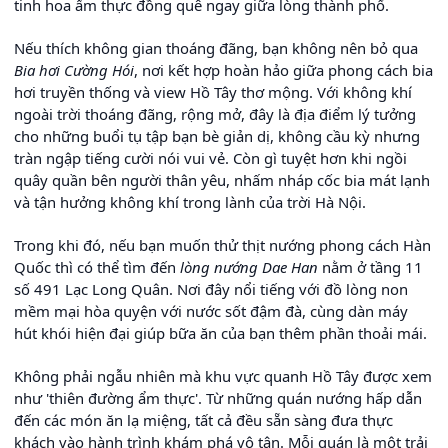
tinh hoa ẩm thực đồng quê ngay giữa lòng thành phố.
Nếu thích không gian thoáng đãng, bạn không nên bỏ qua
Bia hơi Cường Hói
, nơi kết hợp hoàn hảo giữa phong cách bia
hơi truyền thống và view Hồ Tây thơ mộng. Với không khí
ngoài trời thoáng đãng, rộng mở, đây là địa điểm lý tưởng
cho những buổi tụ tập bạn bè giản dị, không cầu kỳ nhưng
tràn ngập tiếng cười nói vui vẻ. Còn gì tuyệt hơn khi ngồi
quây quần bên người thân yêu, nhấm nháp cốc bia mát lạnh
và tận hưởng không khí trong lành của trời Hà Nội.
Trong khi đó, nếu bạn muốn thử thịt nướng phong cách Hàn
Quốc thì có thể tìm đến
lòng nướng Dae Han
nằm ở tầng 11
số 491 Lạc Long Quân. Nơi đây nổi tiếng với đồ lòng non
mềm mại hòa quyện với nước sốt đậm đà, cùng dàn máy
hút khói hiện đại giúp bữa ăn của bạn thêm phần thoải mái.
Không phải ngẫu nhiên mà khu vực quanh Hồ Tây được xem
như 'thiên đường ẩm thực'. Từ những quán nướng hấp dẫn
đến các món ăn lạ miệng, tất cả đều sẵn sàng đưa thực
khách vào hành trình khám phá vô tận. Mỗi quán là một trải