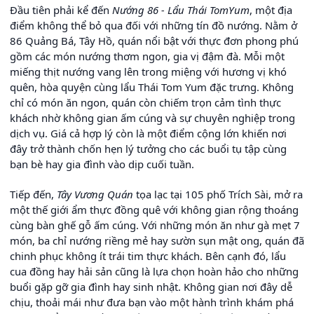
Đầu tiên phải kể đến
Nướng 86 - Lẩu Thái TomYum
, một địa
điểm không thể bỏ qua đối với những tín đồ nướng. Nằm ở
86 Quảng Bá, Tây Hồ, quán nổi bật với thực đơn phong phú
gồm các món nướng thơm ngon, gia vị đậm đà. Mỗi một
miếng thịt nướng vang lên trong miệng với hương vị khó
quên, hòa quyện cùng lẩu Thái Tom Yum đặc trưng. Không
chỉ có món ăn ngon, quán còn chiếm trọn cảm tình thực
khách nhờ không gian ấm cúng và sự chuyên nghiệp trong
dịch vụ. Giá cả hợp lý còn là một điểm cộng lớn khiến nơi
đây trở thành chốn hẹn lý tưởng cho các buổi tụ tập cùng
bạn bè hay gia đình vào dịp cuối tuần.
Tiếp đến,
Tây Vương Quán
tọa lạc tại 105 phố Trích Sài, mở ra
một thế giới ẩm thực đồng quê với không gian rộng thoáng
cùng bàn ghế gỗ ấm cúng. Với những món ăn như gà mẹt 7
món, ba chỉ nướng riềng mẻ hay sườn sụn mật ong, quán đã
chinh phục không ít trái tim thực khách. Bên cạnh đó, lẩu
cua đồng hay hải sản cũng là lựa chọn hoàn hảo cho những
buổi gặp gỡ gia đình hay sinh nhật. Không gian nơi đây dễ
chịu, thoải mái như đưa bạn vào một hành trình khám phá