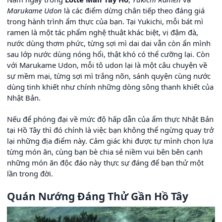
Marukame Udon
là các điểm dừng chân tiếp theo đáng giá
trong hành trình ẩm thực của bạn. Tại Yukichi, mỗi bát mì
ramen là một tác phẩm nghệ thuật khác biệt, vị đậm đà,
nước dùng thơm phức, từng sợi mì dai dai vẫn còn ẩn mình
sau lớp nước dùng nóng hổi, thật khó có thể cưỡng lại. Còn
với Marukame Udon, mỗi tô udon lại là một câu chuyện về
sự mềm mại, từng sợi mì trắng nõn, sánh quyện cùng nước
dùng tinh khiết như chính những dòng sông thanh khiết của
Nhật Bản.
Nếu để phóng đại về mức độ hấp dẫn của ẩm thực Nhật Bản
tại Hồ Tây thì đó chính là việc bạn không thể ngừng quay trở
lại những địa điểm này. Cảm giác khi được tự mình chọn lựa
từng món ăn, cùng bạn bè chia sẻ niềm vui bên bên cạnh
những món ăn độc đáo này thực sự đáng để bạn thử một
lần trong đời.
Quán Nướng Đáng Thử Gần Hồ Tây