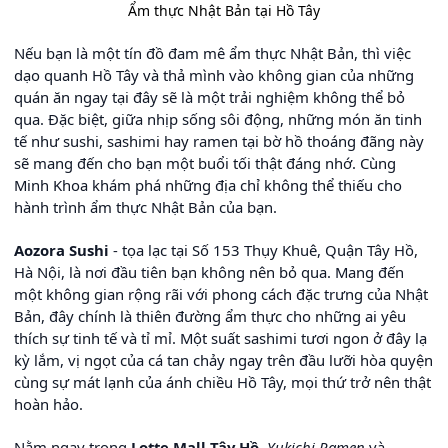
Ẩm thực Nhật Bản tại Hồ Tây
Nếu bạn là một tín đồ đam mê ẩm thực Nhật Bản, thì việc
dạo quanh Hồ Tây và thả mình vào không gian của những
quán ăn ngay tại đây sẽ là một trải nghiệm không thể bỏ
qua. Đặc biệt, giữa nhịp sống sôi động, những món ăn tinh
tế như sushi, sashimi hay ramen tại bờ hồ thoáng đãng này
sẽ mang đến cho bạn một buổi tối thật đáng nhớ. Cùng
Minh Khoa khám phá những địa chỉ không thể thiếu cho
hành trình ẩm thực Nhật Bản của bạn.
Aozora Sushi
- tọa lạc tại Số 153 Thụy Khuê, Quận Tây Hồ,
Hà Nội, là nơi đầu tiên bạn không nên bỏ qua. Mang đến
một không gian rộng rãi với phong cách đặc trưng của Nhật
Bản, đây chính là thiên đường ẩm thực cho những ai yêu
thích sự tinh tế và tỉ mỉ. Một suất sashimi tươi ngon ở đây lạ
kỳ lắm, vị ngọt của cá tan chảy ngay trên đầu lưỡi hòa quyện
cùng sự mát lạnh của ánh chiều Hồ Tây, mọi thứ trở nên thật
hoàn hảo.
Nằm ngay trong
Lotte Mall Tây Hồ
,
Yukichi Ramen
và