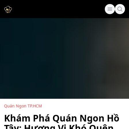
Quán Ngon TP.HCM
Khám Phá Quán Ngon Hồ
Tây: Hương Vị Khó Quên