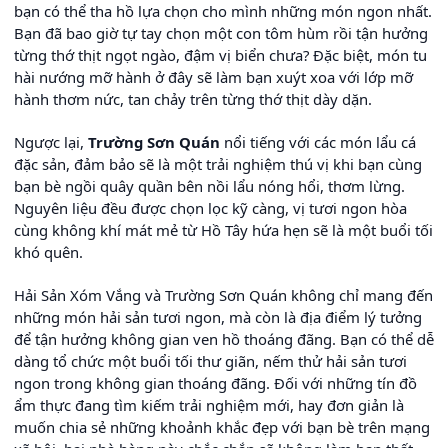
bạn có thể tha hồ lựa chọn cho mình những món ngon nhất.
Bạn đã bao giờ tự tay chọn một con tôm hùm rồi tận hưởng
từng thớ thịt ngọt ngào, đậm vị biển chưa? Đặc biệt, món tu
hài nướng mỡ hành ở đây sẽ làm bạn xuýt xoa với lớp mỡ
hành thơm nức, tan chảy trên từng thớ thịt dày dặn.
Ngược lại,
Trường Sơn Quán
nổi tiếng với các món lẩu cá
đặc sản, đảm bảo sẽ là một trải nghiệm thú vị khi bạn cùng
bạn bè ngồi quây quần bên nồi lẩu nóng hổi, thơm lừng.
Nguyên liệu đều được chọn lọc kỹ càng, vị tươi ngon hòa
cùng không khí mát mẻ từ Hồ Tây hứa hẹn sẽ là một buổi tối
khó quên.
Hải Sản Xóm Vắng và Trường Sơn Quán không chỉ mang đến
những món hải sản tươi ngon, mà còn là địa điểm lý tưởng
để tận hưởng không gian ven hồ thoáng đãng. Bạn có thể dễ
dàng tổ chức một buổi tối thư giãn, nếm thử hải sản tươi
ngon trong không gian thoáng đãng. Đối với những tín đồ
ẩm thực đang tìm kiếm trải nghiệm mới, hay đơn giản là
muốn chia sẻ những khoảnh khắc đẹp với bạn bè trên mạng