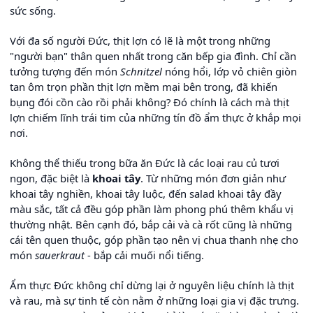
sức sống.
Với đa số người Đức, thịt lợn có lẽ là một trong những
"người bạn" thân quen nhất trong căn bếp gia đình. Chỉ cần
tưởng tượng đến món
Schnitzel
nóng hổi, lớp vỏ chiên giòn
tan ôm trọn phần thịt lợn mềm mại bên trong, đã khiến
bụng đói cồn cào rồi phải không? Đó chính là cách mà thịt
lợn chiếm lĩnh trái tim của những tín đồ ẩm thực ở khắp mọi
nơi.
Không thể thiếu trong bữa ăn Đức là các loại rau củ tươi
ngon, đặc biệt là
khoai tây
. Từ những món đơn giản như
khoai tây nghiền, khoai tây luộc, đến salad khoai tây đầy
màu sắc, tất cả đều góp phần làm phong phú thêm khẩu vị
thường nhật. Bên cạnh đó, bắp cải và cà rốt cũng là những
cái tên quen thuộc, góp phần tạo nên vị chua thanh nhẹ cho
món
sauerkraut
- bắp cải muối nổi tiếng.
Ẩm thực Đức không chỉ dừng lại ở nguyên liệu chính là thịt
và rau, mà sự tinh tế còn nằm ở những loại gia vị đặc trưng.