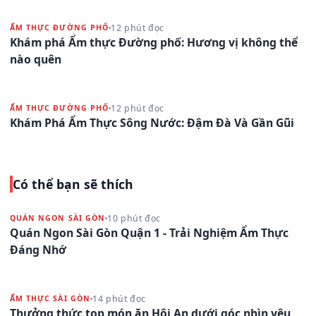
12 phút đọc
ẨM THỰC ĐƯỜNG PHỐ
Khám phá Ẩm thực Đường phố: Hương vị không thể
nào quên
12 phút đọc
ẨM THỰC ĐƯỜNG PHỐ
Khám Phá Ẩm Thực Sông Nước: Đậm Đà Và Gần Gũi
Có thể bạn sẽ thích
10 phút đọc
QUÁN NGON SÀI GÒN
Quán Ngon Sài Gòn Quận 1 - Trải Nghiệm Ẩm Thực
Đáng Nhớ
14 phút đọc
ẨM THỰC SÀI GÒN
Thưởng thức top món ăn Hội An dưới góc nhìn yêu