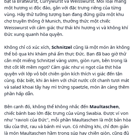
bật là Bratwurst, Currywurst và Weisswurst. Mỗi loại mang
một hương vị độc đáo, gắn với đặc trưng riêng của từng
vùng. Hãy thử tưởng tượng bạn đang đứng giữa một khu
chợ truyền thống ở Munich, thưởng thức một chiếc
Weisswurst với cảm giác thư thái khi hương vị và không khí
Đức xung quanh hòa quyện.
Không chỉ có xúc xích,
Schnitzel
cũng là một món ăn không
thể bỏ qua khi khám phá ẩm thực Đức. Bạn đã bao giờ thử
cắn một miếng Schnitzel vàng ươm, giòn rụm, bên trong là
thịt cốt lết mềm ngọt? Cảm giác như vị ngọt của thịt hòa
quyện với lớp vỏ bột chiên giòn kích thích vị giác đến tận
cùng. Đặc biệt, khi ăn kèm với chút nước cốt chanh tươi mát
và salad khoai tây hay mì trứng spaetzle, món ăn càng thêm
phần hấp dẫn.
Bên cạnh đó, không thể không nhắc đến
Maultaschen
,
chiếc bánh bao lớn đặc trưng của vùng Swabia. Được ví von
như "ravioli của Đức", mỗi phần Maultaschen là một bản hòa
tấu của thịt, rau và bánh mì vụn. Có những khi, chỉ đơn giản
là món Maultaschen hầm trong súp hay chiên giòn, cũng đủ