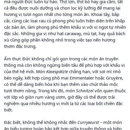
mà người Đức luôn tự hào. Thịt lợn, thịt bò hay gia cầm, tất
cả đều được nuôi dưỡng và chọn lọc kỹ lưỡng để mang lại
hương vị tươi ngon nhất cho từng món ăn. Khoai tây, bắp
cải, cùng các loại rau củ phong phú luôn hiện diện trên khắp
các bàn ăn, làm phong phú thêm khẩu vị với vị ngọt tự nhiên
đặc sắc. Những gia vị như hạt caraway, mù tạt, hay quả bách
xù cũng góp phần không nhỏ trong việc tạo nên hương
thơm đặc trưng.
Ẩm thực Đức không chỉ gói gọn trong các món ăn truyền
thống mà còn không ngừng biến tấu để phù hợp với khẩu vị
của thế hệ mới. Món
Käsespätzle
chẳng hạn, với sợi mì nhỏ
béo ngậy, kết hợp cùng phô mai Emmentaler hoặc Gruyère,
có thể dễ dàng biến hóa khi bạn thêm vào chút thảo mộc
tươi thơm nồng. Trong khi đó, món
Schnitzel
vốn quen thuộc
với lớp vỏ giòn rụm vàng ươm, giờ đây có thể được trải
nghiệm qua nhiều hương vị mới lạ từ các loại bột chiên đặc
biệt.
Đặc biệt, không thể không nhắc đến
Currywurst
– một món
ăn biểu tượng hoàn hảo kết hợp giữa truyền thống và hiện