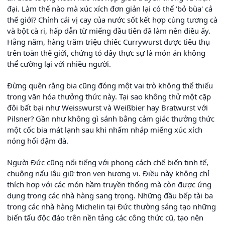
đại. Làm thế nào mà xúc xích đơn giản lại có thể 'bỏ bùa' cả
thế giới? Chính cái vị cay của nước sốt kết hợp cùng tương cà
và bột cà ri, hấp dẫn từ miếng đầu tiên đã làm nên điều ấy.
Hằng năm, hàng trăm triệu chiếc Currywurst được tiêu thụ
trên toàn thế giới, chứng tỏ đây thực sự là món ăn không
thể cưỡng lại với nhiều người.
Đừng quên rằng bia cũng đóng một vai trò không thể thiếu
trong văn hóa thưởng thức này. Tại sao không thử một cặp
đôi bất bại như Weisswurst và Weißbier hay Bratwurst với
Pilsner? Gần như không gì sánh bằng cảm giác thưởng thức
một cốc bia mát lạnh sau khi nhấm nháp miếng xúc xích
nóng hổi đậm đà.
Người Đức cũng nổi tiếng với phong cách chế biến tinh tế,
chuộng nấu lâu giữ trọn vẹn hương vị. Điều này không chỉ
thích hợp với các món hầm truyền thống mà còn được ứng
dụng trong các nhà hàng sang trọng. Những đầu bếp tài ba
trong các nhà hàng Michelin tại Đức thường sáng tạo những
biến tấu độc đáo trên nền tảng các công thức cũ, tạo nên