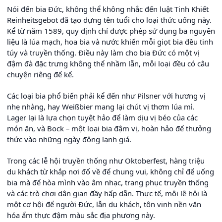
Nói đến bia Đức, không thể không nhắc đến luật Tinh Khiết
Reinheitsgebot đã tạo dựng tên tuổi cho loại thức uống này.
Kể từ năm 1589, quy định chỉ được phép sử dụng ba nguyên
liệu là lúa mạch, hoa bia và nước khiến mỗi giọt bia đều tinh
túy và truyền thống. Điều này làm cho bia Đức có một vị
đậm đà đặc trưng không thể nhầm lẫn, mỗi loại đều có câu
chuyện riêng để kể.
Các loại bia phổ biến phải kể đến như Pilsner với hương vị
nhẹ nhàng, hay Weißbier mang lại chút vị thơm lúa mì.
Lager lại là lựa chọn tuyệt hảo để làm dịu vị béo của các
món ăn, và Bock – một loại bia đậm vị, hoàn hảo để thưởng
thức vào những ngày đông lạnh giá.
Trong các lễ hội truyền thống như Oktoberfest, hàng triệu
du khách từ khắp nơi đổ về để chung vui, không chỉ để uống
bia mà để hòa mình vào âm nhạc, trang phục truyền thống
và các trò chơi dân gian đầy hấp dẫn. Thực tế, mỗi lễ hội là
một cơ hội để người Đức, lẫn du khách, tôn vinh nền văn
hóa ẩm thực đậm màu sắc địa phương này.