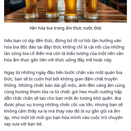
Văn hóa bia trong ẩm thực nước Đức
Nếu bạn có dịp đến Đức, đừng bỏ lỡ cơ hội tận hưởng văn
hóa bia độc đáo tại đây! Đức không chỉ là cái nôi của những
làn sóng bia cổ điển mà còn là biểu tượng của một nền văn
hóa ẩm thực gắn liền với thức uống đầy mê hoặc này.
Ngay từ những ngày đầu tiên bước chân vào một quán bia
Đức, bạn sẽ bị cuốn hút bởi không gian đậm chất truyền
thống. Những chiếc bàn dài gỗ mộc, ánh đèn vàng ấm cúng
cùng hương thơm tỏa ra từ chiếc giò heo muối nướng hấp
dẫn chắc chắn sẽ tạo cho bạn một ấn tượng khó quên. Bia
được phục vụ trong những chiếc cốc vại lớn, nhưng bạn sẽ
không cảm thấy xa lạ mà thay vào đó là sự gần gũi và ấm
áp, như một lời mời gọi bạn hòa mình vào cuộc trò chuyện
say sưa với bạn bè.