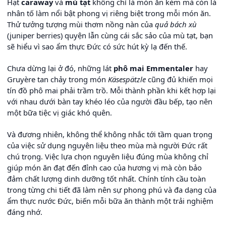
Hạt
caraway
và
mù tạt
không chỉ là món ăn kèm mà còn là
nhân tố làm nổi bật phong vị riêng biệt trong mỗi món ăn.
Thử tưởng tượng mùi thơm nồng nàn của
quả bách xù
(juniper berries) quyện lẫn cùng cái sắc sảo của mù tạt, bạn
sẽ hiểu vì sao ẩm thực Đức có sức hút kỳ lạ đến thế.
Chưa dừng lại ở đó, những lát
phô mai Emmentaler
hay
Gruyère tan chảy trong món
Käsespätzle
cũng đủ khiến mọi
tín đồ phô mai phải trầm trồ. Mỗi thành phần khi kết hợp lại
với nhau dưới bàn tay khéo léo của người đầu bếp, tạo nên
một bữa tiệc vị giác khó quên.
Và đương nhiên, không thể không nhắc tới tầm quan trọng
của việc sử dụng nguyên liệu theo mùa mà người Đức rất
chú trọng. Việc lựa chọn nguyên liệu đúng mùa không chỉ
giúp món ăn đạt đến đỉnh cao của hương vị mà còn bảo
đảm chất lượng dinh dưỡng tốt nhất. Chính tính cầu toàn
trong từng chi tiết đã làm nên sự phong phú và đa dạng của
ẩm thực nước Đức, biến mỗi bữa ăn thành một trải nghiệm
đáng nhớ.