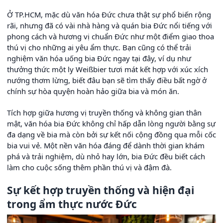
Ở TP.HCM, mặc dù văn hóa Đức chưa thật sự phổ biến rộng
rãi, nhưng đã có vài nhà hàng và quán bia Đức nổi tiếng với
phong cách và hương vị chuẩn Đức như một điểm giao thoa
thú vị cho những ai yêu ẩm thực. Bạn cũng có thể trải
nghiệm văn hóa uống bia Đức ngay tại đây, ví dụ như
thưởng thức một ly Weißbier tươi mát kết hợp với xúc xích
nướng thơm lừng, biết đâu bạn sẽ tìm thấy điều bất ngờ ở
chính sự hòa quyện hoàn hảo giữa bia và món ăn.
Tích hợp giữa hương vị truyền thống và không gian thân
mật, văn hóa bia Đức không chỉ hấp dẫn lòng người bằng sự
đa dạng về bia mà còn bởi sự kết nối cộng đồng qua mỗi cốc
bia vui vẻ. Một nền văn hóa đáng để dành thời gian khám
phá và trải nghiệm, dù nhỏ hay lớn, bia Đức đều biết cách
làm cho cuộc sống thêm phần thú vị và đậm đà.
Sự kết hợp truyền thống và hiện đại
trong ẩm thực nước Đức