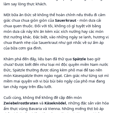
làm say lòng thực khách.
Một bữa ăn Đức sẽ không thể hoàn chỉnh nếu thiếu đi cảm
giác chua chua giòn giòn của
Sauerkraut
- món dưa cải
chua quen thuộc. Đối với tôi, không có gì tuyệt vời bằng
món dưa cải này khi ăn kèm xúc xích nướng hay các món
thịt nướng khác. Đặc biệt, vào những ngày se lạnh, hương vị
chua thanh nhẹ của Sauerkraut như gợi nhắc về sự ấm áp
của bữa cơm gia đình.
Khám phá đến đây, liệu bạn đã thử qua
Spätzle
bao giờ
chưa? Được biết đến như loại mì độc quyền miền Nam nước
Đức, Spätzle thường được dùng kèm phô mai để tạo nên
món Käsespätzle thơm ngào ngạt. Cảm giác như từng sợi mì
mềm mại quyện với vị bùi bùi béo ngậy của phô mai đang
tan chảy ngay trên đầu lưỡi.
Cuối cùng, không thể không đề cập đến món
Zwiebelrostbraten
và
Käseknödel
, những đặc sản văn hóa
ẩm thực vùng Bavaria và Vienna. Những miếng thịt bò áp