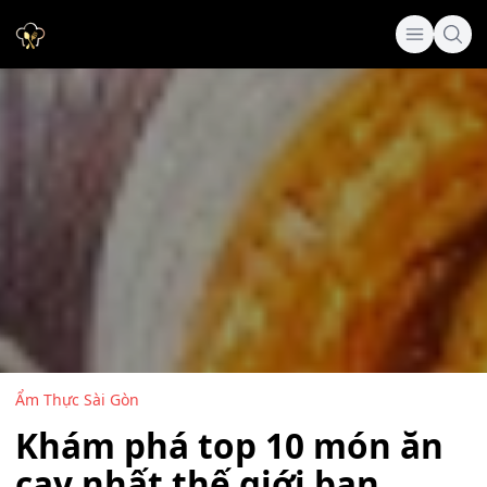
Ẩm Thực Sài Gòn
Khám phá top 10 món ăn
cay nhất thế giới bạn