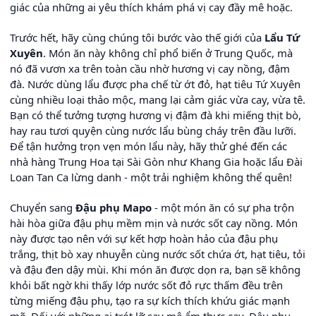
giác của những ai yêu thích khám phá vị cay đầy mê hoặc.
Trước hết, hãy cùng chúng tôi bước vào thế giới của
Lẩu Tứ
Xuyên
. Món ăn này không chỉ phổ biến ở Trung Quốc, mà
nó đã vươn xa trên toàn cầu nhờ hương vị cay nồng, đậm
đà. Nước dùng lẩu được pha chế từ ớt đỏ, hạt tiêu Tứ Xuyên
cùng nhiều loại thảo mộc, mang lại cảm giác vừa cay, vừa tê.
Bạn có thể tưởng tượng hương vị đậm đà khi miếng thịt bò,
hay rau tươi quyện cùng nước lẩu bùng cháy trên đầu lưỡi.
Để tận hưởng trọn vẹn món lẩu này, hãy thử ghé đến các
nhà hàng Trung Hoa tại Sài Gòn như Khang Gia hoặc lẩu Đài
Loan Tan Ca lừng danh - một trải nghiệm không thể quên!
Chuyển sang
Đậu phụ Mapo
- một món ăn có sự pha trộn
hài hòa giữa đậu phụ mềm mịn và nước sốt cay nồng. Món
này được tạo nên với sự kết hợp hoàn hảo của đậu phụ
trắng, thịt bò xay nhuyễn cùng nước sốt chứa ớt, hạt tiêu, tỏi
và đậu đen dậy mùi. Khi món ăn được dọn ra, bạn sẽ không
khỏi bất ngờ khi thấy lớp nước sốt đỏ rực thấm đều trên
từng miếng đậu phụ, tạo ra sự kích thích khứu giác mạnh