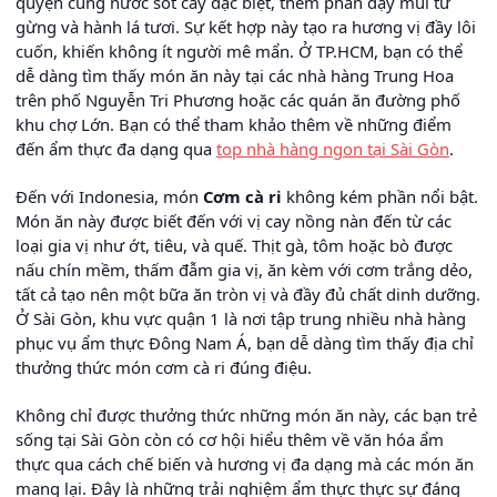
quyện cùng nước sốt cay đặc biệt, thêm phần dậy mùi từ
gừng và hành lá tươi. Sự kết hợp này tạo ra hương vị đầy lôi
cuốn, khiến không ít người mê mẩn. Ở TP.HCM, bạn có thể
dễ dàng tìm thấy món ăn này tại các nhà hàng Trung Hoa
trên phố Nguyễn Tri Phương hoặc các quán ăn đường phố
khu chợ Lớn. Bạn có thể tham khảo thêm về những điểm
đến ẩm thực đa dạng qua
top nhà hàng ngon tại Sài Gòn
.
Đến với Indonesia, món
Cơm cà ri
không kém phần nổi bật.
Món ăn này được biết đến với vị cay nồng nàn đến từ các
loại gia vị như ớt, tiêu, và quế. Thịt gà, tôm hoặc bò được
nấu chín mềm, thấm đẫm gia vị, ăn kèm với cơm trắng dẻo,
tất cả tạo nên một bữa ăn tròn vị và đầy đủ chất dinh dưỡng.
Ở Sài Gòn, khu vực quận 1 là nơi tập trung nhiều nhà hàng
phục vụ ẩm thực Đông Nam Á, bạn dễ dàng tìm thấy địa chỉ
thưởng thức món cơm cà ri đúng điệu.
Không chỉ được thưởng thức những món ăn này, các bạn trẻ
sống tại Sài Gòn còn có cơ hội hiểu thêm về văn hóa ẩm
thực qua cách chế biến và hương vị đa dạng mà các món ăn
mang lại. Đây là những trải nghiệm ẩm thực thực sự đáng