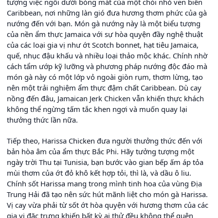
tượng việc ngồi dưới bóng mát của một chòi nhỏ ven biển
Caribbean, nơi những làn gió đưa hương thơm phức của gà
nướng đến với bạn. Món gà nướng này là một biểu tượng
của nền ẩm thực Jamaica với sự hòa quyện đầy nghệ thuật
của các loại gia vị như ớt Scotch bonnet, hạt tiêu Jamaica,
quế, nhục đậu khấu và nhiều loại thảo mộc khác. Chính nhờ
cách tẩm ướp kỹ lưỡng và phương pháp nướng độc đáo mà
món gà này có một lớp vỏ ngoài giòn rụm, thơm lừng, tạo
nên một trải nghiệm ẩm thực đậm chất Caribbean. Dù cay
nồng đến đâu, Jamaican Jerk Chicken vẫn khiến thực khách
không thể ngừng tấm tắc khen ngợi và muốn quay lại
thưởng thức lần nữa.
Tiếp theo, Harissa Chicken đưa người thưởng thức đến với
bản hòa âm của ẩm thực Bắc Phi. Hãy tưởng tượng một
ngày trời Thu tại Tunisia, bạn bước vào gian bếp ấm áp tỏa
mùi thơm của ớt đỏ khô kết hợp tỏi, thì là, và dầu ô liu.
Chính sốt Harissa mang trong mình tinh hoa của vùng Địa
Trung Hải đã tạo nên sức hút mãnh liệt cho món gà Harissa.
Vị cay vừa phải từ sốt ớt hòa quyện với hương thơm của các
gia vị đặc trưng khiến bất kỳ ai thử đều không thể quên