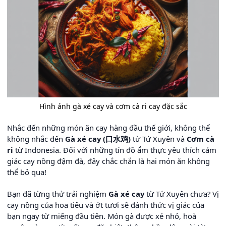
Hình ảnh gà xé cay và cơm cà ri cay đặc sắc
Nhắc đến những món ăn cay hàng đầu thế giới, không thể
không nhắc đến
Gà xé cay (口水鸡)
từ Tứ Xuyên và
Cơm cà
ri
từ Indonesia. Đối với những tín đồ ẩm thực yêu thích cảm
giác cay nồng đậm đà, đây chắc chắn là hai món ăn không
thể bỏ qua!
Bạn đã từng thử trải nghiệm
Gà xé cay
từ Tứ Xuyên chưa? Vị
cay nồng của hoa tiêu và ớt tươi sẽ đánh thức vị giác của
bạn ngay từ miếng đầu tiên. Món gà được xé nhỏ, hoà