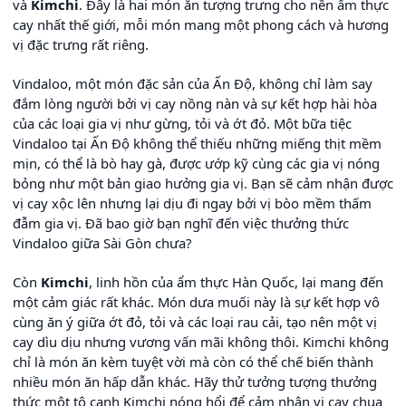
và
Kimchi
. Đây là hai món ăn tượng trưng cho nền ẩm thực
cay nhất thế giới, mỗi món mang một phong cách và hương
vị đặc trưng rất riêng.
Vindaloo, một món đặc sản của Ấn Độ, không chỉ làm say
đắm lòng người bởi vị cay nồng nàn và sự kết hợp hài hòa
của các loại gia vị như gừng, tỏi và ớt đỏ. Một bữa tiệc
Vindaloo tại Ấn Độ không thể thiếu những miếng thịt mềm
mịn, có thể là bò hay gà, được ướp kỹ cùng các gia vị nóng
bỏng như một bản giao hưởng gia vị. Bạn sẽ cảm nhận được
vị cay xộc lên nhưng lại dịu đi ngay bởi vị bòo mềm thấm
đẫm gia vị. Đã bao giờ bạn nghĩ đến việc thưởng thức
Vindaloo giữa Sài Gòn chưa?
Còn
Kimchi
, linh hồn của ẩm thực Hàn Quốc, lại mang đến
một cảm giác rất khác. Món dưa muối này là sự kết hợp vô
cùng ăn ý giữa ớt đỏ, tỏi và các loại rau cải, tạo nên một vị
cay dìu dịu nhưng vương vấn mãi không thôi. Kimchi không
chỉ là món ăn kèm tuyệt vời mà còn có thể chế biến thành
nhiều món ăn hấp dẫn khác. Hãy thử tưởng tượng thưởng
thức một tô canh Kimchi nóng hổi để cảm nhận vị cay chua