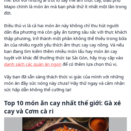
mẽ. Đối với những ai trót lỡ say mê ẩm thực cay, Đậu phụ
Mapo chính là món ăn mà bạn phải thử ít nhất một lần trong
đời.
Điều thú vị là cả hai món ăn này không chỉ thu hút người
dân địa phương mà còn gây ấn tượng sâu sắc với thực khách
thập phương, trở thành một phần không thể thiếu trong bữa
ăn của nhiều người yêu thích ẩm thực cay cay nồng. Và nếu
bạn đang tìm kiếm thêm nhiều món lẩu hay món ăn cay
tuyệt vời khác để thưởng thức tại Sài Gòn, hãy truy cập vào
danh sách các quán ăn ngon
để có thêm lựa chọn thú vị.
Vậy bạn đã sẵn sàng thách thức vị giác của mình với những
món ăn đầy sức nóng này chưa? Hãy thử ngay và cảm nhận
sức hấp dẫn không thể cưỡng lại!
Top 10 món ăn cay nhất thế giới: Gà xé
cay và Cơm cà ri