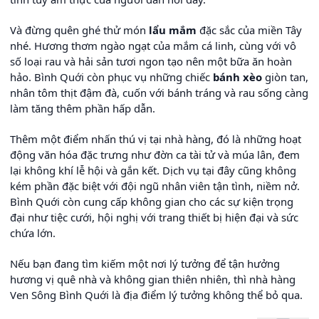
Và đừng quên ghé thử món
lẩu mắm
đặc sắc của miền Tây
nhé. Hương thơm ngào ngạt của mắm cá linh, cùng với vô
số loại rau và hải sản tươi ngon tạo nên một bữa ăn hoàn
hảo. Bình Quới còn phục vụ những chiếc
bánh xèo
giòn tan,
nhân tôm thịt đậm đà, cuốn với bánh tráng và rau sống càng
làm tăng thêm phần hấp dẫn.
Thêm một điểm nhấn thú vị tại nhà hàng, đó là những hoạt
động văn hóa đặc trưng như đờn ca tài tử và múa lân, đem
lại không khí lễ hội và gắn kết. Dịch vụ tại đây cũng không
kém phần đặc biệt với đội ngũ nhân viên tận tình, niềm nở.
Bình Quới còn cung cấp không gian cho các sự kiện trọng
đại như tiệc cưới, hội nghị với trang thiết bị hiện đại và sức
chứa lớn.
Nếu bạn đang tìm kiếm một nơi lý tưởng để tận hưởng
hương vị quê nhà và không gian thiên nhiên, thì nhà hàng
Ven Sông Bình Quới là địa điểm lý tưởng không thể bỏ qua.