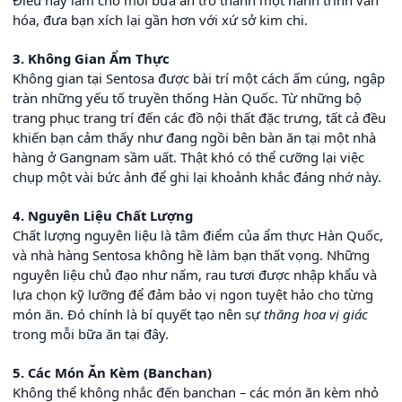
hóa, đưa bạn xích lại gần hơn với xứ sở kim chi.
3. Không Gian Ẩm Thực
Không gian tại Sentosa được bài trí một cách ấm cúng, ngập
tràn những yếu tố truyền thống Hàn Quốc. Từ những bộ
trang phục trang trí đến các đồ nội thất đặc trưng, tất cả đều
khiến bạn cảm thấy như đang ngồi bên bàn ăn tại một nhà
hàng ở Gangnam sầm uất. Thật khó có thể cưỡng lại việc
chụp một vài bức ảnh để ghi lại khoảnh khắc đáng nhớ này.
4. Nguyên Liệu Chất Lượng
Chất lượng nguyên liệu là tâm điểm của ẩm thực Hàn Quốc,
và nhà hàng Sentosa không hề làm bạn thất vọng. Những
nguyên liệu chủ đạo như nấm, rau tươi được nhập khẩu và
lựa chọn kỹ lưỡng để đảm bảo vị ngon tuyệt hảo cho từng
món ăn. Đó chính là bí quyết tạo nên sự
thăng hoa vị giác
trong mỗi bữa ăn tại đây.
5. Các Món Ăn Kèm (Banchan)
Không thể không nhắc đến banchan – các món ăn kèm nhỏ