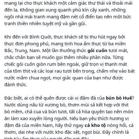
mang lại cho thực khách một cảm giác thư thái và thoải mái
đến lạ. Không gian xung quanh phủ kín cây xanh, những
ngôi nhà mái tranh mang đậm nét cổ điển tạo nên một bức
tranh thiên nhiên tuyệt mỹ và gần gũi.
Khi đến với Bình Quới, thực khách sẽ bị thu hút ngay bởi
thực đơn phong phú, mang tinh hoa ẩm thực từ ba miền
Bắc, Trung, Nam. Một lần thưởng thức
gỏi cuốn
tươi mát,
chắc chắn bạn sẽ muốn gọi thêm nhiều phần nữa. Từng
chiếc gỏi cuốn giòn rụm bên ngoài, giữ trọn vị thanh mát
của tôm thịt và các loại rau tươi bên trong, chấm nhẹ vào bát
nước mắm chua ngọt, mọi giác quan của bạn như được
đánh thức.
Đặc biệt, ai có thể quên được cái vị đậm đà của
bún bò Huế
?
Nước dùng nấu từ xương bò, thơm mùi sả kết hợp với thịt
bò mềm, chả cua và bún tươi, tất cả hòa quyện tạo nên món
ăn làm xao xuyến lòng người. Nếu bạn yêu thích hương vị
đậm đà của miền Nam, hãy thử ngay
cá kho tộ
nóng hổi, cá
thơm, dai nhẹ với nước kho đặc sệt, ngọt bùi. Đây chính là
tinh túy ẩm thực của người dân nơi đây.