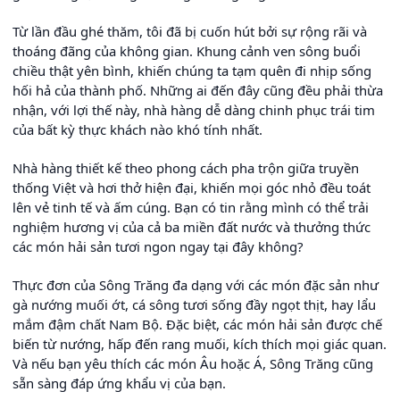
Từ lần đầu ghé thăm, tôi đã bị cuốn hút bởi sự rộng rãi và
thoáng đãng của không gian. Khung cảnh ven sông buổi
chiều thật yên bình, khiến chúng ta tạm quên đi nhịp sống
hối hả của thành phố. Những ai đến đây cũng đều phải thừa
nhận, với lợi thế này, nhà hàng dễ dàng chinh phục trái tim
của bất kỳ thực khách nào khó tính nhất.
Nhà hàng thiết kế theo phong cách pha trộn giữa truyền
thống Việt và hơi thở hiện đại, khiến mọi góc nhỏ đều toát
lên vẻ tinh tế và ấm cúng. Bạn có tin rằng mình có thể trải
nghiệm hương vị của cả ba miền đất nước và thưởng thức
các món hải sản tươi ngon ngay tại đây không?
Thực đơn của Sông Trăng đa dạng với các món đặc sản như
gà nướng muối ớt, cá sông tươi sống đầy ngọt thịt, hay lẩu
mắm đậm chất Nam Bộ. Đặc biệt, các món hải sản được chế
biến từ nướng, hấp đến rang muối, kích thích mọi giác quan.
Và nếu bạn yêu thích các món Âu hoặc Á, Sông Trăng cũng
sẵn sàng đáp ứng khẩu vị của bạn.