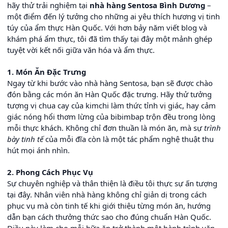
hãy thử trải nghiệm tại
nhà hàng Sentosa Bình Dương
–
một điểm đến lý tưởng cho những ai yêu thích hương vị tinh
túy của ẩm thực Hàn Quốc. Với hơn bảy năm viết blog và
khám phá ẩm thực, tôi đã tìm thấy tại đây một mảnh ghép
tuyệt vời kết nối giữa văn hóa và ẩm thực.
1. Món Ăn Đặc Trưng
Ngay từ khi bước vào nhà hàng Sentosa, bạn sẽ được chào
đón bằng các món ăn Hàn Quốc đặc trưng. Hãy thử tưởng
tượng vị chua cay của kimchi làm thức tỉnh vị giác, hay cảm
giác nóng hổi thơm lừng của bibimbap trộn đều trong lòng
mỗi thực khách. Không chỉ đơn thuần là món ăn, mà sự
trình
bày tinh tế
của mỗi đĩa còn là một tác phẩm nghệ thuật thu
hút mọi ánh nhìn.
2. Phong Cách Phục Vụ
Sự chuyên nghiệp và thân thiện là điều tôi thực sự ấn tượng
tại đây. Nhân viên nhà hàng không chỉ giản dị trong cách
phục vụ mà còn tinh tế khi giới thiệu từng món ăn, hướng
dẫn bạn cách thưởng thức sao cho đúng chuẩn Hàn Quốc.
Điều này làm cho mỗi bữa ăn trở thành một hành trình văn