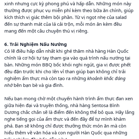
xinh nhưng cực kỳ phong phú và hấp dẫn. Những món này
thường được phục vụ miễn phí kèm theo bữa ăn chính, giúp
kích thích vị giác thêm bội phần. Từ vị ngọt nhẹ của salad
đến sự thanh mát của lá cải trộn, mỗi món ăn kèm đều
mang đến một câu chuyện thú vị riêng.
6. Trải Nghiệm Nấu Nướng
Có lẽ điều hấp dẫn nhất khi ghé thăm nhà hàng Hàn Quốc
chính là cơ hội tự tay tham gia vào quá trình nấu nướng tại
bàn. Những món BBQ bốc khói nghi ngút, gia vị được phết
đều đặn trước khi cho lên vỉ than giúp bạn không chỉ trải
nghiệm ẩm thực mà còn tạo ra những
khoảnh khắc đáng
nhớ
bên bạn bè và gia đình.
Nếu bạn mong chờ một chuyến hành trình ẩm thực đan xen
giữa hiện đại và truyền thống, nhà hàng Sentosa Bình
Dương chắc chắn sẽ là điểm đến không thể bỏ qua. Hãy lắng
nghe tiếng gọi của ẩm thực và đến đây để tự mình khám
phá. Bạn sẽ không chỉ được thưởng thức món ăn mà còn
hiểu thêm về văn hóa và con người Hàn Quốc qua những