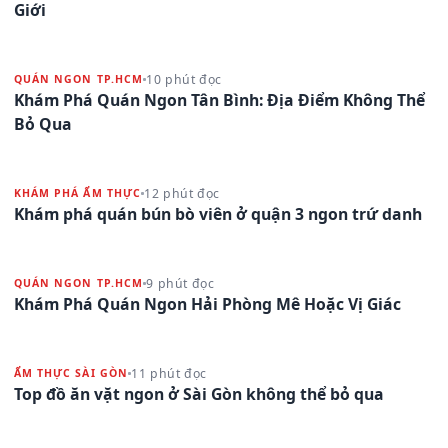
Giới
10 phút đọc
QUÁN NGON TP.HCM
Khám Phá Quán Ngon Tân Bình: Địa Điểm Không Thể
Bỏ Qua
12 phút đọc
KHÁM PHÁ ẨM THỰC
Khám phá quán bún bò viên ở quận 3 ngon trứ danh
9 phút đọc
QUÁN NGON TP.HCM
Khám Phá Quán Ngon Hải Phòng Mê Hoặc Vị Giác
11 phút đọc
ẨM THỰC SÀI GÒN
Top đồ ăn vặt ngon ở Sài Gòn không thể bỏ qua