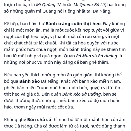
lược cho bạn là
Mì Quảng 1A
hoặc
Mì Quảng Bà Lữ
, hai trong
số những quán mì Quảng nổi tiếng nhất tại Đà Nẵng.
Kế tiếp, bạn hãy thử
Bánh tráng cuốn thịt heo
. Đây không
chỉ là một món ăn, mà là một cuộc kết hợp tuyệt vời giữa vị
ngọt của thịt heo luộc, vị thanh mát của rau sống, và một
chút chát chát từ lát chuối. Khi tất cả hòa quyện với nước
mắm phức hợp chua ngọt, món bánh tráng này sẽ khiến tim
bạn lỡ một nhịp vì quá ngon! Quán
Bà Mua
và
Bà Hường
là
những nơi phục vụ món này đáng để bạn ghé thăm.
Nếu bạn yêu thích những món ăn giòn giòn, thì không thể
bỏ qua
Bánh xèo
Đà Nẵng. Khác với bánh xèo miền Nam,
phiên bản miền Trung nhỏ hơn, giòn hơn, quyện vị từ tôm,
thịt heo và giá đỗ. Đến quán
Bánh Xèo Bà Dưỡng
, bạn sẽ
được thưởng thức những chiếc bánh xèo có độ giòn hoàn
hảo, thơm ngậy mùi nước cốt dừa.
Không ghé
Bún chả cá
thì như bỏ lỡ một mảnh hồn của ẩm
thực Đà Nẵng. Chả cá được làm từ cá tươi, nước dùng thanh