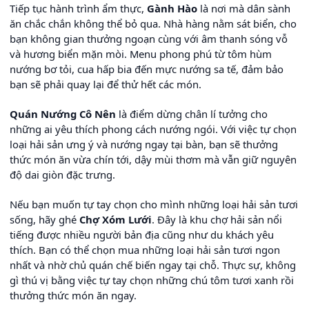
Tiếp tục hành trình ẩm thực,
Gành Hào
là nơi mà dân sành
ăn chắc chắn không thể bỏ qua. Nhà hàng nằm sát biển, cho
bạn không gian thưởng ngoạn cùng với âm thanh sóng vỗ
và hương biển mặn mòi. Menu phong phú từ tôm hùm
nướng bơ tỏi, cua hấp bia đến mực nướng sa tế, đảm bảo
bạn sẽ phải quay lại để thử hết các món.
Quán Nướng Cô Nên
là điểm dừng chân lí tưởng cho
những ai yêu thích phong cách nướng ngói. Với việc tự chọn
loại hải sản ưng ý và nướng ngay tại bàn, bạn sẽ thưởng
thức món ăn vừa chín tới, dậy mùi thơm mà vẫn giữ nguyên
độ dai giòn đặc trưng.
Nếu bạn muốn tự tay chọn cho mình những loại hải sản tươi
sống, hãy ghé
Chợ Xóm Lưới
. Đây là khu chợ hải sản nổi
tiếng được nhiều người bản địa cũng như du khách yêu
thích. Bạn có thể chọn mua những loại hải sản tươi ngon
nhất và nhờ chủ quán chế biến ngay tại chỗ. Thực sự, không
gì thú vị bằng việc tự tay chọn những chú tôm tươi xanh rồi
thưởng thức món ăn ngay.