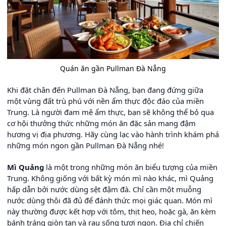
Quán ăn gần Pullman Đà Nẵng
Khi đặt chân đến Pullman Đà Nẵng, bạn đang đứng giữa
một vùng đất trù phú với nền ẩm thực độc đáo của miền
Trung. Là người đam mê ẩm thực, bạn sẽ không thể bỏ qua
cơ hội thưởng thức những món ăn đặc sản mang đậm
hương vị địa phương. Hãy cùng lạc vào hành trình khám phá
những món ngon gần Pullman Đà Nẵng nhé!
Mì Quảng
là một trong những món ăn biểu tượng của miền
Trung. Không giống với bất kỳ món mì nào khác, mì Quảng
hấp dẫn bởi nước dùng sệt đậm đà. Chỉ cần một muỗng
nước dùng thôi đã đủ để đánh thức mọi giác quan. Món mì
này thường được kết hợp với tôm, thịt heo, hoặc gà, ăn kèm
bánh tráng giòn tan và rau sống tươi ngon. Địa chỉ chiến