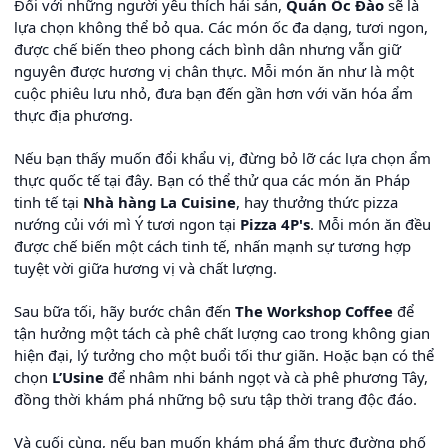
Đối với những người yêu thích hải sản,
Quán Ốc Đào
sẽ là
lựa chọn không thể bỏ qua. Các món ốc đa dạng, tươi ngon,
được chế biến theo phong cách bình dân nhưng vẫn giữ
nguyên được hương vị chân thực. Mỗi món ăn như là một
cuộc phiêu lưu nhỏ, đưa bạn đến gần hơn với văn hóa ẩm
thực địa phương.
Nếu bạn thấy muốn đổi khẩu vị, đừng bỏ lỡ các lựa chọn ẩm
thực quốc tế tại đây. Bạn có thể thử qua các món ăn Pháp
tinh tế tại
Nhà hàng La Cuisine
, hay thưởng thức pizza
nướng củi với mì Ý tươi ngon tại
Pizza 4P's
. Mỗi món ăn đều
được chế biến một cách tinh tế, nhấn mạnh sự tương hợp
tuyệt vời giữa hương vị và chất lượng.
Sau bữa tối, hãy bước chân đến
The Workshop Coffee
để
tận hưởng một tách cà phê chất lượng cao trong không gian
hiện đại, lý tưởng cho một buổi tối thư giãn. Hoặc bạn có thể
chọn
L’Usine
để nhâm nhi bánh ngọt và cà phê phương Tây,
đồng thời khám phá những bộ sưu tập thời trang độc đáo.
Và cuối cùng, nếu bạn muốn khám phá ẩm thực đường phố