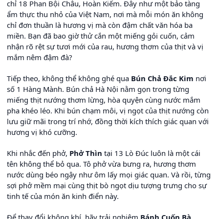
chỉ 18 Phan Bội Châu, Hoàn Kiếm. Đây như một bảo tàng
ẩm thực thu nhỏ của Việt Nam, nơi mà mỗi món ăn không
chỉ đơn thuần là hương vị mà còn đậm chất văn hóa ba
miền. Bạn đã bao giờ thử cắn một miếng gỏi cuốn, cảm
nhận rõ rệt sự tươi mới của rau, hương thơm của thịt và vị
mắm nêm đậm đà?
Tiếp theo, không thể không ghé qua
Bún Chả Đắc Kim
nơi
số 1 Hàng Mành. Bún chả Hà Nội nằm gọn trong từng
miếng thịt nướng thơm lừng, hòa quyện cùng nước mắm
pha khéo léo. Khi bún chạm môi, vị ngọt của thịt nướng còn
lưu giữ mãi trong trí nhớ, đồng thời kích thích giác quan với
hương vị khó cưỡng.
Khi nhắc đến phở,
Phở Thìn
tại 13 Lò Đúc luôn là một cái
tên không thể bỏ qua. Tô phở vừa bưng ra, hương thơm
nước dùng béo ngậy như ôm lấy mọi giác quan. Và rồi, từng
sợi phở mềm mại cùng thịt bò ngọt dịu tượng trưng cho sự
tinh tế của món ăn kinh điển này.
Để thay đổi không khí, hãy trải nghiệm
Bánh Cuốn Bà