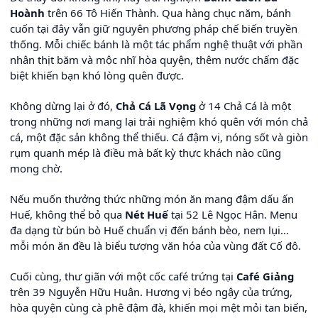
Hoành
trên 66 Tô Hiến Thành. Qua hàng chục năm, bánh
cuốn tại đây vẫn giữ nguyên phương pháp chế biến truyền
thống. Mỗi chiếc bánh là một tác phẩm nghệ thuật với phần
nhân thịt băm và mộc nhĩ hòa quyện, thêm nước chấm đặc
biệt khiến bạn khó lòng quên được.
Không dừng lại ở đó,
Chả Cá Lã Vọng
ở 14 Chả Cá là một
trong những nơi mang lại trải nghiệm khó quên với món chả
cá, một đặc sản không thể thiếu. Cá đậm vị, nóng sốt và giòn
rụm quanh mép là điều mà bất kỳ thực khách nào cũng
mong chờ.
Nếu muốn thưởng thức những món ăn mang đậm dấu ấn
Huế, không thể bỏ qua
Nét Huế
tại 52 Lê Ngọc Hân. Menu
đa dạng từ bún bò Huế chuẩn vị đến bánh bèo, nem lụi...
mỗi món ăn đều là biểu tượng văn hóa của vùng đất Cố đô.
Cuối cùng, thư giãn với một cốc café trứng tại
Café Giảng
trên 39 Nguyễn Hữu Huân. Hương vị béo ngậy của trứng,
hòa quyện cùng cà phê đậm đà, khiến mọi mệt mỏi tan biến,