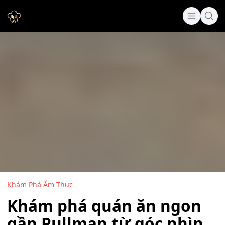
Khám Phá Ẩm Thực
Khám phá quán ăn ngon
gần Pullman từ góc nhìn