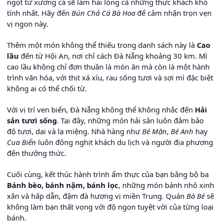
ngọt từ xương cá sẽ làm hài lòng cả những thực khách khó
tính nhất. Hãy đến
Bún Chả Cá Bà Hoa
để cảm nhận trọn vẹn
vị ngon này.
Thêm một món không thể thiếu trong danh sách này là
Cao
lầu
đến từ Hội An, nơi chỉ cách Đà Nẵng khoảng 30 km. Mì
cao lầu không chỉ đơn thuần là món ăn mà còn là một hành
trình văn hóa, với thịt xá xíu, rau sống tươi và sợi mì đặc biệt
không ai có thể chối từ.
Với vị trí ven biển, Đà Nẵng không thể không nhắc đến
Hải
sản tươi sống
. Tại đây, những món hải sản luôn đảm bảo
độ tươi, dai và lạ miệng. Nhà hàng như
Bé Mặn
,
Bé Anh
hay
Cua Biển
luôn đông nghịt khách du lịch và người địa phương
đến thưởng thức.
Cuối cùng, kết thúc hành trình ẩm thực của bạn bằng bộ ba
Bánh bèo, bánh nậm, bánh lọc
, những món bánh nhỏ xinh
xắn và hấp dẫn, đậm đà hương vị miền Trung. Quán
Bà Bé
sẽ
không làm bạn thất vọng với độ ngon tuyệt vời của từng loại
bánh.