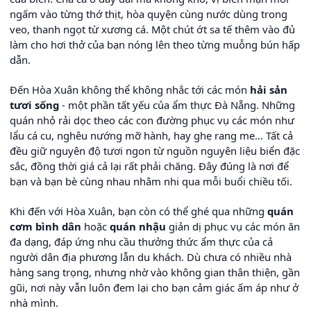
ngấm vào từng thớ thịt, hòa quyện cùng nước dùng trong
veo, thanh ngọt từ xương cá. Một chút ớt sa tế thêm vào đủ
làm cho hơi thở của bạn nóng lên theo từng muỗng bún hấp
dẫn.
Đến Hòa Xuân không thể không nhắc tới các món
hải sản
tươi sống
- một phần tất yếu của ẩm thực Đà Nẵng. Những
quán nhỏ rải dọc theo các con đường phục vụ các món như
lẩu cá cu, nghêu nướng mỡ hành, hay ghẹ rang me… Tất cả
đều giữ nguyên độ tươi ngon từ nguồn nguyên liệu biển đặc
sắc, đồng thời giá cả lại rất phải chăng. Đây đúng là nơi để
bạn và bạn bè cùng nhau nhâm nhi qua mỗi buổi chiều tối.
Khi đến với Hòa Xuân, bạn còn có thể ghé qua những
quán
cơm bình dân
hoặc
quán nhậu
giản dị phục vụ các món ăn
đa dạng, đáp ứng nhu cầu thưởng thức ẩm thực của cả
người dân địa phương lẫn du khách. Dù chưa có nhiều nhà
hàng sang trọng, nhưng nhờ vào không gian thân thiện, gần
gũi, nơi này vẫn luôn đem lại cho bạn cảm giác ấm áp như ở
nhà mình.