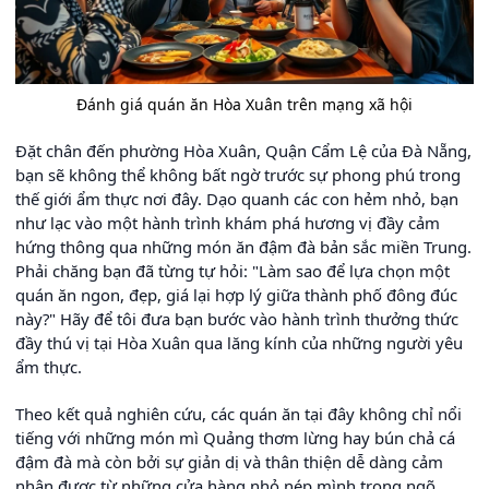
Đánh giá quán ăn Hòa Xuân trên mạng xã hội
Đặt chân đến phường Hòa Xuân, Quận Cẩm Lệ của Đà Nẵng,
bạn sẽ không thể không bất ngờ trước sự phong phú trong
thế giới ẩm thực nơi đây. Dạo quanh các con hẻm nhỏ, bạn
như lạc vào một hành trình khám phá hương vị đầy cảm
hứng thông qua những món ăn đậm đà bản sắc miền Trung.
Phải chăng bạn đã từng tự hỏi: "Làm sao để lựa chọn một
quán ăn ngon, đẹp, giá lại hợp lý giữa thành phố đông đúc
này?" Hãy để tôi đưa bạn bước vào hành trình thưởng thức
đầy thú vị tại Hòa Xuân qua lăng kính của những người yêu
ẩm thực.
Theo kết quả nghiên cứu, các quán ăn tại đây không chỉ nổi
tiếng với những món mì Quảng thơm lừng hay bún chả cá
đậm đà mà còn bởi sự giản dị và thân thiện dễ dàng cảm
nhận được từ những cửa hàng nhỏ nép mình trong ngõ