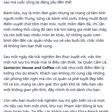
sao mà cuộc sống lại đáng yêu đến thế!
Bánh bèo, tuy là món đơn giản nhưng lại mang cả tâm tình
người miền Trung, từng cái bánh nhỏ xinh, trắng muốt được
điểm xuyết chút tôm mặn mòi, nước mắm đậm đà, chỉ cần
một miếng thôi cũng đủ làm trái tim băng giá nhất tan chảy.
Và còn biết bao nhiêu món ăn khác, từ những quán cơm
bình dân đến các quán nhậu vui vẻ vào buổi tối, chắc chắn
sẽ không làm bạn thất vọng.
Sau một ngày dài trải nghiệm ẩm thực tuyệt vời, việc tìm
một nơi lưu trú thoải mái là điều cần thiết. Tại Quận Cẩm Lệ,
Santorini House and Coffee
nổi bật như một điểm đến lý
tưởng cho du khách. Khách sạn không chỉ cung cấp những
căn phòng tiện nghi mà còn có quán cà phê tuyệt đẹp bên
hồ cá koi, mang lại cảm giác thư giãn khó tả. Nếu bạn cần
một không gian yên tĩnh, đây chính là nơi dành cho bạn.
Còn nếu bạn muốn trải nghiệm lưu trú gần biển và có mức
chi tiêu cao hơn một chút, khu vực Phạm Văn Đồng là lựa
chọn hoàn hảo. Tại đây, các khách sạn như Flora Beach Hotel