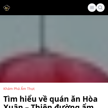
Khám Phá Ẩm Thực
Tìm hiểu về quán ăn Hòa
Xuân – Thiên đường ẩm