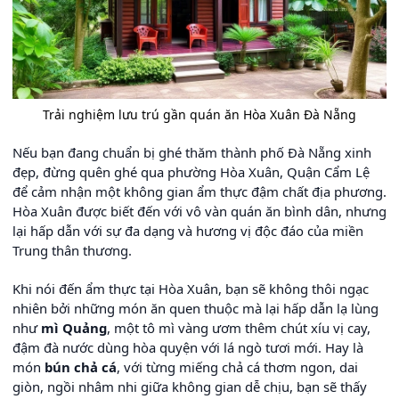
Trải nghiệm lưu trú gần quán ăn Hòa Xuân Đà Nẵng
Nếu bạn đang chuẩn bị ghé thăm thành phố Đà Nẵng xinh
đẹp, đừng quên ghé qua phường Hòa Xuân, Quận Cẩm Lệ
để cảm nhận một không gian ẩm thực đậm chất địa phương.
Hòa Xuân được biết đến với vô vàn quán ăn bình dân, nhưng
lại hấp dẫn với sự đa dạng và hương vị độc đáo của miền
Trung thân thương.
Khi nói đến ẩm thực tại Hòa Xuân, bạn sẽ không thôi ngạc
nhiên bởi những món ăn quen thuộc mà lại hấp dẫn lạ lùng
như
mì Quảng
, một tô mì vàng ươm thêm chút xíu vị cay,
đậm đà nước dùng hòa quyện với lá ngò tươi mới. Hay là
món
bún chả cá
, với từng miếng chả cá thơm ngon, dai
giòn, ngồi nhâm nhi giữa không gian dễ chịu, bạn sẽ thấy