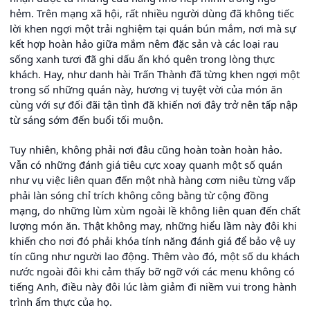
hẻm. Trên mạng xã hội, rất nhiều người dùng đã không tiếc
lời khen ngợi một trải nghiệm tại quán bún mắm, nơi mà sự
kết hợp hoàn hảo giữa mắm nêm đặc sản và các loại rau
sống xanh tươi đã ghi dấu ấn khó quên trong lòng thực
khách. Hay, như danh hài Trấn Thành đã từng khen ngợi một
trong số những quán này, hương vị tuyệt vời của món ăn
cùng với sự đối đãi tận tình đã khiến nơi đây trở nên tấp nập
từ sáng sớm đến buổi tối muộn.
Tuy nhiên, không phải nơi đâu cũng hoàn toàn hoàn hảo.
Vẫn có những đánh giá tiêu cực xoay quanh một số quán
như vụ việc liên quan đến một nhà hàng cơm niêu từng vấp
phải làn sóng chỉ trích không công bằng từ cộng đồng
mạng, do những lùm xùm ngoài lề không liên quan đến chất
lượng món ăn. Thật không may, những hiểu lầm này đôi khi
khiến cho nơi đó phải khóa tính năng đánh giá để bảo vệ uy
tín cũng như người lao động. Thêm vào đó, một số du khách
nước ngoài đôi khi cảm thấy bỡ ngỡ với các menu không có
tiếng Anh, điều này đôi lúc làm giảm đi niềm vui trong hành
trình ẩm thực của họ.