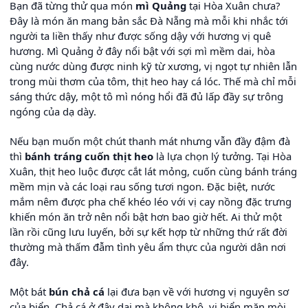
Bạn đã từng thử qua món
mì Quảng
tại Hòa Xuân chưa?
Đây là món ăn mang bản sắc Đà Nẵng mà mỗi khi nhắc tới
người ta liền thấy như được sống dậy với hương vị quê
hương. Mì Quảng ở đây nổi bật với sợi mì mềm dai, hòa
cùng nước dùng được ninh kỹ từ xương, vị ngọt tự nhiên lẫn
trong mùi thơm của tôm, thịt heo hay cá lóc. Thế mà chỉ mỗi
sáng thức dậy, một tô mì nóng hổi đã đủ lấp đầy sự trông
ngóng của dạ dày.
Nếu bạn muốn một chút thanh mát nhưng vẫn đầy đậm đà
thì
bánh tráng cuốn thịt heo
là lựa chọn lý tưởng. Tại Hòa
Xuân, thịt heo luộc được cắt lát mỏng, cuốn cùng bánh tráng
mềm mịn và các loại rau sống tươi ngon. Đặc biệt, nước
mắm nêm được pha chế khéo léo với vị cay nồng đặc trưng
khiến món ăn trở nên nổi bật hơn bao giờ hết. Ai thử một
lần rồi cũng lưu luyến, bởi sự kết hợp từ những thứ rất đời
thường mà thấm đẫm tình yêu ẩm thực của người dân nơi
đây.
Một bát
bún chả cá
lại đưa bạn về với hương vị nguyên sơ
của biển. Chả cá ở đây dai mà không khô, vị biển mặn mòi