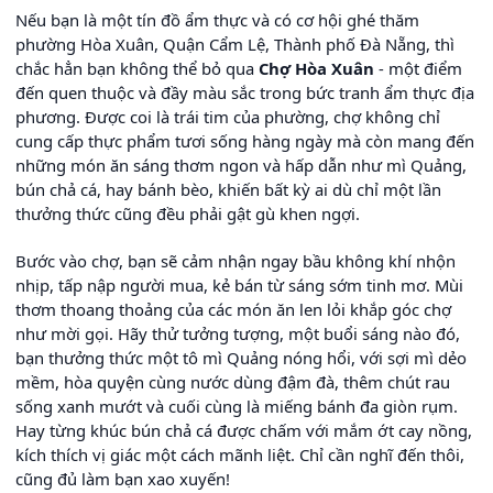
Nếu bạn là một tín đồ ẩm thực và có cơ hội ghé thăm
phường Hòa Xuân, Quận Cẩm Lệ, Thành phố Đà Nẵng, thì
chắc hẳn bạn không thể bỏ qua
Chợ Hòa Xuân
- một điểm
đến quen thuộc và đầy màu sắc trong bức tranh ẩm thực địa
phương. Được coi là trái tim của phường, chợ không chỉ
cung cấp thực phẩm tươi sống hàng ngày mà còn mang đến
những món ăn sáng thơm ngon và hấp dẫn như mì Quảng,
bún chả cá, hay bánh bèo, khiến bất kỳ ai dù chỉ một lần
thưởng thức cũng đều phải gật gù khen ngợi.
Bước vào chợ, bạn sẽ cảm nhận ngay bầu không khí nhộn
nhịp, tấp nập người mua, kẻ bán từ sáng sớm tinh mơ. Mùi
thơm thoang thoảng của các món ăn len lỏi khắp góc chợ
như mời gọi. Hãy thử tưởng tượng, một buổi sáng nào đó,
bạn thưởng thức một tô mì Quảng nóng hổi, với sợi mì dẻo
mềm, hòa quyện cùng nước dùng đậm đà, thêm chút rau
sống xanh mướt và cuối cùng là miếng bánh đa giòn rụm.
Hay từng khúc bún chả cá được chấm với mắm ớt cay nồng,
kích thích vị giác một cách mãnh liệt. Chỉ cần nghĩ đến thôi,
cũng đủ làm bạn xao xuyến!