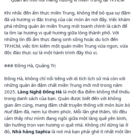
Khi nhắc đến ẩm thực miền Trung, không thể bỏ qua sự đậm
đà và hương vị đặc trưng của các món ăn nơi đây. Việc khám
phá những quán ăn miền Trung mới toanh chính là cách để
ta tìm lại hương vị quê hương giữa lòng thành phố. Với
những tín đồ ẩm thực đang sinh sống hoặc du lịch đến
TP.HCM, việc tìm kiếm một quán miền Trung vừa ngon, vừa
độc đáo thực sự là một hành trình đầy thú vị.
### Đông Hà, Quảng Trị
Đông Hà, không chỉ nổi tiếng với di tích lịch sử mà còn với
những quán ăn đậm chất miền Trung mới mở trong năm
2025.
Làng Nghệ Đông Hà
là một địa điểm không thể thiếu
trong danh sách của bạn. Quán được biết đến với không
gian ấm cúng, mang đậm chất truyền thống với món
bún bò
Huế
đậm đà, nem lụi thơm phức. Mỗi lần ghé thăm, tôi đều
cảm thấy như mình đang ngồi giữa một làng quê yên bình,
tận hưởng trọn vẹn hương vị quê nhà. Không chỉ dừng lại ở
đó,
Nhà hàng Saphia
là nơi mà bạn phải ghé ít nhất một lần