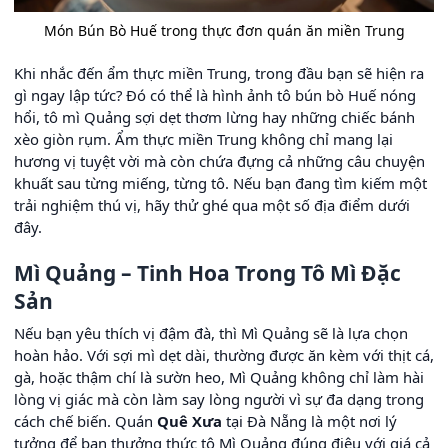
Món Bún Bò Huế trong thực đơn quán ăn miền Trung
Khi nhắc đến ẩm thực miền Trung, trong đầu bạn sẽ hiện ra
gì ngay lập tức? Đó có thể là hình ảnh tô bún bò Huế nóng
hổi, tô mì Quảng sợi dẹt thơm lừng hay những chiếc bánh
xèo giòn rụm. Ẩm thực miền Trung không chỉ mang lại
hương vị tuyệt vời mà còn chứa đựng cả những câu chuyện
khuất sau từng miếng, từng tô. Nếu bạn đang tìm kiếm một
trải nghiệm thú vị, hãy thử ghé qua một số địa điểm dưới
đây.
Mì Quảng – Tinh Hoa Trong Tô Mì Đặc
Sản
Nếu bạn yêu thích vị đậm đà, thì Mì Quảng sẽ là lựa chọn
hoàn hảo. Với sợi mì dẹt dài, thường được ăn kèm với thịt cá,
gà, hoặc thậm chí là sườn heo, Mì Quảng không chỉ làm hài
lòng vị giác mà còn làm say lòng người vì sự đa dạng trong
cách chế biến. Quán
Quê Xưa
tại Đà Nẵng là một nơi lý
tưởng để bạn thưởng thức tô Mì Quảng đúng điệu với giá cả