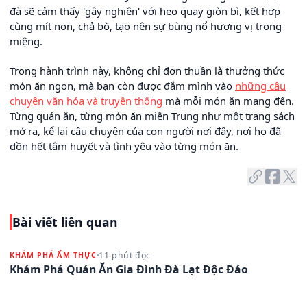
đà sẽ cảm thấy 'gây nghiện' với heo quay giòn bì, kết hợp
cùng mít non, chả bò, tạo nên sự bùng nổ hương vị trong
miệng.
Trong hành trình này, không chỉ đơn thuần là thưởng thức
món ăn ngon, mà bạn còn được đắm mình vào
những câu
chuyện văn hóa và truyền thống
mà mỗi món ăn mang đến.
Từng quán ăn, từng món ăn miền Trung như một trang sách
mở ra, kể lại câu chuyện của con người nơi đây, nơi họ đã
dồn hết tâm huyết và tình yêu vào từng món ăn.
Bài viết liên quan
11 phút đọc
KHÁM PHÁ ẨM THỰC
Khám Phá Quán Ăn Gia Đình Đà Lạt Độc Đáo