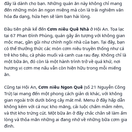
đây là dành cho bạn. Những quán ăn này không chỉ mang
đến những món ăn ngon miệng mà còn là trải nghiệm văn
hóa đa dạng, hứa hẹn sẽ làm bạn hài lòng.
Đầu tiên phải kể đến
Cơm niêu Quê Nhà
ở Hội An. Tọa lạc
tại 67 Phan Đình Phùng, quán gây ấn tượng với không gian
mộc mạc, gần gũi như chính ngôi nhà của bạn. Tại đây, bạn
có thể thưởng thức các món cơm niêu truyền thống như cá
trê kho tiêu, cà pháo muối và canh cua rau đay. Không chỉ là
một bữa ăn, đó còn là một hành trình trở về quá khứ, nơi
hương vị cơm mẹ nấu vẫn còn hiện hữu trong mỗi miếng
ăn.
Cũng tại Hội An,
Cơm niêu Ngon Quê
(số 21 Nguyễn Công
Trứ) lại mang đến một phong cách giản dị khác, với không
gian ngoài trời dưới bóng cây mát mẻ. Menu ở đây hấp dẫn
không kém với cá nục kho măng, cải luộc chấm mắm nêm,
và thịt kho trứng cút. Một bữa ăn ở đây chắc chắn sẽ làm ấm
lòng và thỏa mãn những ai đang nhớ về những bữa cơm gia
đình.