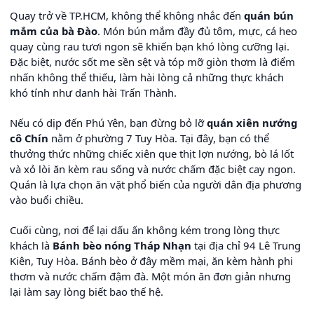
Quay trở về TP.HCM, không thể không nhắc đến
quán bún
mắm của bà Đào
. Món bún mắm đầy đủ tôm, mực, cá heo
quay cùng rau tươi ngon sẽ khiến bạn khó lòng cưỡng lại.
Đặc biệt, nước sốt me sền sệt và tóp mỡ giòn thơm là điểm
nhấn không thể thiếu, làm hài lòng cả những thực khách
khó tính như danh hài Trấn Thành.
Nếu có dịp đến Phú Yên, bạn đừng bỏ lỡ
quán xiên nướng
cô Chín
nằm ở phường 7 Tuy Hòa. Tại đây, bạn có thể
thưởng thức những chiếc xiên que thịt lợn nướng, bò lá lốt
và xỏ lòi ăn kèm rau sống và nước chấm đặc biệt cay ngon.
Quán là lựa chọn ăn vặt phổ biến của người dân địa phương
vào buổi chiều.
Cuối cùng, nơi để lại dấu ấn không kém trong lòng thực
khách là
Bánh bèo nóng Tháp Nhạn
tại địa chỉ 94 Lê Trung
Kiên, Tuy Hòa. Bánh bèo ở đây mềm mại, ăn kèm hành phi
thơm và nước chấm đậm đà. Một món ăn đơn giản nhưng
lại làm say lòng biết bao thế hệ.