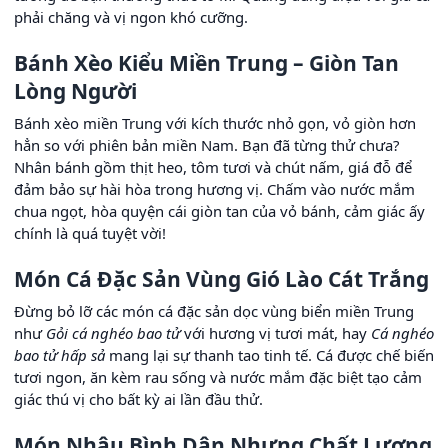
phải chăng và vị ngon khó cưỡng.
Bánh Xèo Kiểu Miền Trung – Giòn Tan
Lòng Người
Bánh xèo miền Trung với kích thước nhỏ gọn, vỏ giòn hơn
hẳn so với phiên bản miền Nam. Bạn đã từng thử chưa?
Nhân bánh gồm thịt heo, tôm tươi và chút nấm, giá đỗ để
đảm bảo sự hài hòa trong hương vị. Chấm vào nước mắm
chua ngọt, hòa quyện cái giòn tan của vỏ bánh, cảm giác ấy
chính là quá tuyệt vời!
Món Cá Đặc Sản Vùng Gió Lào Cát Trắng
Đừng bỏ lỡ các món cá đặc sản dọc vùng biển miền Trung
như
Gỏi cá nghéo bao tử
với hương vị tươi mát, hay
Cá nghéo
bao tử hấp sả
mang lại sự thanh tao tinh tế. Cá được chế biến
tươi ngon, ăn kèm rau sống và nước mắm đặc biệt tạo cảm
giác thú vị cho bất kỳ ai lần đầu thử.
Món Nhậu Bình Dân Nhưng Chất Lượng