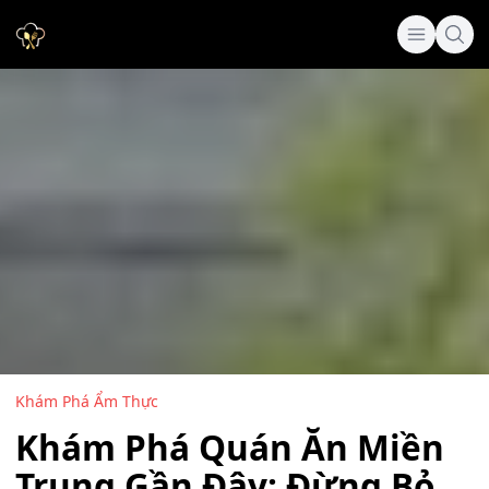
Khám Phá Ẩm Thực
Khám Phá Quán Ăn Miền
Trung Gần Đây: Đừng Bỏ