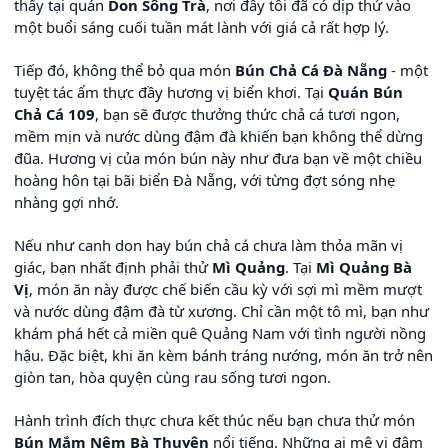
thấy tại quán
Don Sông Trà
, nơi đây tôi đã có dịp thử vào
một buổi sáng cuối tuần mát lành với giá cả rất hợp lý.
Tiếp đó, không thể bỏ qua món
Bún Chả Cá Đà Nẵng
- một
tuyệt tác ẩm thực đầy hương vị biển khơi. Tại
Quán Bún
Chả Cá 109
, bạn sẽ được thưởng thức chả cá tươi ngon,
mềm mịn và nước dùng đậm đà khiến bạn không thể dừng
đũa. Hương vị của món bún này như đưa bạn về một chiều
hoàng hôn tại bãi biển Đà Nẵng, với từng đợt sóng nhẹ
nhàng gợi nhớ.
Nếu như canh don hay bún chả cá chưa làm thỏa mãn vị
giác, bạn nhất định phải thử
Mì Quảng
. Tại
Mì Quảng Bà
Vị
, món ăn này được chế biến cầu kỳ với sợi mì mềm mượt
và nước dùng đậm đà từ xương. Chỉ cần một tô mì, bạn như
khám phá hết cả miền quê Quảng Nam với tình người nồng
hậu. Đặc biệt, khi ăn kèm bánh tráng nướng, món ăn trở nên
giòn tan, hòa quyện cùng rau sống tươi ngon.
Hành trình đích thực chưa kết thúc nếu bạn chưa thử món
Bún Mắm Nêm Bà Thuyên
nổi tiếng. Những ai mê vị đậm