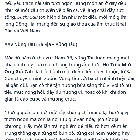
nếu yêu thích hải sản tươi ngon. Từng món ăn ở đây đều
như kể một câu chuyện về biển cả, về làng chài đầy sức
sống.
Sushi Salmon
hiện diện như một điều mới mẻ giữa
lòng Đông Hà, mang đến sự giao thoa của ẩm thực Nhật
Bản và Việt Nam.
### Vũng Tàu (Bà Rịa – Vũng Tàu)
Mặc dù nằm ở khu vực Nam Bộ, Vũng Tàu luôn mang một
phần tinh túy của miền Trung trong ẩm thực.
Hủ Tiếu Mực
Ông Già Cali
đã trở thành một điểm đến quen thuộc, từ Sài
Gòn chuyển mình xuống Vũng Tàu với ba chi nhánh hiện đại,
lại gần gũi. Bạn có thể tận hưởng bữa sáng thú vị với tô hủ
tiếu mực nóng hổi, đầy đủ hương vị, hoặc có khi chỉ đơn
giản là dạo bước và thưởng thức.
Những quán ăn mới mở này không chỉ mang lại hương vị
thơm ngon mà còn là nơi lưu giữ văn hóa, lịch sử địa
phương. Hãy một lần trải nghiệm để hiểu rõ hơn về miền
Trung thông qua từng tô bún bò, từng cái nem nướng hay
từng lát sushi thanh mát. Không chỉ là một hành trình ẩm