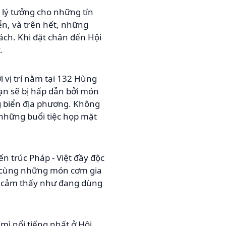
 lý tưởng cho những tín
n, và trên hết, những
ách. Khi đặt chân đến Hội
.
 vị trí nằm tại 132 Hùng
ạn sẽ bị hấp dẫn bởi món
ng biển địa phương. Không
 những buổi tiệc họp mặt
ến trúc Pháp - Việt đầy độc
An cùng những món cơm gia
n cảm thấy như đang dùng
mì nổi tiếng nhất ở Hội