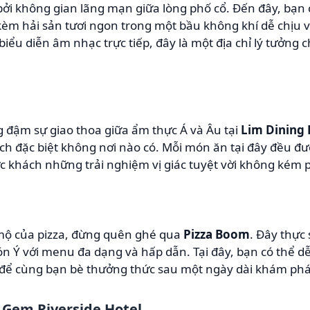
ởi không gian lãng mạn giữa lòng phố cổ. Đến đây, bạn
èm hải sản tươi ngon trong một bầu không khí dễ chịu v
biểu diễn âm nhạc trực tiếp, đây là một địa chỉ lý tưởng
đậm sự giao thoa giữa ẩm thực Á và Âu tại
Lim Dining
h đặc biệt không nơi nào có. Mỗi món ăn tại đây đều đư
c khách những trải nghiệm vị giác tuyệt vời không kém
mộ của pizza, đừng quên ghé qua
Pizza Boom
. Đây thực
n Ý với menu đa dạng và hấp dẫn. Tại đây, bạn có thể d
 để cùng bạn bè thưởng thức sau một ngày dài khám phá
 Gem Riverside Hotel