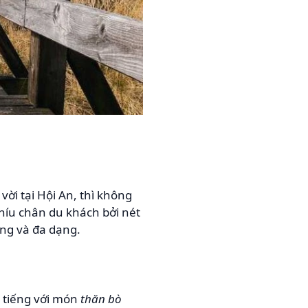
ời tại Hội An, thì không
níu chân du khách bởi nét
ống và đa dạng.
 tiếng với món
thăn bò