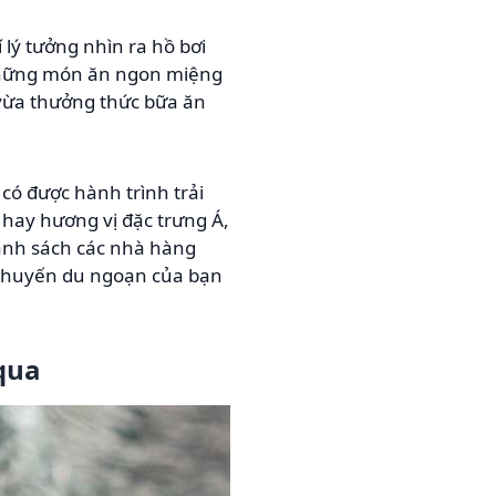
rí lý tưởng nhìn ra hồ bơi
những món ăn ngon miệng
 vừa thưởng thức bữa ăn
ó được hành trình trải
ay hương vị đặc trưng Á,
danh sách các nhà hàng
chuyến du ngoạn của bạn
qua