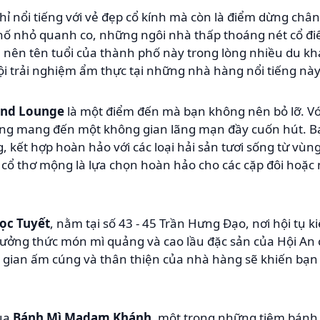
ỉ nổi tiếng với vẻ đẹp cổ kính mà còn là điểm dừng chân
ố nhỏ quanh co, những ngôi nhà thấp thoáng nét cổ điể
 nên tên tuổi của thành phố này trong lòng nhiều du kh
i trải nghiệm ẩm thực tại những nhà hàng nổi tiếng này
and Lounge
là một điểm đến mà bạn không nên bỏ lỡ. Với
àng mang đến một không gian lãng mạn đầy cuốn hút. B
, kết hợp hoàn hảo với các loại hải sản tươi sống từ vù
 cổ thơ mộng là lựa chọn hoàn hảo cho các cặp đôi hoặc
ọc Tuyết
, nằm tại số 43 - 45 Trần Hưng Đạo, nơi hội tụ ki
 thưởng thức món mì quảng và cao lầu đặc sản của Hội 
 gian ấm cúng và thân thiện của nhà hàng sẽ khiến bạ
qua
Bánh Mì Madam Khánh
, một trong những tiệm bánh 