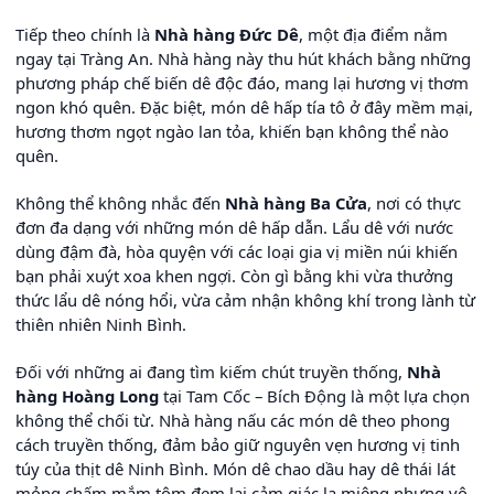
Tiếp theo chính là
Nhà hàng Đức Dê
, một địa điểm nằm
ngay tại Tràng An. Nhà hàng này thu hút khách bằng những
phương pháp chế biến dê độc đáo, mang lại hương vị thơm
ngon khó quên. Đặc biệt, món dê hấp tía tô ở đây mềm mại,
hương thơm ngọt ngào lan tỏa, khiến bạn không thể nào
quên.
Không thể không nhắc đến
Nhà hàng Ba Cửa
, nơi có thực
đơn đa dạng với những món dê hấp dẫn. Lẩu dê với nước
dùng đậm đà, hòa quyện với các loại gia vị miền núi khiến
bạn phải xuýt xoa khen ngợi. Còn gì bằng khi vừa thưởng
thức lẩu dê nóng hổi, vừa cảm nhận không khí trong lành từ
thiên nhiên Ninh Bình.
Đối với những ai đang tìm kiếm chút truyền thống,
Nhà
hàng Hoàng Long
tại Tam Cốc – Bích Động là một lựa chọn
không thể chối từ. Nhà hàng nấu các món dê theo phong
cách truyền thống, đảm bảo giữ nguyên vẹn hương vị tinh
túy của thịt dê Ninh Bình. Món dê chao dầu hay dê thái lát
mỏng chấm mắm tôm đem lại cảm giác lạ miệng nhưng vô