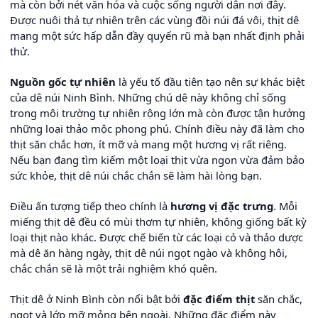
mà còn bởi nét văn hóa và cuộc sống người dân nơi đây.
Được nuôi thả tự nhiên trên các vùng đồi núi đá vôi, thịt dê
mang một sức hấp dẫn đầy quyến rũ mà bạn nhất định phải
thử.
Nguồn gốc tự nhiên
là yếu tố đầu tiên tạo nên sự khác biệt
của dê núi Ninh Bình. Những chú dê này không chỉ sống
trong môi trường tự nhiên rộng lớn mà còn được tận hưởng
những loại thảo mộc phong phú. Chính điều này đã làm cho
thịt săn chắc hơn, ít mỡ và mang một hương vị rất riêng.
Nếu bạn đang tìm kiếm một loại thịt vừa ngon vừa đảm bảo
sức khỏe, thịt dê núi chắc chắn sẽ làm hài lòng bạn.
Điều ấn tượng tiếp theo chính là
hương vị đặc trưng
. Mỗi
miếng thịt dê đều có mùi thơm tự nhiên, không giống bất kỳ
loại thịt nào khác. Được chế biến từ các loại cỏ và thảo dược
mà dê ăn hàng ngày, thịt dê núi ngọt ngào và không hôi,
chắc chắn sẽ là một trải nghiệm khó quên.
Thịt dê ở Ninh Bình còn nổi bật bởi
đặc điểm thịt
săn chắc,
ngọt và lớp mỡ mỏng bên ngoài. Những đặc điểm này