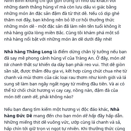
Ninh Bình không chỉ gói gọn trong trí nhớ du khách với
những danh thắng hùng vĩ mà còn lưu dấu vị giác bằng
những món ăn đặc sản đậm đà từ thịt dê. Nếu có dịp ghé
thăm nơi đây, bạn không nên bỏ lỡ cơ hội thưởng thức
những món dê - một đặc sản đã làm nên tên tuổi không ít
nhà hàng giữa lòng miền Bắc. Cùng tôi khám phá một số
nhà hàng nổi bật với những món ăn dê dưới đây nhé!
Nhà hàng Thăng Long
là điểm dừng chân lý tưởng nếu bạn
đã say mê phong cảnh hùng vĩ của Tràng An. Ở đây, món
dê
tái chanh
thật sự khiến dạ dày bạn phải reo vui. Thịt dê giòn
sần sật, được thấm đều gia vị, kết hợp cùng chút chua nhẹ từ
chanh và mùi thơm của các loại rau thơm như kinh giới và lá
sung sẽ làm bạn ngây ngất ngay từ miếng đầu tiên. Và ai có
thể từ chối chút hương vị cay cay, nồng nàn, đậm đà của
món
tiết canh dê
, phải không nào?
Nếu bạn đang tìm kiếm một hương vị độc đáo khác,
Nhà
hàng Đức Dê
mang đến cho bạn món
dê hấp
đầy hấp dẫn.
Những miếng thịt dê vuông vức, ướp cùng lá chanh và sả,
hấp chín tới giữ trọn vị ngọt tự nhiên. Khi thưởng thức cùng