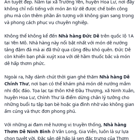
An tuyệt đẹp. Nằm tại xã Trường Yên, huyện Hoa Lư, nơi đây
không chỉ nổi tiếng với món ăn từ dê được chế biến công
phu mà còn thêm phần ấn tượng với không gian sang trọng
và phong cách phục vụ chuyên nghiệp.
Không thể không kể đến
Nhà hàng Đức Dê
trên quốc lộ 1A
tại Yên Mô. Nhà hàng này nổi bật nhất với món dê nướng
tảng đậm đà mà ai đã thử qua cũng đều khó quên. Đức Dê
còn khiến bạn phải xuýt xoa với dê hầm thuốc bắc và món
dê hấp thơm phức.
Ngoài ra, hãy dành chút thời gian ghé thăm
Nhà hàng Dê
Chính Thư
, nơi bạn có thể khám phá món dê nướng mắm
nhi độc đáo. Tọa lạc tại thôn Khê Đầu Thượng, xã Ninh Xuân,
huyện Hoa Lư, Chính Thư là điểm dừng chân lý tưởng cho
những buổi tụ tập bạn bè hoặc gia đình nhờ vào không gian
ấm cúng và thực đơn phong phú.
Với những ai đam mê hương vị truyền thống,
Nhà hàng
Thơm Dê Ninh Bình
ở Vân Long, Gia Viễn, luôn là sự lựa
chọn tuyệt vời. Đặc sản dê hấp lá sen đặc trưng của Thơm