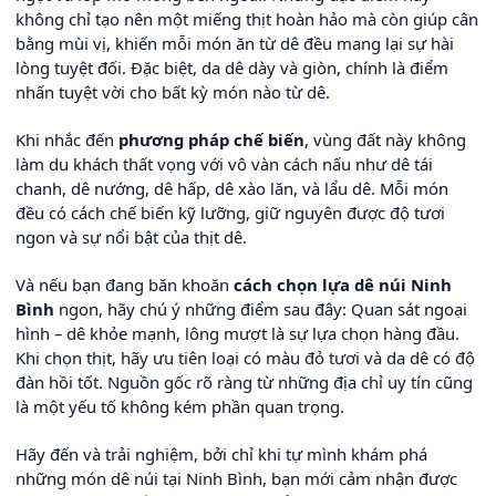
không chỉ tạo nên một miếng thịt hoàn hảo mà còn giúp cân
bằng mùi vị, khiến mỗi món ăn từ dê đều mang lại sự hài
lòng tuyệt đối. Đặc biệt, da dê dày và giòn, chính là điểm
nhấn tuyệt vời cho bất kỳ món nào từ dê.
Khi nhắc đến
phương pháp chế biến
, vùng đất này không
làm du khách thất vọng với vô vàn cách nấu như dê tái
chanh, dê nướng, dê hấp, dê xào lăn, và lẩu dê. Mỗi món
đều có cách chế biến kỹ lưỡng, giữ nguyên được độ tươi
ngon và sự nổi bật của thịt dê.
Và nếu bạn đang băn khoăn
cách chọn lựa dê núi Ninh
Bình
ngon, hãy chú ý những điểm sau đây: Quan sát ngoại
hình – dê khỏe mạnh, lông mượt là sự lựa chọn hàng đầu.
Khi chọn thịt, hãy ưu tiên loại có màu đỏ tươi và da dê có độ
đàn hồi tốt. Nguồn gốc rõ ràng từ những địa chỉ uy tín cũng
là một yếu tố không kém phần quan trọng.
Hãy đến và trải nghiệm, bởi chỉ khi tự mình khám phá
những món dê núi tại Ninh Bình, bạn mới cảm nhận được