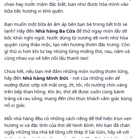
chao hay nước mắm đặc biệt, bạn như được hòa mình vào
bữa tiệc hương vị khó quên.
Bạn muốn một bữa ăn ấm áp bên bạn bè trong tiết trời se
lạnh? Hãy đến
Nhà hàng Ba Cửa
để thử ngay món
lẩu dê
bốc khói nghi ngút. Nước dùng từ xương dê ninh nhừ hòa
quyện cùng thảo mộc, tạo nên hương thơm đặc trưng. Còn
gì thú vị hơn khi tự tay nhúng từng miếng thịt, rau, nấm và
cùng nhau vui vẻ bên nồi lẩu thanh tao!
Chưa hết, nếu bạn mê đắm những món nướng thơm lừng,
hãy đến
Nhà hàng Minh Đức
- nơi của những xiên
dê
nướng
được ướp với mật ong, ớt, tỏi, rồi nướng chín vàng
trên bếp than hồng. Khi ăn, thịt dê được cuốn cùng bánh
tráng và rau sống, mang đến cho thực khách cảm giác bùng
nổ vị giác.
Mỗi nhà hàng đều có những cách riêng để thể hiện trọn vẹn
hương vị và đặc tính của thịt dê Ninh Bình. Khi bạn đã chán
ngấy những tòa nhà bê tông cốt thép ở Sài Gòn, hãy về với