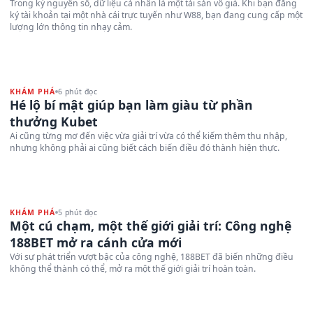
Trong kỷ nguyên số, dữ liệu cá nhân là một tài sản vô giá. Khi bạn đăng
ký tài khoản tại một nhà cái trực tuyến như W88, bạn đang cung cấp một
lượng lớn thông tin nhạy cảm.
KHÁM PHÁ
6 phút đọc
Hé lộ bí mật giúp bạn làm giàu từ phần
thưởng Kubet
Ai cũng từng mơ đến việc vừa giải trí vừa có thể kiếm thêm thu nhập,
nhưng không phải ai cũng biết cách biến điều đó thành hiện thực.
KHÁM PHÁ
5 phút đọc
Một cú chạm, một thế giới giải trí: Công nghệ
188BET mở ra cánh cửa mới
Với sự phát triển vượt bậc của công nghệ, 188BET đã biến những điều
không thể thành có thể, mở ra một thế giới giải trí hoàn toàn.