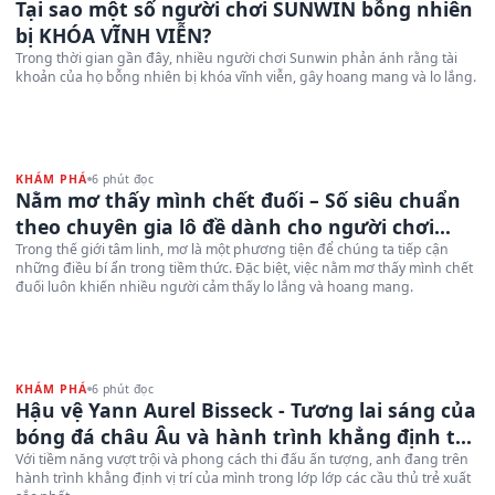
Tại sao một số người chơi SUNWIN bỗng nhiên
bị KHÓA VĨNH VIỄN?
Trong thời gian gần đây, nhiều người chơi Sunwin phản ánh rằng tài
khoản của họ bỗng nhiên bị khóa vĩnh viễn, gây hoang mang và lo lắng.
KHÁM PHÁ
6 phút đọc
Nằm mơ thấy mình chết đuối – Số siêu chuẩn
theo chuyên gia lô đề dành cho người chơi
thích khám phá tâm linh
Trong thế giới tâm linh, mơ là một phương tiện để chúng ta tiếp cận
những điều bí ẩn trong tiềm thức. Đặc biệt, việc nằm mơ thấy mình chết
đuối luôn khiến nhiều người cảm thấy lo lắng và hoang mang.
KHÁM PHÁ
6 phút đọc
Hậu vệ Yann Aurel Bisseck - Tương lai sáng của
bóng đá châu Âu và hành trình khẳng định tài
năng trẻ
Với tiềm năng vượt trội và phong cách thi đấu ấn tượng, anh đang trên
hành trình khẳng định vị trí của mình trong lớp lớp các cầu thủ trẻ xuất