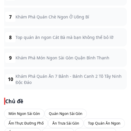
7
Khám Phá Quán Chè Ngon Ở Uông Bí
8
Top quán ăn ngon Cát Bà mà bạn không thể bỏ lỡ
9
Khám Phá Món Ngon Sài Gòn Quận Bình Thạnh
Khám Phá Quán Ăn 7 Bảnh - Bánh Canh 2 Tô Tây Ninh
10
Độc Đáo
Chủ đề
Món Ngon Sài Gòn
Quán Ngon Sài Gòn
Ẩm Thực Đường Phố
Ăn Trưa Sài Gòn
Top Quán Ăn Ngon