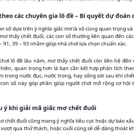
 theo các chuyên gia lô đề – Bí quyết dự đoán 
 con số dựa trên ý nghĩa giấc mơ là vô cùng quan trọng v
c mơ thấy chết đuối, các con số thường liên quan đến các
– 91, 39 – 93 nhằm giúp nhà chơi lựa chọn chuẩn xác.
 chơi lô đề lâu năm, mơ thấy chết đuối còn liên hệ đế
hiên, quan trọng hơn là bạn cần kết hợp phân tích theo 
trong nước đục, nước trong, hay sống sót sau khi chết
 con số này góp phần giúp người chơi mở rộng cơ hội 
 ý khi giải mã giấc mơ chết đuối
ơ chết đuối cũng mang ý nghĩa tiêu cực hoặc dự báo xấ
vượt qua thử thách, hoặc cuối cùng sẽ dễ dàng thoát kh