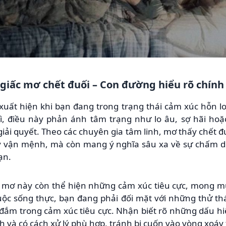
 giấc mơ chết đuối – Con đường hiểu rõ chín
xuất hiện khi bạn đang trong trạng thái cảm xúc hỗn l
ì, điều này phản ánh tâm trạng như lo âu, sợ hãi hoặ
ải quyết. Theo các chuyên gia tâm linh, mơ thấy chết đ
y vận mệnh, mà còn mang ý nghĩa sâu xa về sự chấm d
ạn.
ấc mơ này còn thể hiện những cảm xúc tiêu cực, mong 
ộc sống thực, bạn đang phải đối mặt với những thử thá
 đắm trong cảm xúc tiêu cực. Nhận biết rõ những dấu hi
 và có cách xử lý phù hợp, tránh bị cuốn vào vòng xoáy 