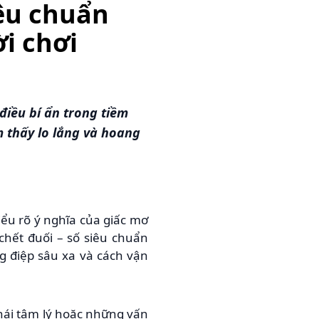
êu chuẩn
i chơi
điều bí ẩn trong tiềm
m thấy lo lắng và hoang
iểu rõ ý nghĩa của giấc mơ
hết đuối – số siêu chuẩn
g điệp sâu xa và cách vận
hái tâm lý hoặc những vấn