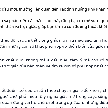
ắt đầu mới, thường liên quan đến các tình huống khó khăn
ạo và phát triển cá nhân, cho thấy rằng bạn có thể vượt qu
inh thần và trực giác, giúp bạn tìm ra con đường thoát khỏi 
 theo dõi các chi tiết trong giấc mơ như màu sắc, tình h
 đến những con số khác phù hợp với diễn biến của giấc m
h chết đuối không chỉ là dấu hiệu tâm lý mà còn có 
e trực giác của bản thân để tìm ra con số phù hợp nhất 
ết đuối – số siêu chuẩn theo chuyên gia lô đề không ch
gười chơi phải hiểu rõ ý nghĩa giấc mơ trong cuộc sốn
iên quan đóng vai trò chủ chốt trong dự đoán, nhưng điều