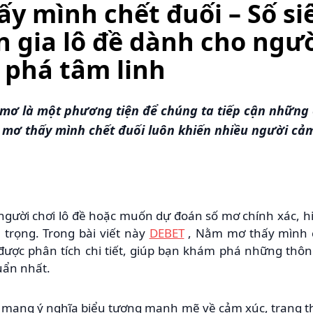
y mình chết đuối – Số si
 gia lô đề dành cho ngườ
 phá tâm linh
, mơ là một phương tiện để chúng ta tiếp cận những 
m mơ thấy mình chết đuối luôn khiến nhiều người cả
người chơi lô đề hoặc muốn dự đoán số mơ chính xác, h
 trọng. Trong bài viết này
DEBET
, Nằm mơ thấy mình c
 được phân tích chi tiết, giúp bạn khám phá những thôn
uẩn nhất.
 mang ý nghĩa biểu tượng mạnh mẽ về cảm xúc, trạng t