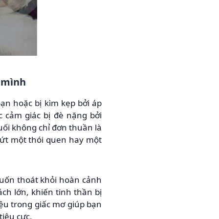
h mình
oạn hoặc bị kìm kẹp bởi áp
c cảm giác bị đè nặng bởi
uối không chỉ đơn thuần là
ứt một thói quen hay một
muốn thoát khỏi hoàn cảnh
ch lớn, khiến tinh thần bị
ệu trong giấc mơ giúp bạn
tiêu cực.