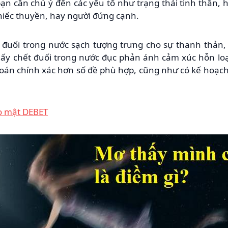
bạn cần chú ý đến các yếu tố như trạng thái tinh thần, 
hiếc thuyền, hay người đứng cạnh.
 đuối trong nước sạch tượng trưng cho sự thanh thản, t
hấy chết đuối trong nước đục phản ánh cảm xúc hỗn loạ
đoán chính xác hơn số đề phù hợp, cũng như có kế hoạch
o mật DEBET