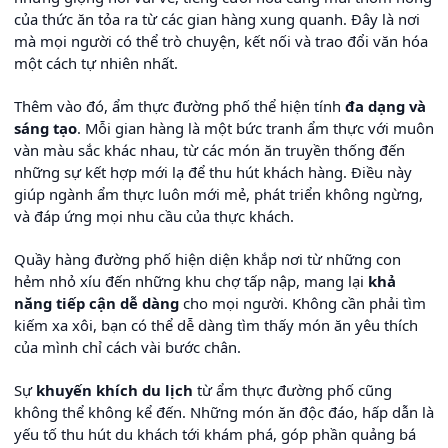
của thức ăn tỏa ra từ các gian hàng xung quanh. Đây là nơi
mà mọi người có thể trò chuyện, kết nối và trao đổi văn hóa
một cách tự nhiên nhất.
Thêm vào đó, ẩm thực đường phố thể hiện tính
đa dạng và
sáng tạo
. Mỗi gian hàng là một bức tranh ẩm thực với muôn
vàn màu sắc khác nhau, từ các món ăn truyền thống đến
những sự kết hợp mới lạ để thu hút khách hàng. Điều này
giúp ngành ẩm thực luôn mới mẻ, phát triển không ngừng,
và đáp ứng mọi nhu cầu của thực khách.
Quầy hàng đường phố hiện diện khắp nơi từ những con
hẻm nhỏ xíu đến những khu chợ tấp nập, mang lại
khả
năng tiếp cận dễ dàng
cho mọi người. Không cần phải tìm
kiếm xa xôi, bạn có thể dễ dàng tìm thấy món ăn yêu thích
của mình chỉ cách vài bước chân.
Sự
khuyến khích du lịch
từ ẩm thực đường phố cũng
không thể không kể đến. Những món ăn độc đáo, hấp dẫn là
yếu tố thu hút du khách tới khám phá, góp phần quảng bá