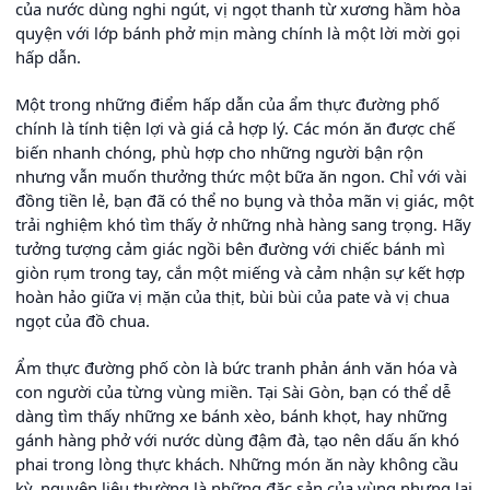
của nước dùng nghi ngút, vị ngọt thanh từ xương hầm hòa
quyện với lớp bánh phở mịn màng chính là một lời mời gọi
hấp dẫn.
Một trong những điểm hấp dẫn của ẩm thực đường phố
chính là tính tiện lợi và giá cả hợp lý. Các món ăn được chế
biến nhanh chóng, phù hợp cho những người bận rộn
nhưng vẫn muốn thưởng thức một bữa ăn ngon. Chỉ với vài
đồng tiền lẻ, bạn đã có thể no bụng và thỏa mãn vị giác, một
trải nghiệm khó tìm thấy ở những nhà hàng sang trọng. Hãy
tưởng tượng cảm giác ngồi bên đường với chiếc bánh mì
giòn rụm trong tay, cắn một miếng và cảm nhận sự kết hợp
hoàn hảo giữa vị mặn của thịt, bùi bùi của pate và vị chua
ngọt của đồ chua.
Ẩm thực đường phố còn là bức tranh phản ánh văn hóa và
con người của từng vùng miền. Tại Sài Gòn, bạn có thể dễ
dàng tìm thấy những xe bánh xèo, bánh khọt, hay những
gánh hàng phở với nước dùng đậm đà, tạo nên dấu ấn khó
phai trong lòng thực khách. Những món ăn này không cầu
kỳ, nguyên liệu thường là những đặc sản của vùng nhưng lại