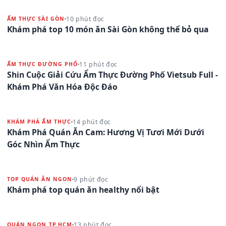
10 phút đọc
ẨM THỰC SÀI GÒN
Khám phá top 10 món ăn Sài Gòn không thể bỏ qua
11 phút đọc
ẨM THỰC ĐƯỜNG PHỐ
Shin Cuộc Giải Cứu Ẩm Thực Đường Phố Vietsub Full -
Khám Phá Văn Hóa Độc Đáo
14 phút đọc
KHÁM PHÁ ẨM THỰC
Khám Phá Quán Ăn Cam: Hương Vị Tươi Mới Dưới
Góc Nhìn Ẩm Thực
9 phút đọc
TOP QUÁN ĂN NGON
Khám phá top quán ăn healthy nổi bật
13 phút đọc
QUÁN NGON TP.HCM