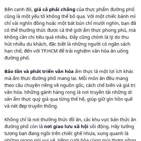
Bên cạnh đó,
giá cả phải chăng
của thực phẩm đường phố
cũng là một yếu tố không thể bỏ qua. Với một chiếc bánh mì
chỉ vài nghìn đồng hoặc một bát bún chỉ mười nghìn, bạn đã
có thể thưởng thức được cả thế giới ẩm thực phong phú, mà
không cần chi tiêu quá nhiều. Đây cũng chính là lý do thu
hút nhiều du khách, đặc biệt là những người có ngân sách
hạn chế, đến với TP.HCM để trải nghiệm văn hóa ăn uống
đường phố.
Bảo tồn và phát triển văn hóa
ẩm thực là một lợi ích khác
mà ẩm thực đường phố mang lại. Mỗi món ăn đều mang
theo câu chuyện riêng về nguồn gốc, cách chế biến và giá trị
văn hóa. Những gánh hàng rong là nơi truyền tải những di
sản ẩm thực quý giá qua từng thế hệ, giúp giữ gìn hồn quê
và nét đẹp truyền thống.
Không chỉ là nơi thưởng thức đồ ăn, các khu vực bán thức ăn
đường phố còn là
nơi giao lưu xã hội
sôi động. Hãy tưởng
tượng bạn đang ngồi trên chiếc ghế nhựa, xung quanh là
những giọng nói vui vẻ, tiếng cười hòa cùng mùi thơm nồng