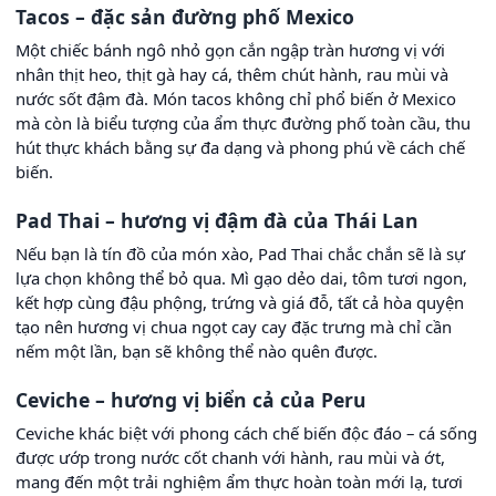
Tacos – đặc sản đường phố Mexico
Một chiếc bánh ngô nhỏ gọn cắn ngập tràn hương vị với
nhân thịt heo, thịt gà hay cá, thêm chút hành, rau mùi và
nước sốt đậm đà. Món tacos không chỉ phổ biến ở Mexico
mà còn là biểu tượng của ẩm thực đường phố toàn cầu, thu
hút thực khách bằng sự đa dạng và phong phú về cách chế
biến.
Pad Thai – hương vị đậm đà của Thái Lan
Nếu bạn là tín đồ của món xào, Pad Thai chắc chắn sẽ là sự
lựa chọn không thể bỏ qua. Mì gạo dẻo dai, tôm tươi ngon,
kết hợp cùng đậu phộng, trứng và giá đỗ, tất cả hòa quyện
tạo nên hương vị chua ngọt cay cay đặc trưng mà chỉ cần
nếm một lần, bạn sẽ không thể nào quên được.
Ceviche – hương vị biển cả của Peru
Ceviche khác biệt với phong cách chế biến độc đáo – cá sống
được ướp trong nước cốt chanh với hành, rau mùi và ớt,
mang đến một trải nghiệm ẩm thực hoàn toàn mới lạ, tươi