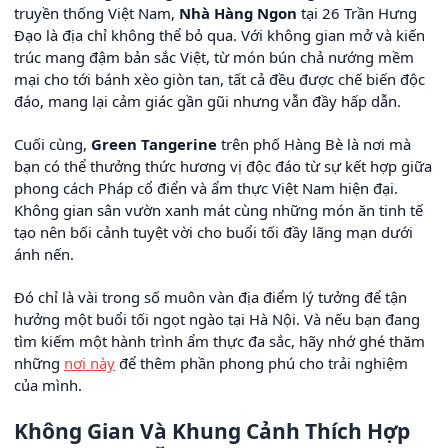
truyền thống Việt Nam,
Nhà Hàng Ngon
tại 26 Trần Hưng
Đạo là địa chỉ không thể bỏ qua. Với không gian mở và kiến
trúc mang đậm bản sắc Việt, từ món bún chả nướng mềm
mại cho tới bánh xèo giòn tan, tất cả đều được chế biến độc
đáo, mang lại cảm giác gần gũi nhưng vẫn đầy hấp dẫn.
Cuối cùng,
Green Tangerine
trên phố Hàng Bè là nơi mà
bạn có thể thưởng thức hương vị độc đáo từ sự kết hợp giữa
phong cách Pháp cổ điển và ẩm thực Việt Nam hiện đại.
Không gian sân vườn xanh mát cùng những món ăn tinh tế
tạo nên bối cảnh tuyệt vời cho buổi tối đầy lãng mạn dưới
ánh nến.
Đó chỉ là vài trong số muôn vàn địa điểm lý tưởng để tận
hưởng một buổi tối ngọt ngào tại Hà Nội. Và nếu bạn đang
tìm kiếm một hành trình ẩm thực đa sắc, hãy nhớ ghé thăm
những
nơi này
để thêm phần phong phú cho trải nghiệm
của mình.
Không Gian Và Khung Cảnh Thích Hợp