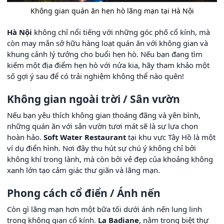
Không gian quán ăn hẹn hò lãng mạn tại Hà Nội
Hà Nội
không chỉ nổi tiếng với những góc phố cổ kính, mà
còn may mắn sở hữu hàng loạt quán ăn với không gian và
khung cảnh lý tưởng cho buổi hẹn hò. Nếu bạn đang tìm
kiếm một địa điểm hẹn hò với nửa kia, hãy tham khảo một
số gợi ý sau để có trải nghiệm không thể nào quên!
Không gian ngoài trời / Sân vườn
Nếu bạn yêu thích không gian thoáng đãng và yên bình,
những quán ăn với sân vườn tươi mát sẽ là sự lựa chọn
hoàn hảo.
Soft Water Restaurant
tại khu vực Tây Hồ là một
ví dụ điển hình. Nơi đây thu hút sự chú ý không chỉ bởi
không khí trong lành, mà còn bởi vẻ đẹp của khoảng không
xanh lớn tạo cảm giác thư giãn và lãng mạn.
Phong cách cổ điển / Ánh nến
Còn gì lãng mạn hơn một bữa tối dưới ánh nến lung linh
trong không gian cổ kính.
La Badiane
, nằm trong biệt thự