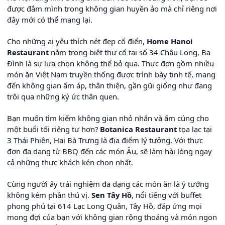
được đắm mình trong không gian huyền ảo mà chỉ riêng nơi
đây mới có thể mang lại.
Cho những ai yêu thích nét đẹp cổ điển,
Home Hanoi
Restaurant
nằm trong biệt thự cổ tại số 34 Châu Long, Ba
Đình là sự lựa chọn không thể bỏ qua. Thực đơn gồm nhiều
món ăn Việt Nam truyền thống được trình bày tinh tế, mang
đến không gian ấm áp, thân thiện, gần gũi giống như đang
trôi qua những ký ức thân quen.
Bạn muốn tìm kiếm không gian nhỏ nhắn và ấm cúng cho
một buổi tối riêng tư hơn?
Botanica Restaurant
tọa lạc tại
3 Thái Phiên, Hai Bà Trưng là địa điểm lý tưởng. Với thực
đơn đa dạng từ BBQ đến các món Âu, sẽ làm hài lòng ngay
cả những thực khách kén chọn nhất.
Cùng người ấy trải nghiệm đa dạng các món ăn là ý tưởng
không kém phần thú vị.
Sen Tây Hồ
, nổi tiếng với buffet
phong phú tại 614 Lạc Long Quân, Tây Hồ, đáp ứng mọi
mong đợi của bạn với không gian rộng thoáng và món ngon