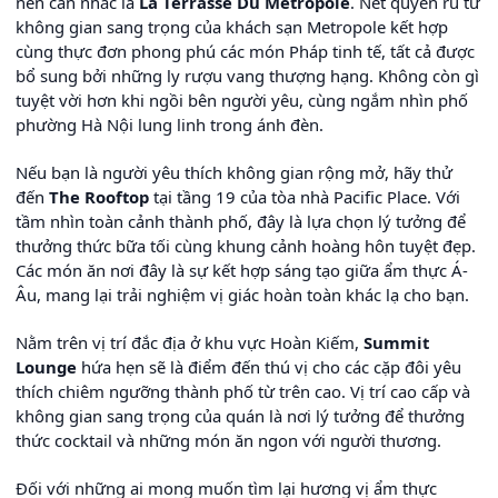
nên cân nhắc là
La Terrasse Du Metropole
. Nét quyến rũ từ
không gian sang trọng của khách sạn Metropole kết hợp
cùng thực đơn phong phú các món Pháp tinh tế, tất cả được
bổ sung bởi những ly rượu vang thượng hạng. Không còn gì
tuyệt vời hơn khi ngồi bên người yêu, cùng ngắm nhìn phố
phường Hà Nội lung linh trong ánh đèn.
Nếu bạn là người yêu thích không gian rộng mở, hãy thử
đến
The Rooftop
tại tầng 19 của tòa nhà Pacific Place. Với
tầm nhìn toàn cảnh thành phố, đây là lựa chọn lý tưởng để
thưởng thức bữa tối cùng khung cảnh hoàng hôn tuyệt đẹp.
Các món ăn nơi đây là sự kết hợp sáng tạo giữa ẩm thực Á-
Âu, mang lại trải nghiệm vị giác hoàn toàn khác lạ cho bạn.
Nằm trên vị trí đắc địa ở khu vực Hoàn Kiếm,
Summit
Lounge
hứa hẹn sẽ là điểm đến thú vị cho các cặp đôi yêu
thích chiêm ngưỡng thành phố từ trên cao. Vị trí cao cấp và
không gian sang trọng của quán là nơi lý tưởng để thưởng
thức cocktail và những món ăn ngon với người thương.
Đối với những ai mong muốn tìm lại hương vị ẩm thực