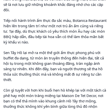
sẽ là nơi lưu giữ những khoảnh khắc đáng nhớ cho các cặp
đôi.
Tiếp nối hành trình ẩm thực đa sắc màu, Botanica Restaurant
hiện lên trong tâm trí như một nơi trú ẩn ấm cúng và riêng
tư. Tại đây, dù thực khách có yêu thích món Âu hay các món
BBQ hấp dẫn, đầu bếp tài hoa vẫn có thể làm thỏa mãn bất
kỳ khẩu vị nào.
Sen Tây Hồ lại mở ra một thế giới ẩm thực phong phú với
buffet đa dạng, từ món ăn truyền thống đến hiện đại, tất cả
hội tụ trong một không gian thoáng đãng, tràn ngập ánh
sáng tự nhiên. Khi đến đây, bạn và người thương sẽ tha hồ
thỏa sức thưởng thức mà và không mất đi sự riêng tư cần
thiết.
Còn gì tuyệt vời hơn khi buổi hẹn hò khép lại với một tách cà
phê hay một món tráng miệng tại Maison De Tet Decor, nơi
bạn có thể thả mình vào khung cảnh Hồ Tây thơ mộng,
thưởng thức không khí yên bình giữa lòng thủ đô nhộn