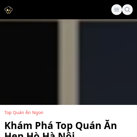
Top Quán Ăn Ngon
Khám Phá Top Quán Ăn
Hẹn Hò Hà Nội