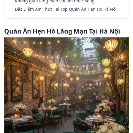
Không gian lãng mạn với âm nhạc sống
Đặc Điểm Ẩm Thực Tại Top Quán Ăn Hẹn Hò Hà Nội
Quán Ăn Hẹn Hò Lãng Mạn Tại Hà Nội