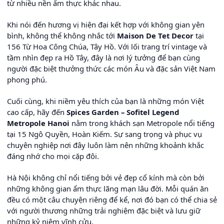
từ nhiều nền ẩm thực khác nhau.
Khi nói đến hương vị hiện đại kết hợp với không gian yên
bình, không thể không nhắc tới
Maison De Tet Decor
tại
156 Từ Hoa Công Chúa, Tây Hồ. Với lối trang trí vintage và
tầm nhìn đẹp ra Hồ Tây, đây là nơi lý tưởng để bạn cùng
người đặc biệt thưởng thức các món Âu và đặc sản Việt Nam
phong phú.
Cuối cùng, khi niềm yêu thích của bạn là những món Việt
cao cấp, hãy đến
Spices Garden – Sofitel Legend
Metropole Hanoi
nằm trong khách sạn Metropole nổi tiếng
tại 15 Ngô Quyền, Hoàn Kiếm. Sự sang trọng và phục vụ
chuyên nghiệp nơi đây luôn làm nên những khoảnh khắc
đáng nhớ cho mọi cặp đôi.
Hà Nội không chỉ nổi tiếng bởi vẻ đẹp cổ kính mà còn bởi
những không gian ẩm thực lãng mạn lâu đời. Mỗi quán ăn
đều có một câu chuyện riêng để kể, nơi đó bạn có thể chia sẻ
với người thương những trải nghiệm đặc biệt và lưu giữ
những kỷ niệm vĩnh cửu.