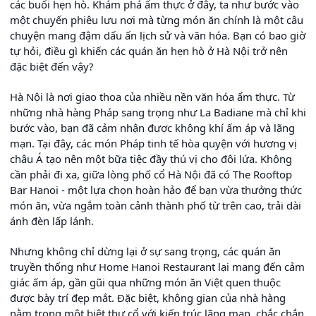
các buổi hẹn hò. Khám phá ẩm thực ở đây, ta như bước vào
một chuyến phiêu lưu nơi mà từng món ăn chính là một câu
chuyện mang đậm dấu ấn lịch sử và văn hóa. Bạn có bao giờ
tự hỏi, điều gì khiến các quán ăn hẹn hò ở Hà Nội trở nên
đặc biệt đến vậy?
Hà Nội là nơi giao thoa của nhiều nền văn hóa ẩm thực. Từ
những nhà hàng Pháp sang trọng như La Badiane mà chỉ khi
bước vào, bạn đã cảm nhận được không khí ấm áp và lãng
mạn. Tại đây, các món Pháp tinh tế hòa quyện với hương vị
châu Á tạo nên một bữa tiệc đầy thú vị cho đôi lứa. Không
cần phải đi xa, giữa lòng phố cổ Hà Nội đã có The Rooftop
Bar Hanoi - một lựa chọn hoàn hảo để bạn vừa thưởng thức
món ăn, vừa ngắm toàn cảnh thành phố từ trên cao, trải dài
ánh đèn lấp lánh.
Nhưng không chỉ dừng lại ở sự sang trọng, các quán ăn
truyền thống như Home Hanoi Restaurant lại mang đến cảm
giác ấm áp, gần gũi qua những món ăn Việt quen thuộc
được bày trí đẹp mắt. Đặc biệt, không gian của nhà hàng
nằm trong một biệt thự cổ với kiến trúc lãng mạn, chắc chắn