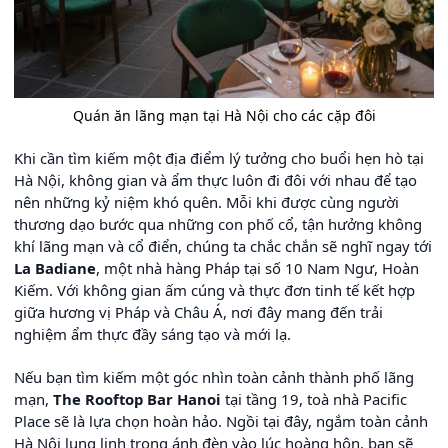
Quán ăn lãng mạn tại Hà Nội cho các cặp đôi
Khi cần tìm kiếm một địa điểm lý tưởng cho buổi hẹn hò tại
Hà Nội, không gian và ẩm thực luôn đi đôi với nhau để tạo
nên những kỷ niệm khó quên. Mỗi khi được cùng người
thương dạo bước qua những con phố cổ, tận hưởng không
khí lãng mạn và cổ điển, chúng ta chắc chắn sẽ nghĩ ngay tới
La Badiane
, một nhà hàng Pháp tại số 10 Nam Ngư, Hoàn
Kiếm. Với không gian ấm cúng và thực đơn tinh tế kết hợp
giữa hương vị Pháp và Châu Á, nơi đây mang đến trải
nghiệm ẩm thực đầy sáng tạo và mới lạ.
Nếu bạn tìm kiếm một góc nhìn toàn cảnh thành phố lãng
mạn,
The Rooftop Bar Hanoi
tại tầng 19, toà nhà Pacific
Place sẽ là lựa chọn hoàn hảo. Ngồi tại đây, ngắm toàn cảnh
Hà Nội lung linh trong ánh đèn vào lúc hoàng hôn, bạn sẽ