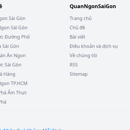
ề
QuanNgonSaiGon
on Sài Gòn
Trang chủ
gon Sài Gòn
Chủ đề
ực Đường Phố
Bài viết
a Sài Gòn
Điều khoản và dịch vụ
án Ăn Ngon
Về chúng tôi
c Sài Gòn
RSS
à Hàng
Sitemap
Ngon TP.HCM
Phá Ẩm Thực
há