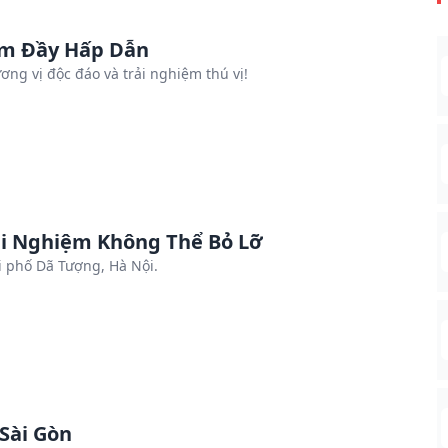
êm Đầy Hấp Dẫn
g vị độc đáo và trải nghiệm thú vị!
ải Nghiệm Không Thể Bỏ Lỡ
 phố Dã Tượng, Hà Nội.
Sài Gòn