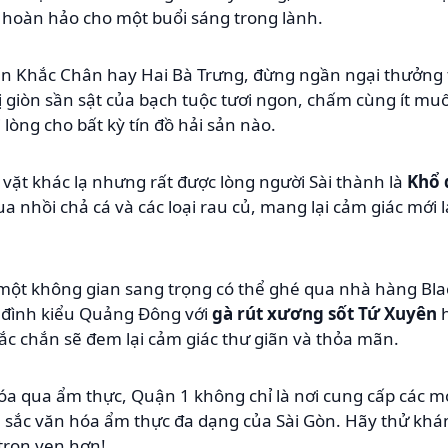
 hoàn hảo cho một buổi sáng trong lành.
ần Khắc Chân hay Hai Bà Trưng, đừng ngần ngại thưởn
 giòn sần sật của bạch tuộc tươi ngon, chấm cùng ít muố
 lòng cho bất kỳ tín đồ hải sản nào.
ặt khác lạ nhưng rất được lòng người Sài thành là
Khổ 
a nhồi chả cá và các loại rau củ, mang lại cảm giác mớ
t không gian sang trọng có thể ghé qua nhà hàng Black 
 đình kiểu Quảng Đông với
gà rút xương sốt Tứ Xuyên
c chắn sẽ đem lại cảm giác thư giãn và thỏa mãn.
óa qua ẩm thực, Quận 1 không chỉ là nơi cung cấp các 
 sắc văn hóa ẩm thực đa dạng của Sài Gòn. Hãy thử kh
trọn vẹn hơn!