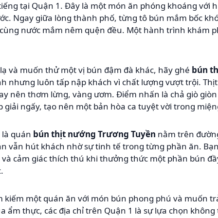
tiếng tại Quận 1. Đây là một món ăn phóng khoáng với 
ớc. Ngay giữa lòng thành phố, từng tô bún mắm bốc khó
ực cùng nước mắm nêm quện đều. Một hành trình khám ph
 lạ và muốn thử một vị bún đậm đà khác, hãy ghé
bún t
h nhưng luôn tấp nập khách vì chất lượng vượt trội. Th
ay nên thơm lừng, vàng ươm. Điểm nhấn là chả giò giòn 
p giải ngấy, tạo nên một bản hòa ca tuyệt vời trong miện
 là quán
bún thịt nướng Trương Tuyền
nằm trên đường
n vẫn hút khách nhờ sự tinh tế trong từng phần ăn. Bạn
 và cảm giác thích thú khi thưởng thức một phần bún đ
.
ìm kiếm một quán ăn với món bún phong phú và muốn tr
a ẩm thực, các địa chỉ trên Quận 1 là sự lựa chọn khôn