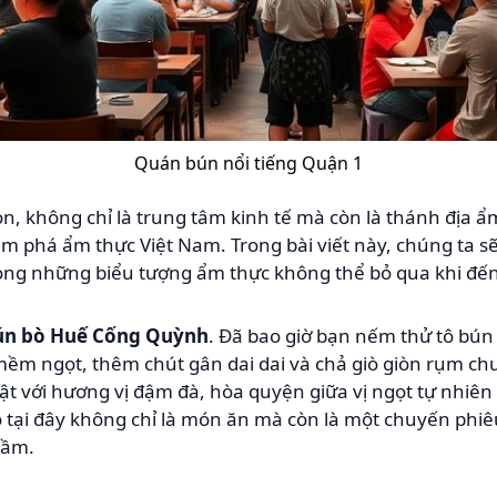
Quán bún nổi tiếng Quận 1
òn, không chỉ là trung tâm kinh tế mà còn là thánh địa ẩ
 phá ẩm thực Việt Nam. Trong bài viết này, chúng ta sẽ
rong những biểu tượng ẩm thực không thể bỏ qua khi đế
ún bò Huế Cống Quỳnh
. Đã bao giờ bạn nếm thử tô bún 
m ngọt, thêm chút gân dai dai và chả giò giòn rụm c
t với hương vị đậm đà, hòa quyện giữa vị ngọt tự nhiên
bò tại đây không chỉ là món ăn mà còn là một chuyến phiê
rầm.