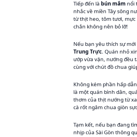
Tiếp đến là
bún mắm
nổi 
nhắc về miền Tây sông nư
từ thịt heo, tôm tươi, m
chắn không nên bỏ lỡ!
Nếu bạn yêu thích sự mới
Trung Trực
. Quán nhỏ xin
ướp vừa vặn, nướng đều t
cùng với chút đồ chua giú
Không kém phần hấp dẫn
là một quán bình dân, quá
thơm của thịt nướng từ xa
cà rốt ngâm chua giòn sực
Tạm kết, nếu bạn đang t
nhịp của Sài Gòn thông qu