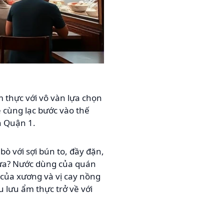
m thực với vô vàn lựa chọn
 cùng lạc bước vào thế
n Quận 1.
bò với sợi bún to, đầy đặn,
hưa? Nước dùng của quán
 của xương và vị cay nồng
u lưu ẩm thực trở về với