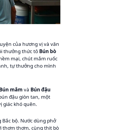
uyện của hương vị và văn
ội thưởng thức tô
Bún bò
ò mềm mại, chút mắm ruốc
lạnh, tự thưởng cho mình
Bún mắm
và
Bún đậu
bún đậu giòn tan, một
ị giác khó quên.
ng Bắc bộ. Nước dùng phở
i thơm thơm, cùng thịt bò