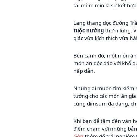
tái mềm mịn là sự kết hợp
Lang thang dọc đường Tr
tuộc nướng
thơm lừng. Vị
giác vừa kích thích vừa hài
Bên cạnh đó, một món ăn v
món ăn độc đáo với khổ qu
hấp dẫn.
Những ai muốn tìm kiếm mộ
tưởng cho các món ăn gia
cùng dimsum đa dạng, chắ
Khi bạn để tâm đến văn h
điểm chạm với những bản
Gòn
thêm để trải nghiệm 