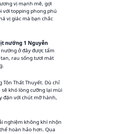
hương vị mạnh mẽ, gợi
i với topping phong phú
á vị giác mà bạn chắc
hịt nướng 1 Nguyễn
ịt nướng ở đây được tẩm
tan, rau sống tươi mát
g.
 Tôn Thất Thuyết. Dù chỉ
 sẽ khó lòng cưỡng lại mùi
ầy đặn với chút mỡ hành,
ải nghiệm không khí nhộn
g thể hoàn hảo hơn. Qua