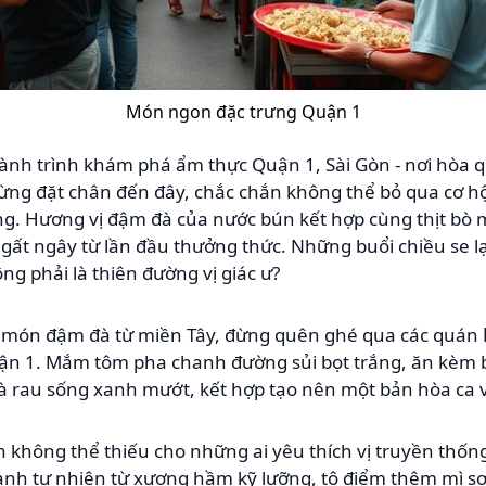
Món ngon đặc trưng Quận 1
nh trình khám phá ẩm thực Quận 1, Sài Gòn - nơi hòa q
từng đặt chân đến đây, chắc chắn không thể bỏ qua cơ h
ng. Hương vị đậm đà của nước bún kết hợp cùng thịt b
ngất ngây từ lần đầu thưởng thức. Những buổi chiều se 
ng phải là thiên đường vị giác ư?
 món đậm đà từ miền Tây, đừng quên ghé qua các quán
ận 1. Mắm tôm pha chanh đường sủi bọt trắng, ăn kèm 
à rau sống xanh mướt, kết hợp tạo nên một bản hòa ca v
n không thể thiếu cho những ai yêu thích vị truyền thố
hanh tự nhiên từ xương hầm kỹ lưỡng, tô điểm thêm mì sợ