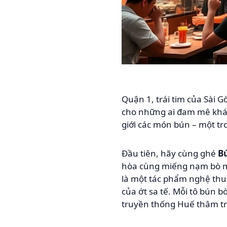
Quận 1, trái tim của Sài G
cho những ai đam mê khám
giới các món bún – một t
Đầu tiên, hãy cùng ghé
B
hòa cùng miếng nạm bò mề
là một tác phẩm nghệ thuậ
của ớt sa tế. Mỗi tô bún 
truyền thống Huế thâm t