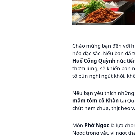
Chào mừng bạn đến với hà
hóa đặc sắc. Nếu bạn đã 
Huế Cống Quỳnh
nức tiế
thơm lừng, sẽ khiến bạn 
tô bún nghi ngút khói, khô
Nếu bạn yêu thích những
mắm tôm cô Khàn
tại Qu
chút nem chua, thịt heo v
Món
Phở Ngọc
là lựa chọ
Ngọc trong vắt, vị ngọt t