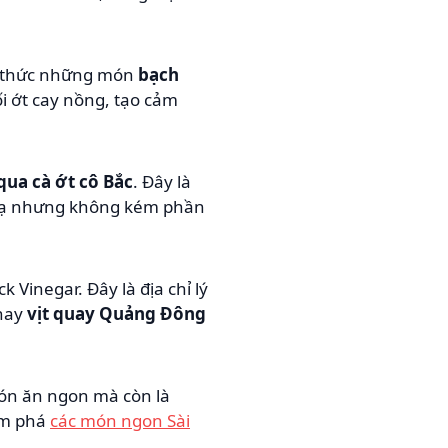
g thức những món
bạch
i ớt cay nồng, tạo cảm
qua cà ớt cô Bắc
. Đây là
i lạ nhưng không kém phần
Vinegar. Đây là địa chỉ lý
hay
vịt quay Quảng Đông
món ăn ngon mà còn là
ám phá
các món ngon Sài